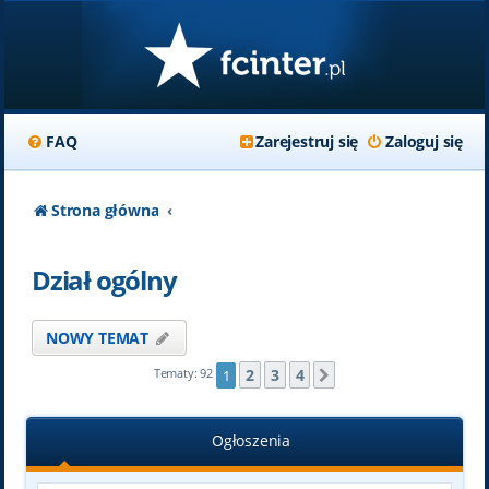
FAQ
Zarejestruj się
Zaloguj się
Strona główna
Dział ogólny
NOWY TEMAT
2
3
4
Tematy: 92
1
Następna
Ogłoszenia