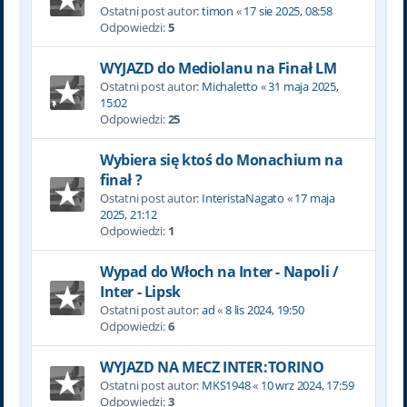
Ostatni post autor:
timon
«
17 sie 2025, 08:58
Odpowiedzi:
5
WYJAZD do Mediolanu na Finał LM
Ostatni post autor:
Michaletto
«
31 maja 2025,
15:02
Odpowiedzi:
25
Wybiera się ktoś do Monachium na
finał ?
Ostatni post autor:
InteristaNagato
«
17 maja
2025, 21:12
Odpowiedzi:
1
Wypad do Włoch na Inter - Napoli /
Inter - Lipsk
Ostatni post autor:
ad
«
8 lis 2024, 19:50
Odpowiedzi:
6
WYJAZD NA MECZ INTER:TORINO
Ostatni post autor:
MKS1948
«
10 wrz 2024, 17:59
Odpowiedzi:
3