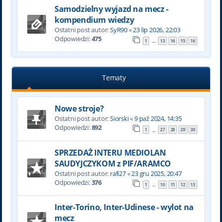
Samodzielny wyjazd na mecz -
kompendium wiedzy
Ostatni post autor:
SyR90
«
23 lip 2026, 22:03
Odpowiedzi:
475
1
13
14
15
16
…
Tematy
Nowe stroje?
Ostatni post autor:
Siorski
«
9 paź 2024, 14:35
Odpowiedzi:
892
1
27
28
29
30
…
SPRZEDAŻ INTERU MEDIOLAN
SAUDYJCZYKOM z PIF/ARAMCO
Ostatni post autor:
rafi27
«
23 gru 2025, 20:47
Odpowiedzi:
376
1
10
11
12
13
…
Inter-Torino, Inter-Udinese - wylot na
mecz