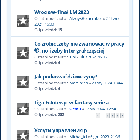
Wrocław- finał LM 2023
Ostatni post autor:
AlwaysRemember
«
22 kwie
2024, 16:00
Odpowiedzi:
15
Co zrobić ,żeby nie zwariować w pracy
🤭, no i żeby Inter grał częsciej
Ostatni post autor:
Tini
«
3 lut 2024, 19:12
Odpowiedzi:
4
Jak poderwać dziewczynę?
Ostatni post autor:
Marcin199
«
23 sty 2024, 13:44
Odpowiedzi:
4
Liga FcInter.pl w fantasy serie a
Ostatni post autor:
Orzeu
«
17 sty 2024, 12:54
Odpowiedzi:
202
1
4
5
6
7
…
Услуги управления р
Ostatni post autor:
Michal_fci
«
6 gru 2023, 21:36