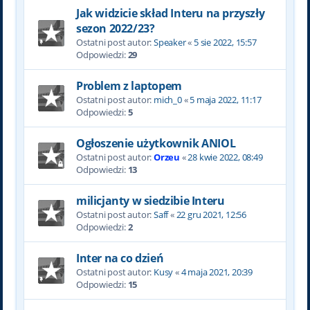
Jak widzicie skład Interu na przyszły
sezon 2022/23?
Ostatni post autor:
Speaker
«
5 sie 2022, 15:57
Odpowiedzi:
29
Problem z laptopem
Ostatni post autor:
mich_0
«
5 maja 2022, 11:17
Odpowiedzi:
5
Ogłoszenie użytkownik ANIOL
Ostatni post autor:
Orzeu
«
28 kwie 2022, 08:49
Odpowiedzi:
13
milicjanty w siedzibie Interu
Ostatni post autor:
Saff
«
22 gru 2021, 12:56
Odpowiedzi:
2
Inter na co dzień
Ostatni post autor:
Kusy
«
4 maja 2021, 20:39
Odpowiedzi:
15