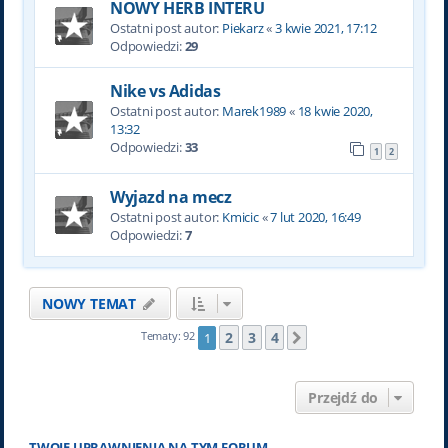
NOWY HERB INTERU
Ostatni post autor:
Piekarz
«
3 kwie 2021, 17:12
Odpowiedzi:
29
Nike vs Adidas
Ostatni post autor:
Marek1989
«
18 kwie 2020,
13:32
Odpowiedzi:
33
1
2
Wyjazd na mecz
Ostatni post autor:
Kmicic
«
7 lut 2020, 16:49
Odpowiedzi:
7
NOWY TEMAT
2
3
4
Tematy: 92
1
Następna
Przejdź do
TWOJE UPRAWNIENIA NA TYM FORUM