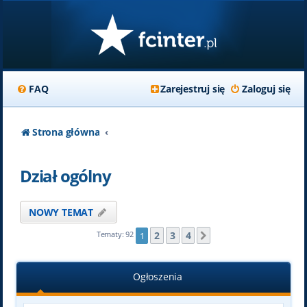
FAQ
Zarejestruj się
Zaloguj się
Strona główna
Dział ogólny
NOWY TEMAT
2
3
4
Tematy: 92
1
Następna
Ogłoszenia