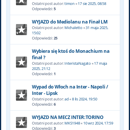
Ostatni post autor:
timon
«
17 sie 2025, 08:58
Odpowiedzi:
5
WYJAZD do Mediolanu na Finał LM
Ostatni post autor:
Michaletto
«
31 maja 2025,
15:02
Odpowiedzi:
25
Wybiera się ktoś do Monachium na
finał ?
Ostatni post autor:
InteristaNagato
«
17 maja
2025, 21:12
Odpowiedzi:
1
Wypad do Włoch na Inter - Napoli /
Inter - Lipsk
Ostatni post autor:
ad
«
8 lis 2024, 19:50
Odpowiedzi:
6
WYJAZD NA MECZ INTER:TORINO
Ostatni post autor:
MKS1948
«
10 wrz 2024, 17:59
Odpowiedzi:
3