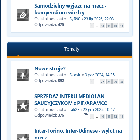
Samodzielny wyjazd na mecz -
kompendium wiedzy
Ostatni post autor:
SyR90
«
23 lip 2026, 22:03
Odpowiedzi:
475
1
13
14
15
16
…
Tematy
Nowe stroje?
Ostatni post autor:
Siorski
«
9 paź 2024, 14:35
Odpowiedzi:
892
1
27
28
29
30
…
SPRZEDAŻ INTERU MEDIOLAN
SAUDYJCZYKOM z PIF/ARAMCO
Ostatni post autor:
rafi27
«
23 gru 2025, 20:47
Odpowiedzi:
376
1
10
11
12
13
…
Inter-Torino, Inter-Udinese - wylot na
mecz