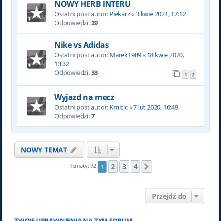
NOWY HERB INTERU
Ostatni post autor:
Piekarz
«
3 kwie 2021, 17:12
Odpowiedzi:
29
Nike vs Adidas
Ostatni post autor:
Marek1989
«
18 kwie 2020,
13:32
Odpowiedzi:
33
1
2
Wyjazd na mecz
Ostatni post autor:
Kmicic
«
7 lut 2020, 16:49
Odpowiedzi:
7
NOWY TEMAT
2
3
4
Tematy: 92
1
Następna
Przejdź do
TWOJE UPRAWNIENIA NA TYM FORUM