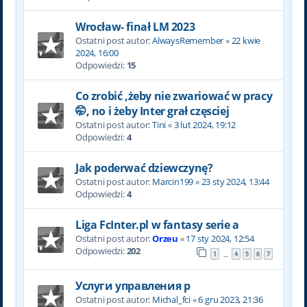
Wrocław- finał LM 2023
Ostatni post autor:
AlwaysRemember
«
22 kwie
2024, 16:00
Odpowiedzi:
15
Co zrobić ,żeby nie zwariować w pracy
🤭, no i żeby Inter grał częsciej
Ostatni post autor:
Tini
«
3 lut 2024, 19:12
Odpowiedzi:
4
Jak poderwać dziewczynę?
Ostatni post autor:
Marcin199
«
23 sty 2024, 13:44
Odpowiedzi:
4
Liga FcInter.pl w fantasy serie a
Ostatni post autor:
Orzeu
«
17 sty 2024, 12:54
Odpowiedzi:
202
1
4
5
6
7
…
Услуги управления р
Ostatni post autor:
Michal_fci
«
6 gru 2023, 21:36