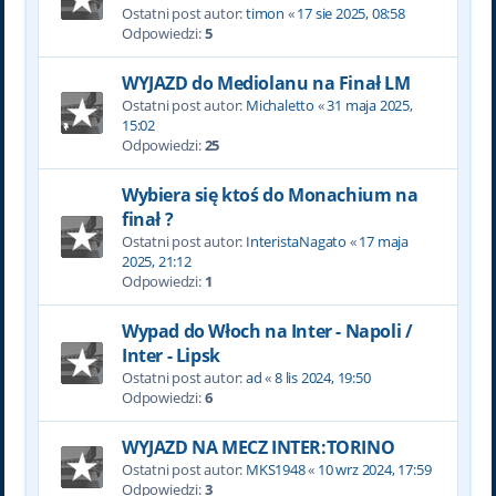
Ostatni post autor:
timon
«
17 sie 2025, 08:58
Odpowiedzi:
5
WYJAZD do Mediolanu na Finał LM
Ostatni post autor:
Michaletto
«
31 maja 2025,
15:02
Odpowiedzi:
25
Wybiera się ktoś do Monachium na
finał ?
Ostatni post autor:
InteristaNagato
«
17 maja
2025, 21:12
Odpowiedzi:
1
Wypad do Włoch na Inter - Napoli /
Inter - Lipsk
Ostatni post autor:
ad
«
8 lis 2024, 19:50
Odpowiedzi:
6
WYJAZD NA MECZ INTER:TORINO
Ostatni post autor:
MKS1948
«
10 wrz 2024, 17:59
Odpowiedzi:
3