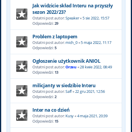
Jak widzicie skład Interu na przyszły
sezon 2022/23?
Ostatni post autor:
Speaker
«
5 sie 2022, 15:57
Odpowiedzi:
29
Problem z laptopem
Ostatni post autor:
mich_0
«
5 maja 2022, 11:17
Odpowiedzi:
5
Ogłoszenie użytkownik ANIOL
Ostatni post autor:
Orzeu
«
28 kwie 2022, 08:49
Odpowiedzi:
13
milicjanty w siedzibie Interu
Ostatni post autor:
Saff
«
22 gru 2021, 12:56
Odpowiedzi:
2
Inter na co dzień
Ostatni post autor:
Kusy
«
4 maja 2021, 20:39
Odpowiedzi:
15