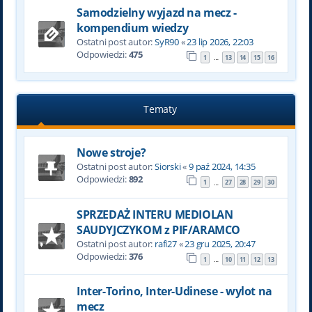
Samodzielny wyjazd na mecz -
kompendium wiedzy
Ostatni post autor:
SyR90
«
23 lip 2026, 22:03
Odpowiedzi:
475
1
13
14
15
16
…
Tematy
Nowe stroje?
Ostatni post autor:
Siorski
«
9 paź 2024, 14:35
Odpowiedzi:
892
1
27
28
29
30
…
SPRZEDAŻ INTERU MEDIOLAN
SAUDYJCZYKOM z PIF/ARAMCO
Ostatni post autor:
rafi27
«
23 gru 2025, 20:47
Odpowiedzi:
376
1
10
11
12
13
…
Inter-Torino, Inter-Udinese - wylot na
mecz