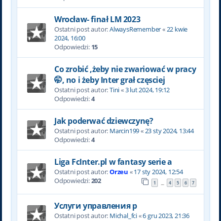
Wrocław- finał LM 2023
Ostatni post autor:
AlwaysRemember
«
22 kwie
2024, 16:00
Odpowiedzi:
15
Co zrobić ,żeby nie zwariować w pracy
🤭, no i żeby Inter grał częsciej
Ostatni post autor:
Tini
«
3 lut 2024, 19:12
Odpowiedzi:
4
Jak poderwać dziewczynę?
Ostatni post autor:
Marcin199
«
23 sty 2024, 13:44
Odpowiedzi:
4
Liga FcInter.pl w fantasy serie a
Ostatni post autor:
Orzeu
«
17 sty 2024, 12:54
Odpowiedzi:
202
1
4
5
6
7
…
Услуги управления р
Ostatni post autor:
Michal_fci
«
6 gru 2023, 21:36