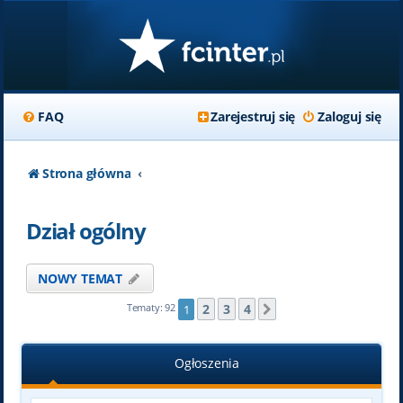
FAQ
Zarejestruj się
Zaloguj się
Strona główna
Dział ogólny
NOWY TEMAT
2
3
4
Tematy: 92
1
Następna
Ogłoszenia