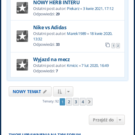
NOWY HERB INTERU
Ostatni post autor:
Piekarz
«
3 kwie 2021, 17:12
Odpowiedzi:
29
Nike vs Adidas
Ostatni post autor:
Marek1989
«
18 kwie 2020,
13:32
Odpowiedzi:
33
1
2
Wyjazd na mecz
Ostatni post autor:
Kmicic
«
7 lut 2020, 16:49
Odpowiedzi:
7
NOWY TEMAT
2
3
4
Tematy: 92
1
Następna
Przejdź do
TWOJE UPRAWNIENIA NA TYM FORUM