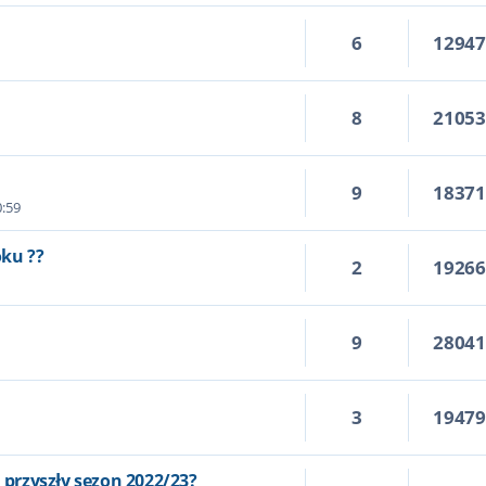
6
1294
8
2105
9
1837
0:59
oku ??
2
1926
9
2804
3
1947
a przyszły sezon 2022/23?