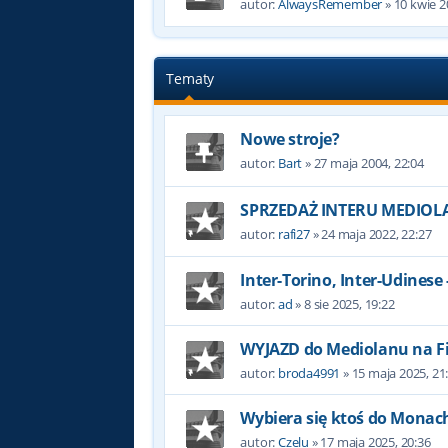
autor:
AlwaysRemember
»
10 kwie 2
Tematy
Nowe stroje?
autor:
Bart
»
27 maja 2004, 22:04
SPRZEDAŻ INTERU MEDIOL
autor:
rafi27
»
24 maja 2022, 22:27
Inter-Torino, Inter-Udinese
autor:
ad
»
8 sie 2025, 19:22
WYJAZD do Mediolanu na F
autor:
broda4991
»
15 maja 2025, 21
Wybiera się ktoś do Monach
autor:
Czelu
»
17 maja 2025, 20:36