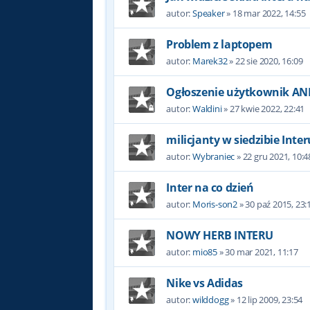
autor:
Speaker
»
18 mar 2022, 14:55
Problem z laptopem
autor:
Marek32
»
22 sie 2020, 16:09
Ogłoszenie użytkownik AN
autor:
Waldini
»
27 kwie 2022, 22:41
milicjanty w siedzibie Inter
autor:
Wybraniec
»
22 gru 2021, 10:4
Inter na co dzień
autor:
Moris-son2
»
30 paź 2015, 23:
NOWY HERB INTERU
autor:
mio85
»
30 mar 2021, 11:17
Nike vs Adidas
autor:
wilddogg
»
12 lip 2009, 23:54