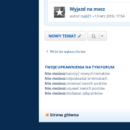
Wyjazd na mecz
autor:
rupi21
»
13 wrz 2016, 17:54
NOWY TEMAT
Wróć do wykazu forów
TWOJE UPRAWNIENIA NA TYM FORUM
Nie możesz
tworzyć nowych tematów
Nie możesz
odpowiadać w tematach
Nie możesz
zmieniać swoich postów
Nie możesz
usuwać swoich postów
Nie możesz
dodawać załączników
Strona główna