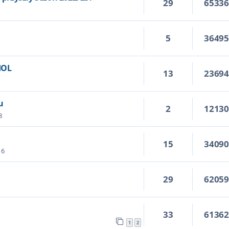
29
6533
5
3649
IOL
13
2369
u
2
1213
8
15
3409
16
29
6205
33
6136
1
2