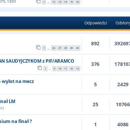
015, 13:03
1
12
13
14
15
16
…
Odpowiedzi
Odsłon
892
39269
1
26
27
28
29
30
…
AN SAUDYJCZYKOM z PIF/ARAMCO
376
17810
1
9
10
11
12
13
…
 - wylot na mecz
5
2429
inał LM
25
1076
:11
ium na finał ?
1
4086