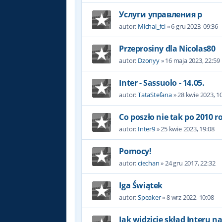
Услуги управления р
autor:
Michal_fci
»
6 gru 2023, 09:36
Przeprosiny dla Nicolas80
autor:
Dzonyy
»
16 maja 2023, 22:59
Inter - Sassuolo - 14.05.
autor:
TataStefana
»
28 kwie 2023, 1
Co poszło nie tak po 2010 r
autor:
Inter9
»
25 kwie 2023, 19:08
Pomocy!
autor:
ciechan
»
24 gru 2017, 22:32
Iga Świątek
autor:
Speaker
»
8 wrz 2022, 10:08
Jak widzicie skład Interu n