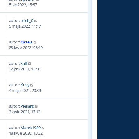
6
5 sie 2022, 15:57
autor:
mich_0
5
5 maja 2022, 11:17
autor:
Orzeu
4
28 kwie 2022, 08:49
autor:
Saff
0
22 gru 2021, 12:56
autor:
Kusy
0
4 maja 2021, 20:39
autor:
Piekarz
9
3 kwie 2021, 17:12
autor:
Marek1989
2
18 kwie 2020, 13:32