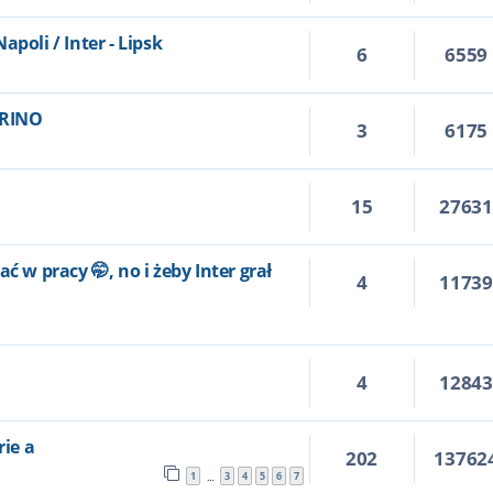
poli / Inter - Lipsk
6
6559
ORINO
3
6175
15
2763
ć w pracy 🤭, no i żeby Inter grał
4
1173
4
1284
rie a
202
13762
1
3
4
5
6
7
…