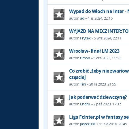
Wypad do Włoch na Inter - Na
autor:
ad
»
4 lis 2024, 22:16
WYJAZD NA MECZ INTER:T
autor:
Frytek
»
5 wrz 2024, 22:11
Wrocław- finał LM 2023
autor:
timon
»
5 cze 2023, 11:58
Co zrobić ,żeby nie zwariowa
częsciej
autor:
Tini
»
20 lis 2023, 21:55
Jak poderwać dziewczynę?
autor:
Endru
»
2 paź 2023, 17:37
Liga FcInter.pl w fantasy se
autor:
Jaszczu91
»
11 sie 2016, 20:45