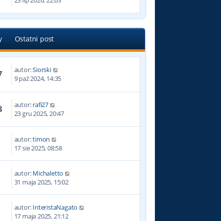
23 lip 2026, 22:03
y
Ostatni post
autor:
Siorski
7
9 paź 2024, 14:35
autor:
rafi27
3
23 gru 2025, 20:47
autor:
timon
17 sie 2025, 08:58
autor:
Michaletto
6
31 maja 2025, 15:02
autor:
InteristaNagato
17 maja 2025, 21:12