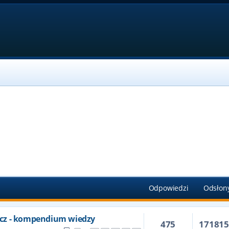
Odpowiedzi
Odsłon
cz - kompendium wiedzy
475
17181