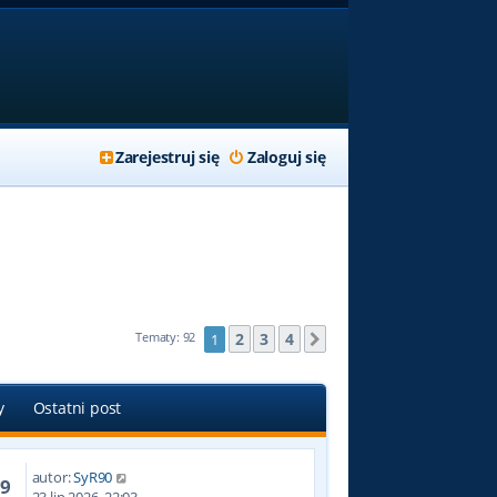
Zarejestruj się
Zaloguj się
2
3
4
Tematy: 92
1
Następna
y
Ostatni post
autor:
SyR90
59