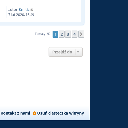
autor:
Kmicic
9
7 lut 2020, 16:49
2
3
4
Tematy: 92
1
Następna
Przejdź do
Kontakt z nami
Usuń ciasteczka witryny