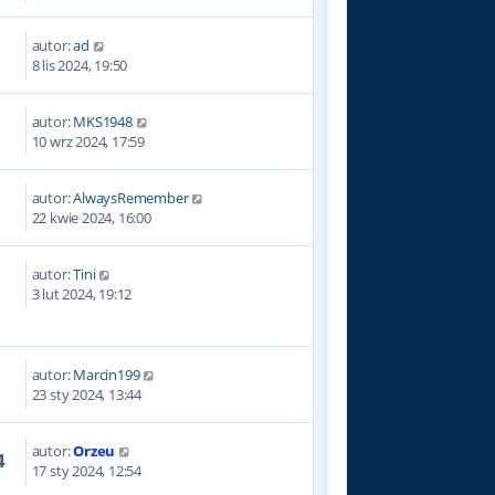
autor:
ad
8 lis 2024, 19:50
autor:
MKS1948
10 wrz 2024, 17:59
autor:
AlwaysRemember
1
22 kwie 2024, 16:00
autor:
Tini
9
3 lut 2024, 19:12
autor:
Marcin199
3
23 sty 2024, 13:44
autor:
Orzeu
4
17 sty 2024, 12:54