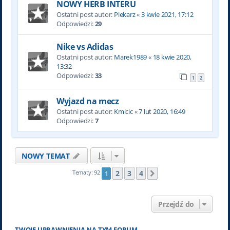
NOWY HERB INTERU
Ostatni post autor:
Piekarz
«
3 kwie 2021, 17:12
Odpowiedzi:
29
Nike vs Adidas
Ostatni post autor:
Marek1989
«
18 kwie 2020,
13:32
Odpowiedzi:
33
1
2
Wyjazd na mecz
Ostatni post autor:
Kmicic
«
7 lut 2020, 16:49
Odpowiedzi:
7
NOWY TEMAT
2
3
4
Tematy: 92
1
Następna
Przejdź do
TWOJE UPRAWNIENIA NA TYM FORUM