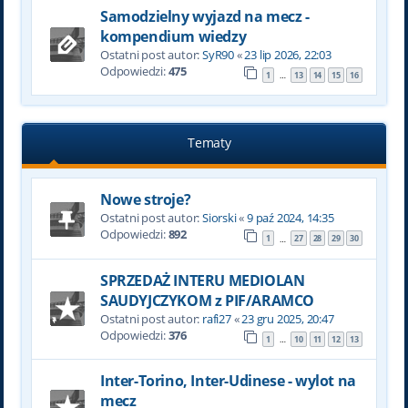
Samodzielny wyjazd na mecz -
kompendium wiedzy
Ostatni post autor:
SyR90
«
23 lip 2026, 22:03
Odpowiedzi:
475
1
13
14
15
16
…
Tematy
Nowe stroje?
Ostatni post autor:
Siorski
«
9 paź 2024, 14:35
Odpowiedzi:
892
1
27
28
29
30
…
SPRZEDAŻ INTERU MEDIOLAN
SAUDYJCZYKOM z PIF/ARAMCO
Ostatni post autor:
rafi27
«
23 gru 2025, 20:47
Odpowiedzi:
376
1
10
11
12
13
…
Inter-Torino, Inter-Udinese - wylot na
mecz