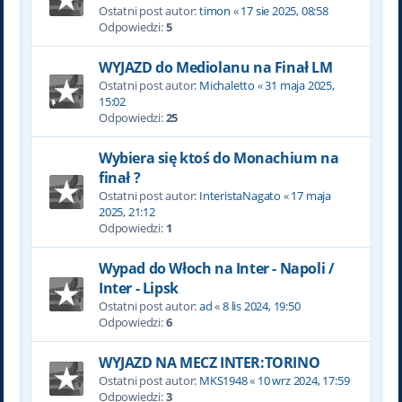
Ostatni post autor:
timon
«
17 sie 2025, 08:58
Odpowiedzi:
5
WYJAZD do Mediolanu na Finał LM
Ostatni post autor:
Michaletto
«
31 maja 2025,
15:02
Odpowiedzi:
25
Wybiera się ktoś do Monachium na
finał ?
Ostatni post autor:
InteristaNagato
«
17 maja
2025, 21:12
Odpowiedzi:
1
Wypad do Włoch na Inter - Napoli /
Inter - Lipsk
Ostatni post autor:
ad
«
8 lis 2024, 19:50
Odpowiedzi:
6
WYJAZD NA MECZ INTER:TORINO
Ostatni post autor:
MKS1948
«
10 wrz 2024, 17:59
Odpowiedzi:
3