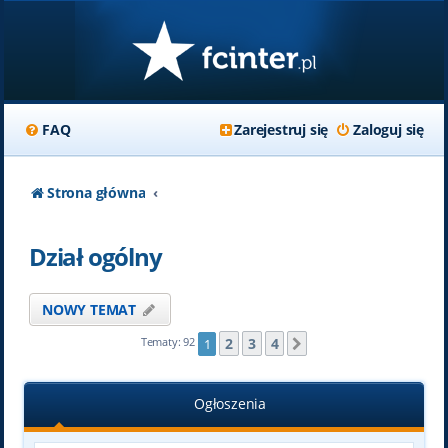
FAQ
Zarejestruj się
Zaloguj się
Strona główna
Dział ogólny
NOWY TEMAT
2
3
4
Tematy: 92
1
Następna
Ogłoszenia