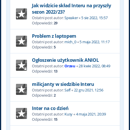
Jak widzicie skład Interu na przyszły
sezon 2022/23?
Ostatni post autor:
Speaker
«
5 sie 2022, 15:57
Odpowiedzi:
29
Problem z laptopem
Ostatni post autor:
mich_0
«
5 maja 2022, 11:17
Odpowiedzi:
5
Ogłoszenie użytkownik ANIOL
Ostatni post autor:
Orzeu
«
28 kwie 2022, 08:49
Odpowiedzi:
13
milicjanty w siedzibie Interu
Ostatni post autor:
Saff
«
22 gru 2021, 12:56
Odpowiedzi:
2
Inter na co dzień
Ostatni post autor:
Kusy
«
4 maja 2021, 20:39
Odpowiedzi:
15