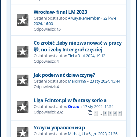
Wrocław- finał LM 2023
Ostatni post autor:
AlwaysRemember
«
22 kwie
2024, 16:00
Odpowiedzi:
15
Co zrobić ,żeby nie zwariować w pracy
🤭, no i żeby Inter grał częsciej
Ostatni post autor:
Tini
«
3 lut 2024, 19:12
Odpowiedzi:
4
Jak poderwać dziewczynę?
Ostatni post autor:
Marcin199
«
23 sty 2024, 13:44
Odpowiedzi:
4
Liga FcInter.pl w fantasy serie a
Ostatni post autor:
Orzeu
«
17 sty 2024, 12:54
Odpowiedzi:
202
1
4
5
6
7
…
Услуги управления р
Ostatni post autor:
Michal_fci
«
6 gru 2023, 21:36