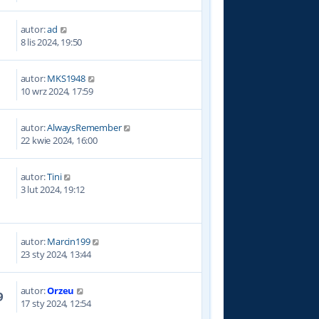
autor:
ad
8 lis 2024, 19:50
autor:
MKS1948
10 wrz 2024, 17:59
autor:
AlwaysRemember
7
22 kwie 2024, 16:00
autor:
Tini
7
3 lut 2024, 19:12
autor:
Marcin199
0
23 sty 2024, 13:44
autor:
Orzeu
9
17 sty 2024, 12:54