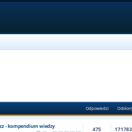
Odpowiedzi
Odsłon
cz - kompendium wiedzy
475
17178