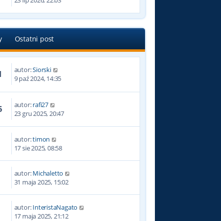
23 lip 2026, 22:03
y
Ostatni post
autor:
Siorski
1
9 paź 2024, 14:35
autor:
rafi27
5
23 gru 2025, 20:47
autor:
timon
17 sie 2025, 08:58
autor:
Michaletto
9
31 maja 2025, 15:02
autor:
InteristaNagato
17 maja 2025, 21:12