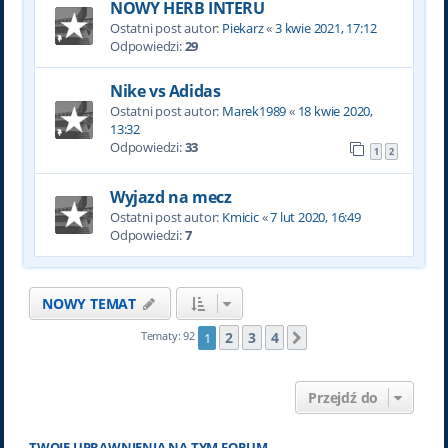
NOWY HERB INTERU
Ostatni post autor:
Piekarz
«
3 kwie 2021, 17:12
Odpowiedzi:
29
Nike vs Adidas
Ostatni post autor:
Marek1989
«
18 kwie 2020,
13:32
Odpowiedzi:
33
1
2
Wyjazd na mecz
Ostatni post autor:
Kmicic
«
7 lut 2020, 16:49
Odpowiedzi:
7
NOWY TEMAT
2
3
4
Tematy: 92
1
Następna
Przejdź do
TWOJE UPRAWNIENIA NA TYM FORUM