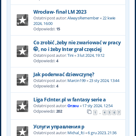
Wrocław- finał LM 2023
Ostatni post autor:
AlwaysRemember
«
22 kwie
2024, 16:00
Odpowiedzi:
15
Co zrobić ,żeby nie zwariować w pracy
🤭, no i żeby Inter grał częsciej
Ostatni post autor:
Tini
«
3 lut 2024, 19:12
Odpowiedzi:
4
Jak poderwać dziewczynę?
Ostatni post autor:
Marcin199
«
23 sty 2024, 13:44
Odpowiedzi:
4
Liga FcInter.pl w fantasy serie a
Ostatni post autor:
Orzeu
«
17 sty 2024, 12:54
Odpowiedzi:
202
1
4
5
6
7
…
Услуги управления р
Ostatni post autor:
Michal_fci
«
6 gru 2023, 21:36