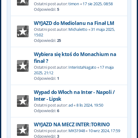
Ostatni post autor:
timon
«
17 sie 2025, 08:58
Odpowiedzi:
5
WYJAZD do Mediolanu na Finał LM
Ostatni post autor:
Michaletto
«
31 maja 2025,
15:02
Odpowiedzi:
25
Wybiera się ktoś do Monachium na
finał ?
Ostatni post autor:
InteristaNagato
«
17 maja
2025, 21:12
Odpowiedzi:
1
Wypad do Włoch na Inter - Napoli /
Inter - Lipsk
Ostatni post autor:
ad
«
8 lis 2024, 19:50
Odpowiedzi:
6
WYJAZD NA MECZ INTER:TORINO
Ostatni post autor:
MKS1948
«
10 wrz 2024, 17:59
Odpowiedzi:
3