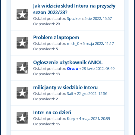
Jak widzicie skład Interu na przyszły
sezon 2022/23?
Ostatni post autor:
Speaker
«
5 sie 2022, 15:57
Odpowiedzi:
29
Problem z laptopem
Ostatni post autor:
mich_0
«
5 maja 2022, 11:17
Odpowiedzi:
5
Ogłoszenie użytkownik ANIOL
Ostatni post autor:
Orzeu
«
28 kwie 2022, 08:49
Odpowiedzi:
13
milicjanty w siedzibie Interu
Ostatni post autor:
Saff
«
22 gru 2021, 12:56
Odpowiedzi:
2
Inter na co dzień
Ostatni post autor:
Kusy
«
4 maja 2021, 20:39
Odpowiedzi:
15