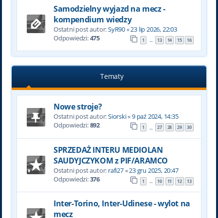
Samodzielny wyjazd na mecz -
kompendium wiedzy
Ostatni post autor:
SyR90
«
23 lip 2026, 22:03
Odpowiedzi:
475
1
13
14
15
16
…
Tematy
Nowe stroje?
Ostatni post autor:
Siorski
«
9 paź 2024, 14:35
Odpowiedzi:
892
1
27
28
29
30
…
SPRZEDAŻ INTERU MEDIOLAN
SAUDYJCZYKOM z PIF/ARAMCO
Ostatni post autor:
rafi27
«
23 gru 2025, 20:47
Odpowiedzi:
376
1
10
11
12
13
…
Inter-Torino, Inter-Udinese - wylot na
mecz