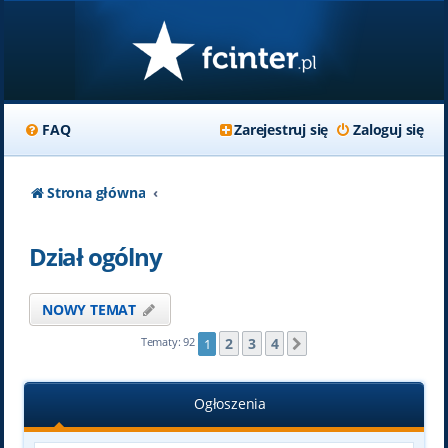
FAQ
Zarejestruj się
Zaloguj się
Strona główna
Dział ogólny
NOWY TEMAT
2
3
4
Tematy: 92
1
Następna
Ogłoszenia