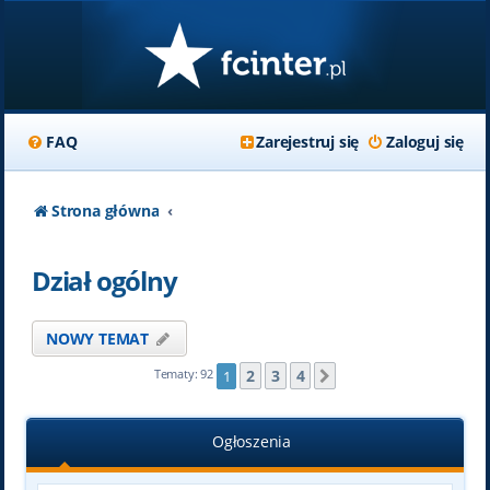
FAQ
Zarejestruj się
Zaloguj się
Strona główna
Dział ogólny
NOWY TEMAT
2
3
4
Tematy: 92
1
Następna
Ogłoszenia