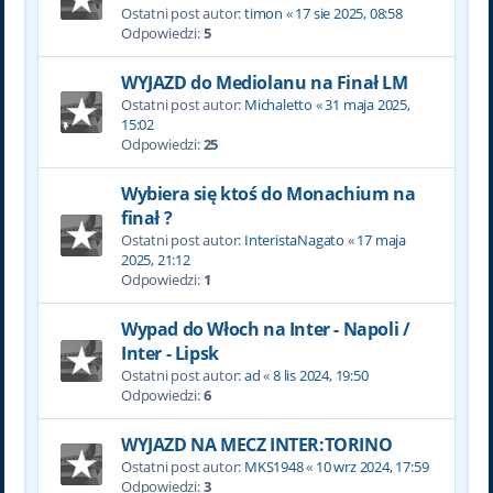
Ostatni post autor:
timon
«
17 sie 2025, 08:58
Odpowiedzi:
5
WYJAZD do Mediolanu na Finał LM
Ostatni post autor:
Michaletto
«
31 maja 2025,
15:02
Odpowiedzi:
25
Wybiera się ktoś do Monachium na
finał ?
Ostatni post autor:
InteristaNagato
«
17 maja
2025, 21:12
Odpowiedzi:
1
Wypad do Włoch na Inter - Napoli /
Inter - Lipsk
Ostatni post autor:
ad
«
8 lis 2024, 19:50
Odpowiedzi:
6
WYJAZD NA MECZ INTER:TORINO
Ostatni post autor:
MKS1948
«
10 wrz 2024, 17:59
Odpowiedzi:
3