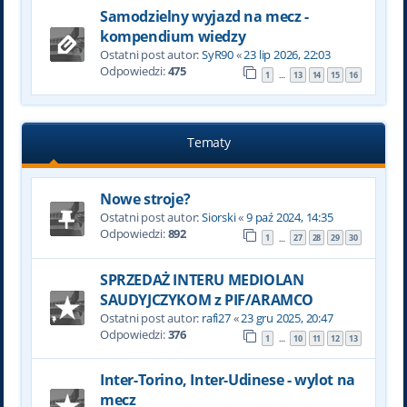
Samodzielny wyjazd na mecz -
kompendium wiedzy
Ostatni post autor:
SyR90
«
23 lip 2026, 22:03
Odpowiedzi:
475
1
13
14
15
16
…
Tematy
Nowe stroje?
Ostatni post autor:
Siorski
«
9 paź 2024, 14:35
Odpowiedzi:
892
1
27
28
29
30
…
SPRZEDAŻ INTERU MEDIOLAN
SAUDYJCZYKOM z PIF/ARAMCO
Ostatni post autor:
rafi27
«
23 gru 2025, 20:47
Odpowiedzi:
376
1
10
11
12
13
…
Inter-Torino, Inter-Udinese - wylot na
mecz