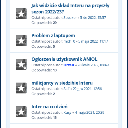
Jak widzicie skład Interu na przyszły
sezon 2022/23?
Ostatni post autor:
Speaker
«
5 sie 2022, 15:57
Odpowiedzi:
29
Problem z laptopem
Ostatni post autor:
mich_0
«
5 maja 2022, 11:17
Odpowiedzi:
5
Ogłoszenie użytkownik ANIOL
Ostatni post autor:
Orzeu
«
28 kwie 2022, 08:49
Odpowiedzi:
13
milicjanty w siedzibie Interu
Ostatni post autor:
Saff
«
22 gru 2021, 12:56
Odpowiedzi:
2
Inter na co dzień
Ostatni post autor:
Kusy
«
4 maja 2021, 20:39
Odpowiedzi:
15