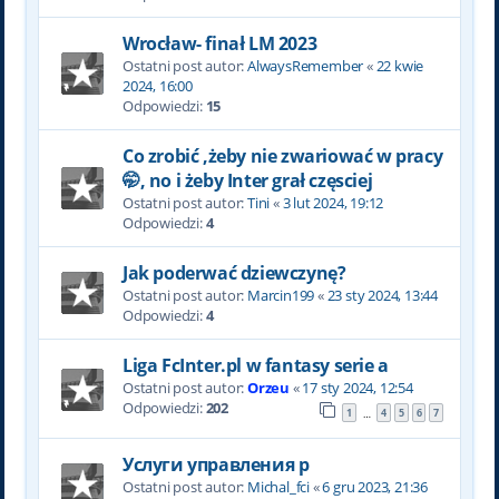
Wrocław- finał LM 2023
Ostatni post autor:
AlwaysRemember
«
22 kwie
2024, 16:00
Odpowiedzi:
15
Co zrobić ,żeby nie zwariować w pracy
🤭, no i żeby Inter grał częsciej
Ostatni post autor:
Tini
«
3 lut 2024, 19:12
Odpowiedzi:
4
Jak poderwać dziewczynę?
Ostatni post autor:
Marcin199
«
23 sty 2024, 13:44
Odpowiedzi:
4
Liga FcInter.pl w fantasy serie a
Ostatni post autor:
Orzeu
«
17 sty 2024, 12:54
Odpowiedzi:
202
1
4
5
6
7
…
Услуги управления р
Ostatni post autor:
Michal_fci
«
6 gru 2023, 21:36