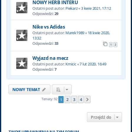
NOWY HERB INTERU
Ostatni post autor:
Piekarz
«
3 kwie 2021, 17:12
Odpowiedzi:
29
Nike vs Adidas
Ostatni post autor:
Marek1989
«
18 kwie 2020,
13:32
Odpowiedzi:
33
1
2
Wyjazd na mecz
Ostatni post autor:
Kmicic
«
7 lut 2020, 16:49
Odpowiedzi:
7
NOWY TEMAT
2
3
4
Tematy: 92
1
Następna
Przejdź do
TWOJE UPRAWNIENIA NA TYM FORUM