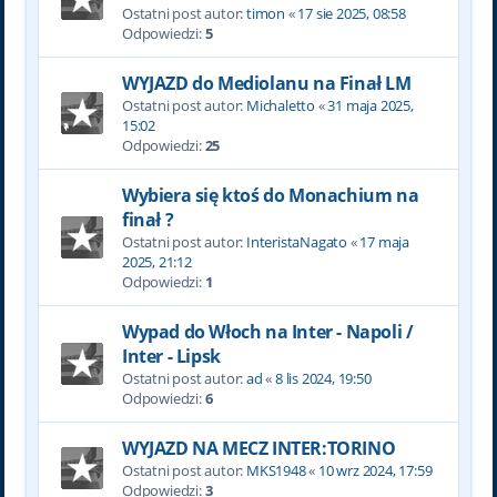
Ostatni post autor:
timon
«
17 sie 2025, 08:58
Odpowiedzi:
5
WYJAZD do Mediolanu na Finał LM
Ostatni post autor:
Michaletto
«
31 maja 2025,
15:02
Odpowiedzi:
25
Wybiera się ktoś do Monachium na
finał ?
Ostatni post autor:
InteristaNagato
«
17 maja
2025, 21:12
Odpowiedzi:
1
Wypad do Włoch na Inter - Napoli /
Inter - Lipsk
Ostatni post autor:
ad
«
8 lis 2024, 19:50
Odpowiedzi:
6
WYJAZD NA MECZ INTER:TORINO
Ostatni post autor:
MKS1948
«
10 wrz 2024, 17:59
Odpowiedzi:
3