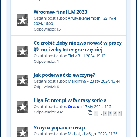
Wrocław- finał LM 2023
Ostatni post autor:
AlwaysRemember
«
22 kwie
2024, 16:00
Odpowiedzi:
15
Co zrobić ,żeby nie zwariować w pracy
🤭, no i żeby Inter grał częsciej
Ostatni post autor:
Tini
«
3 lut 2024, 19:12
Odpowiedzi:
4
Jak poderwać dziewczynę?
Ostatni post autor:
Marcin199
«
23 sty 2024, 13:44
Odpowiedzi:
4
Liga FcInter.pl w fantasy serie a
Ostatni post autor:
Orzeu
«
17 sty 2024, 12:54
Odpowiedzi:
202
1
4
5
6
7
…
Услуги управления р
Ostatni post autor:
Michal_fci
«
6 gru 2023, 21:36