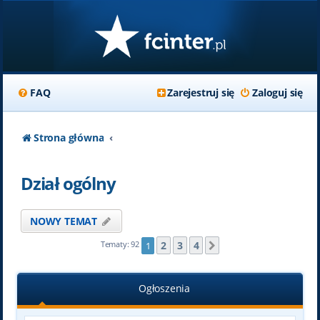
FAQ
Zarejestruj się
Zaloguj się
Strona główna
Dział ogólny
NOWY TEMAT
2
3
4
Tematy: 92
1
Następna
Ogłoszenia