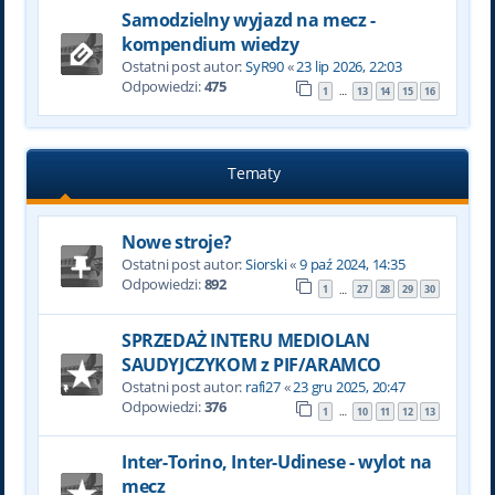
Samodzielny wyjazd na mecz -
kompendium wiedzy
Ostatni post autor:
SyR90
«
23 lip 2026, 22:03
Odpowiedzi:
475
1
13
14
15
16
…
Tematy
Nowe stroje?
Ostatni post autor:
Siorski
«
9 paź 2024, 14:35
Odpowiedzi:
892
1
27
28
29
30
…
SPRZEDAŻ INTERU MEDIOLAN
SAUDYJCZYKOM z PIF/ARAMCO
Ostatni post autor:
rafi27
«
23 gru 2025, 20:47
Odpowiedzi:
376
1
10
11
12
13
…
Inter-Torino, Inter-Udinese - wylot na
mecz