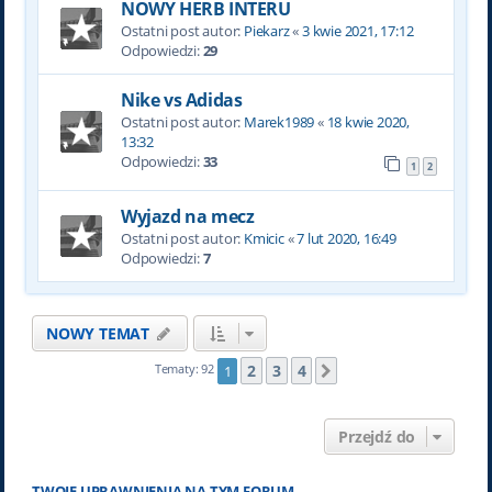
NOWY HERB INTERU
Ostatni post autor:
Piekarz
«
3 kwie 2021, 17:12
Odpowiedzi:
29
Nike vs Adidas
Ostatni post autor:
Marek1989
«
18 kwie 2020,
13:32
Odpowiedzi:
33
1
2
Wyjazd na mecz
Ostatni post autor:
Kmicic
«
7 lut 2020, 16:49
Odpowiedzi:
7
NOWY TEMAT
2
3
4
Tematy: 92
1
Następna
Przejdź do
TWOJE UPRAWNIENIA NA TYM FORUM