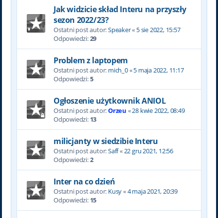
Jak widzicie skład Interu na przyszły
sezon 2022/23?
Ostatni post autor:
Speaker
«
5 sie 2022, 15:57
Odpowiedzi:
29
Problem z laptopem
Ostatni post autor:
mich_0
«
5 maja 2022, 11:17
Odpowiedzi:
5
Ogłoszenie użytkownik ANIOL
Ostatni post autor:
Orzeu
«
28 kwie 2022, 08:49
Odpowiedzi:
13
milicjanty w siedzibie Interu
Ostatni post autor:
Saff
«
22 gru 2021, 12:56
Odpowiedzi:
2
Inter na co dzień
Ostatni post autor:
Kusy
«
4 maja 2021, 20:39
Odpowiedzi:
15