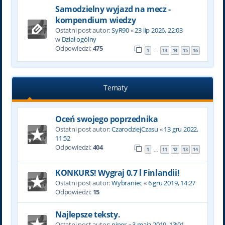
Samodzielny wyjazd na mecz -
kompendium wiedzy
Ostatni post autor:
SyR90
«
23 lip 2026, 22:03
w
Dział ogólny
Odpowiedzi:
475
1
13
14
15
16
…
Tematy
Oceń swojego poprzednika
Ostatni post autor:
CzarodziejCzasu
«
13 gru 2022,
11:52
Odpowiedzi:
404
1
11
12
13
14
…
KONKURS! Wygraj 0.7 l Finlandii!
Ostatni post autor:
Wybraniec
«
6 gru 2019, 14:27
Odpowiedzi:
15
Najlepsze teksty.
Ostatni post autor:
piper
«
3 maja 2019, 13:01