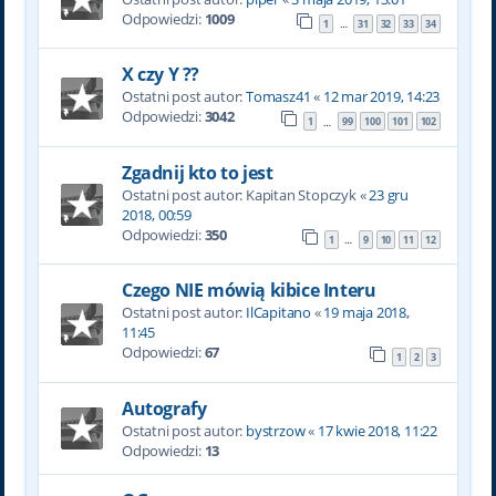
Odpowiedzi:
1009
1
31
32
33
34
…
X czy Y ??
Ostatni post autor:
Tomasz41
«
12 mar 2019, 14:23
Odpowiedzi:
3042
1
99
100
101
102
…
Zgadnij kto to jest
Ostatni post autor:
Kapitan Stopczyk
«
23 gru
2018, 00:59
Odpowiedzi:
350
1
9
10
11
12
…
Czego NIE mówią kibice Interu
Ostatni post autor:
IlCapitano
«
19 maja 2018,
11:45
Odpowiedzi:
67
1
2
3
Autografy
Ostatni post autor:
bystrzow
«
17 kwie 2018, 11:22
Odpowiedzi:
13