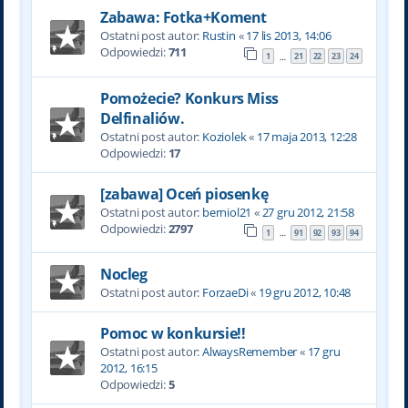
Zabawa: Fotka+Koment
Ostatni post autor:
Rustin
«
17 lis 2013, 14:06
Odpowiedzi:
711
1
21
22
23
24
…
Pomożecie? Konkurs Miss
Delfinaliów.
Ostatni post autor:
Koziolek
«
17 maja 2013, 12:28
Odpowiedzi:
17
[zabawa] Oceń piosenkę
Ostatni post autor:
berniol21
«
27 gru 2012, 21:58
Odpowiedzi:
2797
1
91
92
93
94
…
Nocleg
Ostatni post autor:
ForzaeDi
«
19 gru 2012, 10:48
Pomoc w konkursie!!
Ostatni post autor:
AlwaysRemember
«
17 gru
2012, 16:15
Odpowiedzi:
5