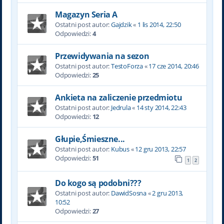
Magazyn Seria A
Ostatni post autor:
Gajdzik
«
1 lis 2014, 22:50
Odpowiedzi:
4
Przewidywania na sezon
Ostatni post autor:
TestoForza
«
17 cze 2014, 20:46
Odpowiedzi:
25
Ankieta na zaliczenie przedmiotu
Ostatni post autor:
Jedrula
«
14 sty 2014, 22:43
Odpowiedzi:
12
Głupie,Śmieszne...
Ostatni post autor:
Kubus
«
12 gru 2013, 22:57
Odpowiedzi:
51
1
2
Do kogo są podobni???
Ostatni post autor:
DawidSosna
«
2 gru 2013,
10:52
Odpowiedzi:
27