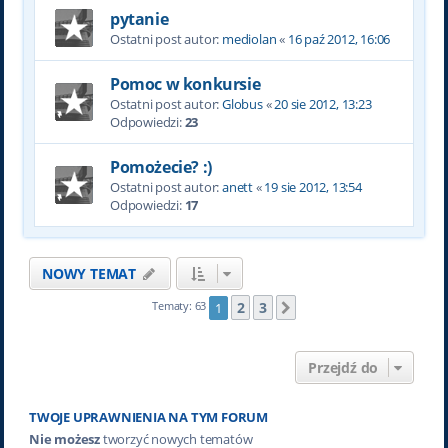
pytanie
Ostatni post autor:
mediolan
«
16 paź 2012, 16:06
Pomoc w konkursie
Ostatni post autor:
Globus
«
20 sie 2012, 13:23
Odpowiedzi:
23
Pomożecie? :)
Ostatni post autor:
anett
«
19 sie 2012, 13:54
Odpowiedzi:
17
NOWY TEMAT
2
3
Tematy: 63
1
Następna
Przejdź do
TWOJE UPRAWNIENIA NA TYM FORUM
Nie możesz
tworzyć nowych tematów