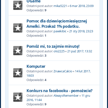
OGame
Ostatni post autor:
mika5221
«
6 mar 2018, 23:09
Odpowiedzi:
9
Pomoc dla dziewięciomiesięcznej
Amelki. Przekaż 1% podatku.
Ostatni post autor:
pawikibic
«
21 sty 2018, 23:23
Odpowiedzi:
1
Pomóż mi, to zajmie minutę!
Ostatni post autor:
olo2225
«
21 paź 2017, 13:32
Odpowiedzi:
3
Komputer
Ostatni post autor:
ZnawcaCalcio
«
14 lut 2017,
18:03
Odpowiedzi:
4
Konkurs na facebooku - pomożecie?
Ostatni post autor:
AlwaysRemember
«
11 gru
2016, 11:44
Odpowiedzi:
9