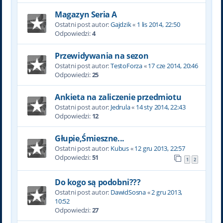
Magazyn Seria A
Ostatni post autor:
Gajdzik
«
1 lis 2014, 22:50
Odpowiedzi:
4
Przewidywania na sezon
Ostatni post autor:
TestoForza
«
17 cze 2014, 20:46
Odpowiedzi:
25
Ankieta na zaliczenie przedmiotu
Ostatni post autor:
Jedrula
«
14 sty 2014, 22:43
Odpowiedzi:
12
Głupie,Śmieszne...
Ostatni post autor:
Kubus
«
12 gru 2013, 22:57
Odpowiedzi:
51
1
2
Do kogo są podobni???
Ostatni post autor:
DawidSosna
«
2 gru 2013,
10:52
Odpowiedzi:
27