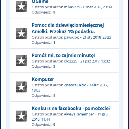
OGame
Ostatni post autor:
mika5221
«
6 mar 2018, 23:09
Odpowiedzi:
9
Pomoc dla dziewięciomiesięcznej
Amelki. Przekaż 1% podatku.
Ostatni post autor:
pawikibic
«
21 sty 2018, 23:23
Odpowiedzi:
1
Pomóż mi, to zajmie minutę!
Ostatni post autor:
olo2225
«
21 paź 2017, 13:32
Odpowiedzi:
3
Komputer
Ostatni post autor:
ZnawcaCalcio
«
14 lut 2017,
18:03
Odpowiedzi:
4
Konkurs na facebooku - pomożecie?
Ostatni post autor:
AlwaysRemember
«
11 gru
2016, 11:44
Odpowiedzi:
9