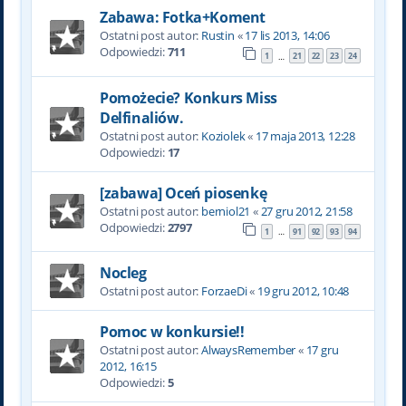
Zabawa: Fotka+Koment
Ostatni post autor:
Rustin
«
17 lis 2013, 14:06
Odpowiedzi:
711
1
21
22
23
24
…
Pomożecie? Konkurs Miss
Delfinaliów.
Ostatni post autor:
Koziolek
«
17 maja 2013, 12:28
Odpowiedzi:
17
[zabawa] Oceń piosenkę
Ostatni post autor:
berniol21
«
27 gru 2012, 21:58
Odpowiedzi:
2797
1
91
92
93
94
…
Nocleg
Ostatni post autor:
ForzaeDi
«
19 gru 2012, 10:48
Pomoc w konkursie!!
Ostatni post autor:
AlwaysRemember
«
17 gru
2012, 16:15
Odpowiedzi:
5