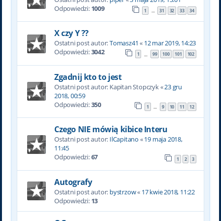
Odpowiedzi:
1009
1
31
32
33
34
…
X czy Y ??
Ostatni post autor:
Tomasz41
«
12 mar 2019, 14:23
Odpowiedzi:
3042
1
99
100
101
102
…
Zgadnij kto to jest
Ostatni post autor:
Kapitan Stopczyk
«
23 gru
2018, 00:59
Odpowiedzi:
350
1
9
10
11
12
…
Czego NIE mówią kibice Interu
Ostatni post autor:
IlCapitano
«
19 maja 2018,
11:45
Odpowiedzi:
67
1
2
3
Autografy
Ostatni post autor:
bystrzow
«
17 kwie 2018, 11:22
Odpowiedzi:
13