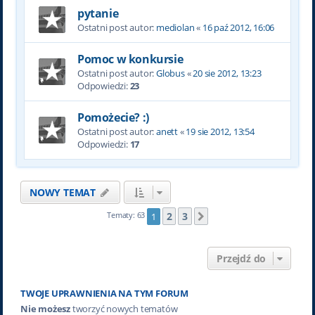
pytanie
Ostatni post autor:
mediolan
«
16 paź 2012, 16:06
Pomoc w konkursie
Ostatni post autor:
Globus
«
20 sie 2012, 13:23
Odpowiedzi:
23
Pomożecie? :)
Ostatni post autor:
anett
«
19 sie 2012, 13:54
Odpowiedzi:
17
NOWY TEMAT
2
3
Tematy: 63
1
Następna
Przejdź do
TWOJE UPRAWNIENIA NA TYM FORUM
Nie możesz
tworzyć nowych tematów