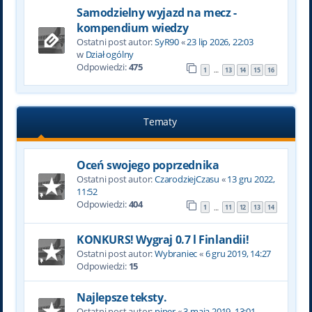
Samodzielny wyjazd na mecz -
kompendium wiedzy
Ostatni post autor:
SyR90
«
23 lip 2026, 22:03
w
Dział ogólny
Odpowiedzi:
475
1
13
14
15
16
…
Tematy
Oceń swojego poprzednika
Ostatni post autor:
CzarodziejCzasu
«
13 gru 2022,
11:52
Odpowiedzi:
404
1
11
12
13
14
…
KONKURS! Wygraj 0.7 l Finlandii!
Ostatni post autor:
Wybraniec
«
6 gru 2019, 14:27
Odpowiedzi:
15
Najlepsze teksty.
Ostatni post autor:
piper
«
3 maja 2019, 13:01