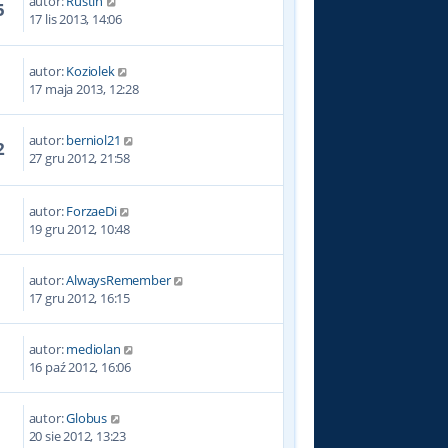
autor:
Rustin
5
17 lis 2013, 14:06
autor:
Koziolek
9
17 maja 2013, 12:28
autor:
berniol21
2
27 gru 2012, 21:58
autor:
ForzaeDi
9
19 gru 2012, 10:48
autor:
AlwaysRemember
3
17 gru 2012, 16:15
autor:
mediolan
8
16 paź 2012, 16:06
autor:
Globus
0
20 sie 2012, 13:23