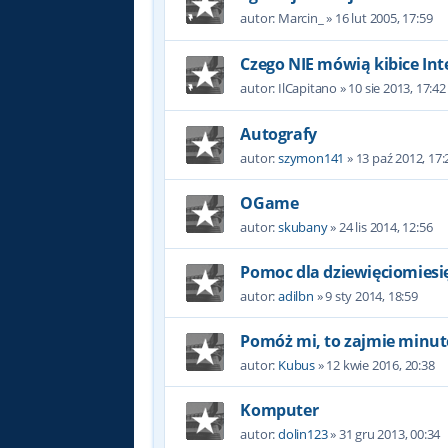
autor:
Marcin_
»
16 lut 2005, 17:59
Czego NIE mówią kibice Int
autor:
IlCapitano
»
10 sie 2013, 17:42
Autografy
autor:
szymon141
»
13 paź 2012, 17:
OGame
autor:
skubany
»
24 lis 2014, 12:56
Pomoc dla dziewięciomiesi
autor:
adilbn
»
9 sty 2014, 18:59
Pomóż mi, to zajmie minut
autor:
Kubus
»
12 kwie 2016, 20:38
Komputer
autor:
dolin123
»
31 gru 2013, 00:34