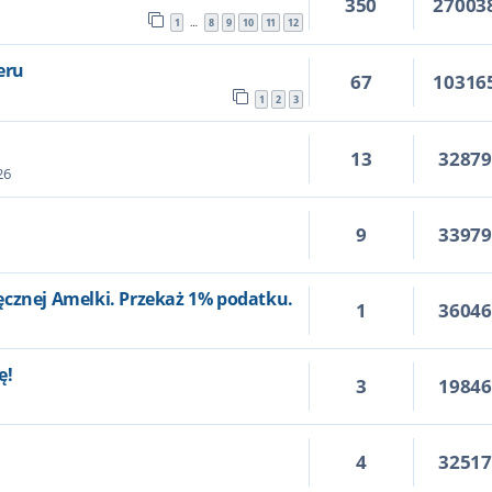
350
27003
1
8
9
10
11
12
…
eru
67
10316
1
2
3
13
3287
26
9
3397
ęcznej Amelki. Przekaż 1% podatku.
1
3604
ę!
3
1984
4
3251