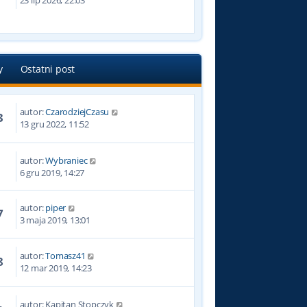
23 lip 2026, 22:03
y
Ostatni post
autor:
CzarodziejCzasu
3
13 gru 2022, 11:52
autor:
Wybraniec
3
6 gru 2019, 14:27
autor:
piper
7
3 maja 2019, 13:01
autor:
Tomasz41
8
12 mar 2019, 14:23
autor:
Kapitan Stopczyk