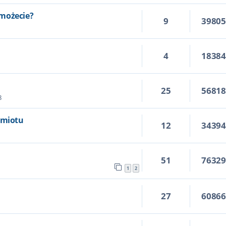
możecie?
9
3980
4
1838
25
5681
8
dmiotu
12
3439
51
7632
1
2
27
6086