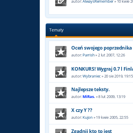
autor:
AlwaysRemember
»
10 kwie 2
Tematy
Oceń swojego poprzednika
autor:
Parrish
»
2 lut 2007, 12:26
KONKURS! Wygraj 0.7 l Finl
autor:
Wybraniec
»
20 sie 2019, 19:1
Najlepsze teksty.
autor:
MiRas.
»
8 lut 2009, 13:19
X czy Y ??
autor:
Kujon
»
19 kwie 2005, 22:55
Zgadnij kto to jest