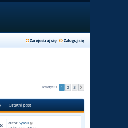
Zarejestruj się
Zaloguj się
2
3
Tematy: 63
1
Następna
y
Ostatni post
autor:
SyR90
08