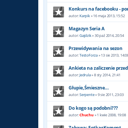
Konkurs na facebooku - po
autor:
Karpik
»
16 maja 2013, 15:52
Magazyn Seria A
autor:
Gajdzik
»
30 paź 2014, 20:54
Przewidywania na sezon
autor:
TestoForza
»
13 sie 2013, 14:0
Ankieta na zaliczenie prze
autor:
Jedrula
»
8 sty 2014, 21:41
Głupie,Śmieszne...
autor:
Serpente
»
9 sie 2011, 23:03
Do kogo są podobni???
autor:
Chuchu
»
1 kwie 2008, 19:08
Zabawa: Fotka+Koment