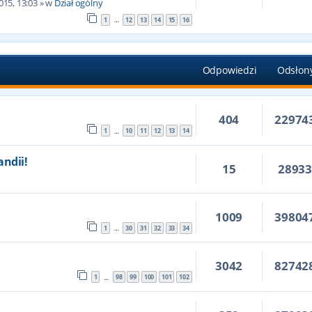
015, 13:03
» w
Dział ogólny
1
12
13
14
15
16
…
Odpowiedzi
Odsłon
404
22974
1
10
11
12
13
14
…
andii!
15
2893
5
1009
39804
1
30
31
32
33
34
…
3042
82742
1
98
99
100
101
102
…