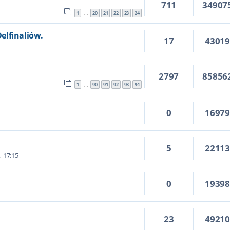
711
34907
1
20
21
22
23
24
…
elfinaliów.
17
4301
5
2797
85856
1
90
91
92
93
94
…
0
1697
5
2211
, 17:15
0
1939
23
4921