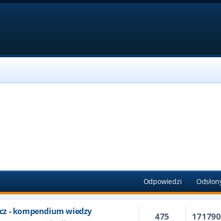
Odpowiedzi
Odsłon
cz - kompendium wiedzy
475
17179