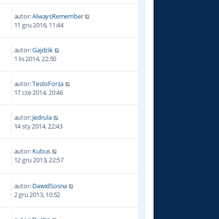
autor:
AlwaysRemember
5
11 gru 2016, 11:44
autor:
Gajdzik
4
1 lis 2014, 22:50
autor:
TestoForza
8
17 cze 2014, 20:46
autor:
Jedrula
4
14 sty 2014, 22:43
autor:
Kubus
9
12 gru 2013, 22:57
autor:
DawidSosna
6
2 gru 2013, 10:52