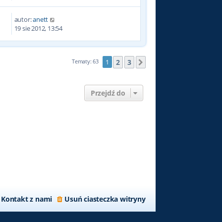
autor:
anett
6
19 sie 2012, 13:54
2
3
Tematy: 63
1
Następna
Przejdź do
Kontakt z nami
Usuń ciasteczka witryny