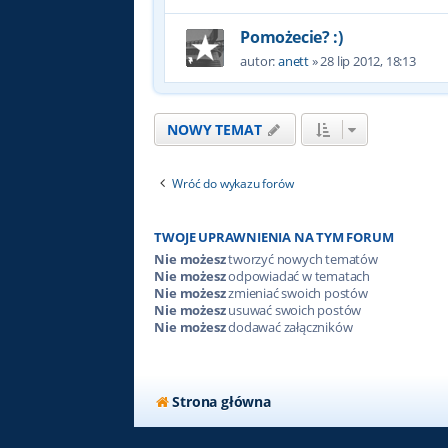
Pomożecie? :)
autor:
anett
»
28 lip 2012, 18:13
NOWY TEMAT
Wróć do wykazu forów
TWOJE UPRAWNIENIA NA TYM FORUM
Nie możesz
tworzyć nowych tematów
Nie możesz
odpowiadać w tematach
Nie możesz
zmieniać swoich postów
Nie możesz
usuwać swoich postów
Nie możesz
dodawać załączników
Strona główna