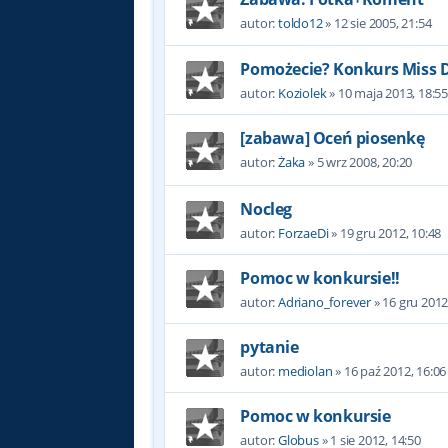
autor:
toldo12
»
12 sie 2005, 21:54
Pomożecie? Konkurs Miss D
autor:
Koziolek
»
10 maja 2013, 18:5
[zabawa] Oceń piosenkę
autor:
Żaka
»
5 wrz 2008, 20:20
Nocleg
autor:
ForzaeDi
»
19 gru 2012, 10:48
Pomoc w konkursie!!
autor:
Adriano_forever
»
16 gru 2012
pytanie
autor:
mediolan
»
16 paź 2012, 16:06
Pomoc w konkursie
autor:
Globus
»
1 sie 2012, 14:50