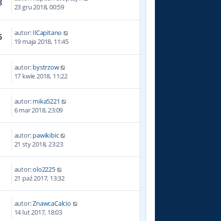
8
23 gru 2018, 00:59
autor:
IlCapitano
5
19 maja 2018, 11:45
autor:
bystrzow
9
17 kwie 2018, 11:22
autor:
mika5221
9
6 mar 2018, 23:09
autor:
pawikibic
6
21 sty 2018, 23:23
autor:
olo2225
6
21 paź 2017, 13:32
autor:
ZnawcaCalcio
7
14 lut 2017, 18:03