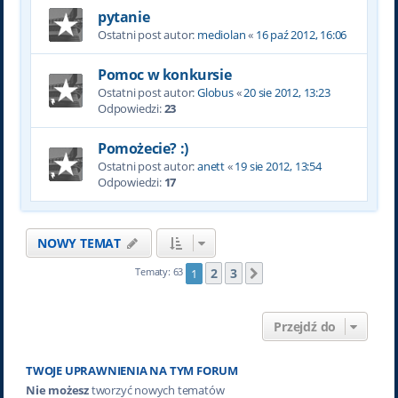
pytanie
Ostatni post autor:
mediolan
«
16 paź 2012, 16:06
Pomoc w konkursie
Ostatni post autor:
Globus
«
20 sie 2012, 13:23
Odpowiedzi:
23
Pomożecie? :)
Ostatni post autor:
anett
«
19 sie 2012, 13:54
Odpowiedzi:
17
NOWY TEMAT
2
3
Tematy: 63
1
Następna
Przejdź do
TWOJE UPRAWNIENIA NA TYM FORUM
Nie możesz
tworzyć nowych tematów