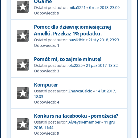
OGame
Ostatni post autor:
mika5221
«
6 mar 2018, 23:09
Odpowiedzi:
9
Pomoc dla dziewięciomiesięcznej
Amelki. Przekaż 1% podatku.
Ostatni post autor:
pawikibic
«
21 sty 2018, 23:23
Odpowiedzi:
1
Pomóż mi, to zajmie minutę!
Ostatni post autor:
olo2225
«
21 paź 2017, 13:32
Odpowiedzi:
3
Komputer
Ostatni post autor:
ZnawcaCalcio
«
14 lut 2017,
18:03
Odpowiedzi:
4
Konkurs na facebooku - pomożecie?
Ostatni post autor:
AlwaysRemember
«
11 gru
2016, 11:44
Odpowiedzi:
9