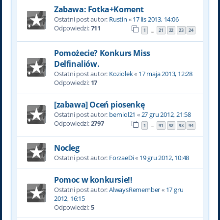
Zabawa: Fotka+Koment
Ostatni post autor:
Rustin
«
17 lis 2013, 14:06
Odpowiedzi:
711
1
21
22
23
24
…
Pomożecie? Konkurs Miss
Delfinaliów.
Ostatni post autor:
Koziolek
«
17 maja 2013, 12:28
Odpowiedzi:
17
[zabawa] Oceń piosenkę
Ostatni post autor:
berniol21
«
27 gru 2012, 21:58
Odpowiedzi:
2797
1
91
92
93
94
…
Nocleg
Ostatni post autor:
ForzaeDi
«
19 gru 2012, 10:48
Pomoc w konkursie!!
Ostatni post autor:
AlwaysRemember
«
17 gru
2012, 16:15
Odpowiedzi:
5