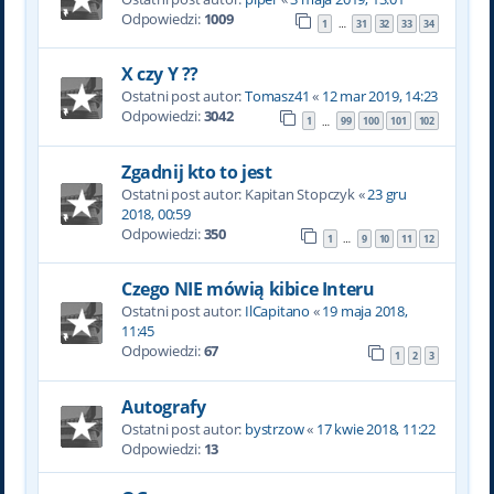
Odpowiedzi:
1009
1
31
32
33
34
…
X czy Y ??
Ostatni post autor:
Tomasz41
«
12 mar 2019, 14:23
Odpowiedzi:
3042
1
99
100
101
102
…
Zgadnij kto to jest
Ostatni post autor:
Kapitan Stopczyk
«
23 gru
2018, 00:59
Odpowiedzi:
350
1
9
10
11
12
…
Czego NIE mówią kibice Interu
Ostatni post autor:
IlCapitano
«
19 maja 2018,
11:45
Odpowiedzi:
67
1
2
3
Autografy
Ostatni post autor:
bystrzow
«
17 kwie 2018, 11:22
Odpowiedzi:
13