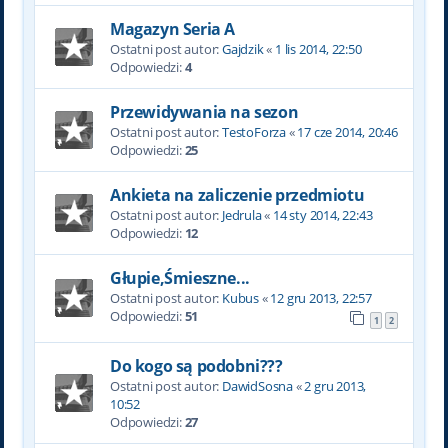
Magazyn Seria A
Ostatni post autor:
Gajdzik
«
1 lis 2014, 22:50
Odpowiedzi:
4
Przewidywania na sezon
Ostatni post autor:
TestoForza
«
17 cze 2014, 20:46
Odpowiedzi:
25
Ankieta na zaliczenie przedmiotu
Ostatni post autor:
Jedrula
«
14 sty 2014, 22:43
Odpowiedzi:
12
Głupie,Śmieszne...
Ostatni post autor:
Kubus
«
12 gru 2013, 22:57
Odpowiedzi:
51
1
2
Do kogo są podobni???
Ostatni post autor:
DawidSosna
«
2 gru 2013,
10:52
Odpowiedzi:
27