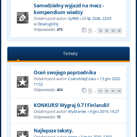
Samodzielny wyjazd na mecz -
kompendium wiedzy
Ostatni post autor:
SyR90
«
23 lip 2026, 22:03
w
Dział ogólny
Odpowiedzi:
475
1
13
14
15
16
…
Tematy
Oceń swojego poprzednika
Ostatni post autor:
CzarodziejCzasu
«
13 gru 2022,
11:52
Odpowiedzi:
404
1
11
12
13
14
…
KONKURS! Wygraj 0.7 l Finlandii!
Ostatni post autor:
Wybraniec
«
6 gru 2019, 14:27
Odpowiedzi:
15
Najlepsze teksty.
Ostatni post autor:
piper
«
3 maja 2019, 13:01