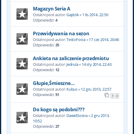
Magazyn Seria A
Ostatni post autor:
Gajdzik
«
1 lis 2014, 22:50
Odpowiedzi:
4
Przewidywania na sezon
Ostatni post autor:
TestoForza
«
17 cze 2014, 20:46
Odpowiedzi:
25
Ankieta na zaliczenie przedmiotu
Ostatni post autor:
Jedrula
«
14 sty 2014, 22:43
Odpowiedzi:
12
Głupie,Śmieszne...
Ostatni post autor:
Kubus
«
12 gru 2013, 22:57
Odpowiedzi:
51
1
2
Do kogo są podobni???
Ostatni post autor:
DawidSosna
«
2 gru 2013,
10:52
Odpowiedzi:
27