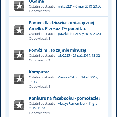
OGame
Ostatni post autor:
mika5221
«
6 mar 2018, 23:09
Odpowiedzi:
9
Pomoc dla dziewięciomiesięcznej
Amelki. Przekaż 1% podatku.
Ostatni post autor:
pawikibic
«
21 sty 2018, 23:23
Odpowiedzi:
1
Pomóż mi, to zajmie minutę!
Ostatni post autor:
olo2225
«
21 paź 2017, 13:32
Odpowiedzi:
3
Komputer
Ostatni post autor:
ZnawcaCalcio
«
14 lut 2017,
18:03
Odpowiedzi:
4
Konkurs na facebooku - pomożecie?
Ostatni post autor:
AlwaysRemember
«
11 gru
2016, 11:44
Odpowiedzi:
9