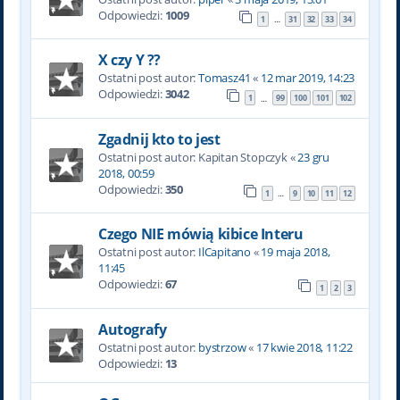
Odpowiedzi:
1009
1
31
32
33
34
…
X czy Y ??
Ostatni post autor:
Tomasz41
«
12 mar 2019, 14:23
Odpowiedzi:
3042
1
99
100
101
102
…
Zgadnij kto to jest
Ostatni post autor:
Kapitan Stopczyk
«
23 gru
2018, 00:59
Odpowiedzi:
350
1
9
10
11
12
…
Czego NIE mówią kibice Interu
Ostatni post autor:
IlCapitano
«
19 maja 2018,
11:45
Odpowiedzi:
67
1
2
3
Autografy
Ostatni post autor:
bystrzow
«
17 kwie 2018, 11:22
Odpowiedzi:
13