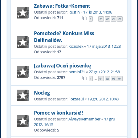
Zabawa: Fotka+Koment
Ostatni post autor:
Rustin
«
17 lis 2013, 14:06
Odpowiedzi:
711
1
21
22
23
24
…
Pomożecie? Konkurs Miss
Delfinaliów.
Ostatni post autor:
Koziolek
«
17 maja 2013, 12:28
Odpowiedzi:
17
[zabawa] Oceń piosenkę
Ostatni post autor:
berniol21
«
27 gru 2012, 21:58
Odpowiedzi:
2797
1
91
92
93
94
…
Nocleg
Ostatni post autor:
ForzaeDi
«
19 gru 2012, 10:48
Pomoc w konkursie!!
Ostatni post autor:
AlwaysRemember
«
17 gru
2012, 16:15
Odpowiedzi:
5