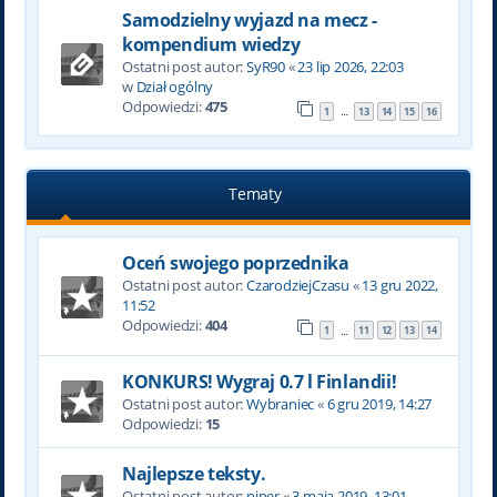
Samodzielny wyjazd na mecz -
kompendium wiedzy
Ostatni post autor:
SyR90
«
23 lip 2026, 22:03
w
Dział ogólny
Odpowiedzi:
475
1
13
14
15
16
…
Tematy
Oceń swojego poprzednika
Ostatni post autor:
CzarodziejCzasu
«
13 gru 2022,
11:52
Odpowiedzi:
404
1
11
12
13
14
…
KONKURS! Wygraj 0.7 l Finlandii!
Ostatni post autor:
Wybraniec
«
6 gru 2019, 14:27
Odpowiedzi:
15
Najlepsze teksty.
Ostatni post autor:
piper
«
3 maja 2019, 13:01