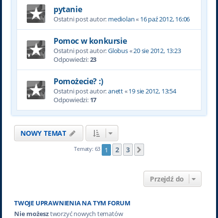
pytanie
Ostatni post autor:
mediolan
«
16 paź 2012, 16:06
Pomoc w konkursie
Ostatni post autor:
Globus
«
20 sie 2012, 13:23
Odpowiedzi:
23
Pomożecie? :)
Ostatni post autor:
anett
«
19 sie 2012, 13:54
Odpowiedzi:
17
NOWY TEMAT
2
3
Tematy: 63
1
Następna
Przejdź do
TWOJE UPRAWNIENIA NA TYM FORUM
Nie możesz
tworzyć nowych tematów