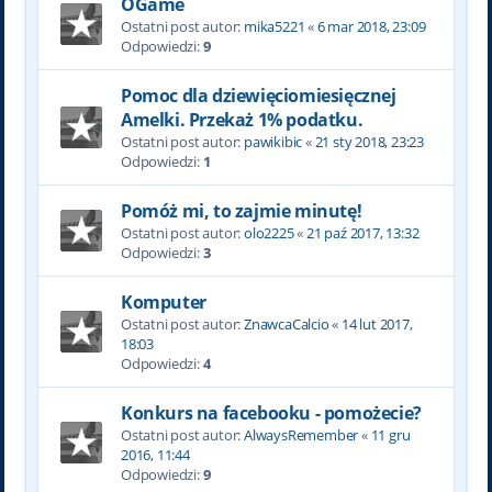
OGame
Ostatni post autor:
mika5221
«
6 mar 2018, 23:09
Odpowiedzi:
9
Pomoc dla dziewięciomiesięcznej
Amelki. Przekaż 1% podatku.
Ostatni post autor:
pawikibic
«
21 sty 2018, 23:23
Odpowiedzi:
1
Pomóż mi, to zajmie minutę!
Ostatni post autor:
olo2225
«
21 paź 2017, 13:32
Odpowiedzi:
3
Komputer
Ostatni post autor:
ZnawcaCalcio
«
14 lut 2017,
18:03
Odpowiedzi:
4
Konkurs na facebooku - pomożecie?
Ostatni post autor:
AlwaysRemember
«
11 gru
2016, 11:44
Odpowiedzi:
9