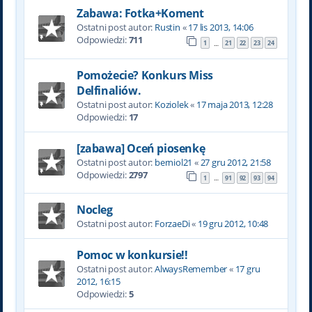
Zabawa: Fotka+Koment
Ostatni post autor:
Rustin
«
17 lis 2013, 14:06
Odpowiedzi:
711
1
21
22
23
24
…
Pomożecie? Konkurs Miss
Delfinaliów.
Ostatni post autor:
Koziolek
«
17 maja 2013, 12:28
Odpowiedzi:
17
[zabawa] Oceń piosenkę
Ostatni post autor:
berniol21
«
27 gru 2012, 21:58
Odpowiedzi:
2797
1
91
92
93
94
…
Nocleg
Ostatni post autor:
ForzaeDi
«
19 gru 2012, 10:48
Pomoc w konkursie!!
Ostatni post autor:
AlwaysRemember
«
17 gru
2012, 16:15
Odpowiedzi:
5