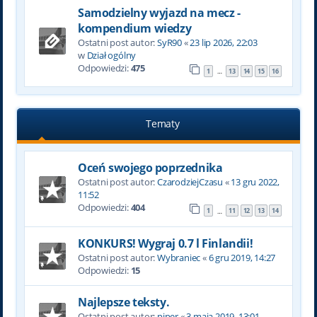
Samodzielny wyjazd na mecz -
kompendium wiedzy
Ostatni post autor:
SyR90
«
23 lip 2026, 22:03
w
Dział ogólny
Odpowiedzi:
475
1
13
14
15
16
…
Tematy
Oceń swojego poprzednika
Ostatni post autor:
CzarodziejCzasu
«
13 gru 2022,
11:52
Odpowiedzi:
404
1
11
12
13
14
…
KONKURS! Wygraj 0.7 l Finlandii!
Ostatni post autor:
Wybraniec
«
6 gru 2019, 14:27
Odpowiedzi:
15
Najlepsze teksty.
Ostatni post autor:
piper
«
3 maja 2019, 13:01