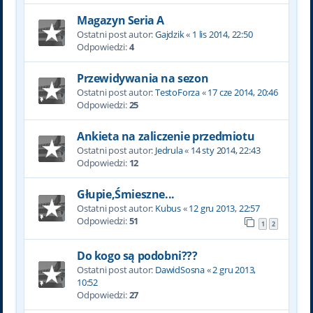
Magazyn Seria A
Ostatni post autor:
Gajdzik
«
1 lis 2014, 22:50
Odpowiedzi:
4
Przewidywania na sezon
Ostatni post autor:
TestoForza
«
17 cze 2014, 20:46
Odpowiedzi:
25
Ankieta na zaliczenie przedmiotu
Ostatni post autor:
Jedrula
«
14 sty 2014, 22:43
Odpowiedzi:
12
Głupie,Śmieszne...
Ostatni post autor:
Kubus
«
12 gru 2013, 22:57
Odpowiedzi:
51
1
2
Do kogo są podobni???
Ostatni post autor:
DawidSosna
«
2 gru 2013,
10:52
Odpowiedzi:
27