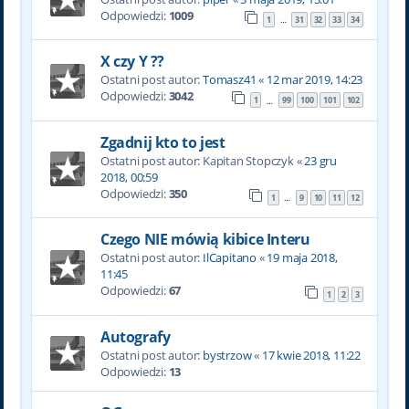
Odpowiedzi:
1009
1
31
32
33
34
…
X czy Y ??
Ostatni post autor:
Tomasz41
«
12 mar 2019, 14:23
Odpowiedzi:
3042
1
99
100
101
102
…
Zgadnij kto to jest
Ostatni post autor:
Kapitan Stopczyk
«
23 gru
2018, 00:59
Odpowiedzi:
350
1
9
10
11
12
…
Czego NIE mówią kibice Interu
Ostatni post autor:
IlCapitano
«
19 maja 2018,
11:45
Odpowiedzi:
67
1
2
3
Autografy
Ostatni post autor:
bystrzow
«
17 kwie 2018, 11:22
Odpowiedzi:
13