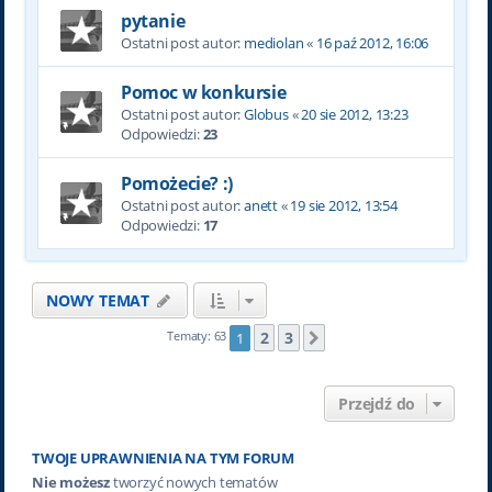
pytanie
Ostatni post autor:
mediolan
«
16 paź 2012, 16:06
Pomoc w konkursie
Ostatni post autor:
Globus
«
20 sie 2012, 13:23
Odpowiedzi:
23
Pomożecie? :)
Ostatni post autor:
anett
«
19 sie 2012, 13:54
Odpowiedzi:
17
NOWY TEMAT
2
3
Tematy: 63
1
Następna
Przejdź do
TWOJE UPRAWNIENIA NA TYM FORUM
Nie możesz
tworzyć nowych tematów