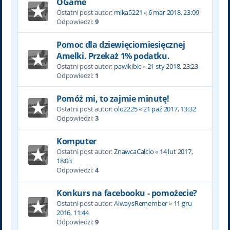
OGame
Ostatni post autor:
mika5221
«
6 mar 2018, 23:09
Odpowiedzi:
9
Pomoc dla dziewięciomiesięcznej
Amelki. Przekaż 1% podatku.
Ostatni post autor:
pawikibic
«
21 sty 2018, 23:23
Odpowiedzi:
1
Pomóż mi, to zajmie minutę!
Ostatni post autor:
olo2225
«
21 paź 2017, 13:32
Odpowiedzi:
3
Komputer
Ostatni post autor:
ZnawcaCalcio
«
14 lut 2017,
18:03
Odpowiedzi:
4
Konkurs na facebooku - pomożecie?
Ostatni post autor:
AlwaysRemember
«
11 gru
2016, 11:44
Odpowiedzi:
9