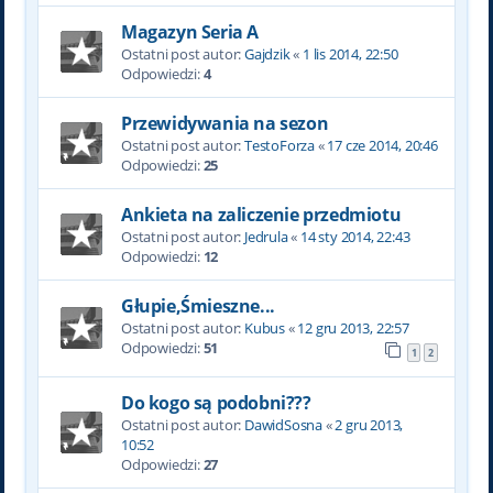
Magazyn Seria A
Ostatni post autor:
Gajdzik
«
1 lis 2014, 22:50
Odpowiedzi:
4
Przewidywania na sezon
Ostatni post autor:
TestoForza
«
17 cze 2014, 20:46
Odpowiedzi:
25
Ankieta na zaliczenie przedmiotu
Ostatni post autor:
Jedrula
«
14 sty 2014, 22:43
Odpowiedzi:
12
Głupie,Śmieszne...
Ostatni post autor:
Kubus
«
12 gru 2013, 22:57
Odpowiedzi:
51
1
2
Do kogo są podobni???
Ostatni post autor:
DawidSosna
«
2 gru 2013,
10:52
Odpowiedzi:
27