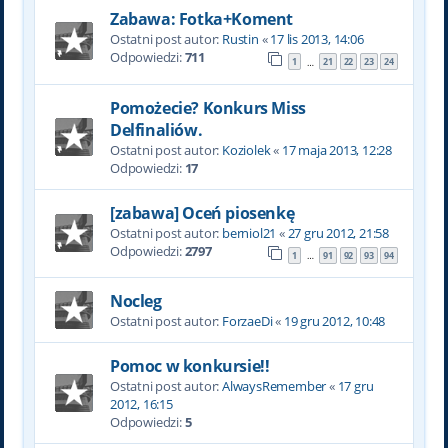
Zabawa: Fotka+Koment
Ostatni post autor:
Rustin
«
17 lis 2013, 14:06
Odpowiedzi:
711
1
21
22
23
24
…
Pomożecie? Konkurs Miss
Delfinaliów.
Ostatni post autor:
Koziolek
«
17 maja 2013, 12:28
Odpowiedzi:
17
[zabawa] Oceń piosenkę
Ostatni post autor:
berniol21
«
27 gru 2012, 21:58
Odpowiedzi:
2797
1
91
92
93
94
…
Nocleg
Ostatni post autor:
ForzaeDi
«
19 gru 2012, 10:48
Pomoc w konkursie!!
Ostatni post autor:
AlwaysRemember
«
17 gru
2012, 16:15
Odpowiedzi:
5