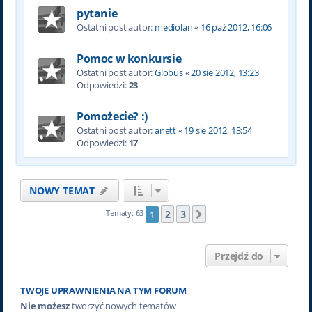
pytanie
Ostatni post autor:
mediolan
«
16 paź 2012, 16:06
Pomoc w konkursie
Ostatni post autor:
Globus
«
20 sie 2012, 13:23
Odpowiedzi:
23
Pomożecie? :)
Ostatni post autor:
anett
«
19 sie 2012, 13:54
Odpowiedzi:
17
NOWY TEMAT
2
3
Tematy: 63
1
Następna
Przejdź do
TWOJE UPRAWNIENIA NA TYM FORUM
Nie możesz
tworzyć nowych tematów