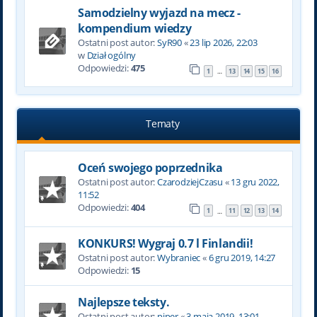
Samodzielny wyjazd na mecz -
kompendium wiedzy
Ostatni post autor:
SyR90
«
23 lip 2026, 22:03
w
Dział ogólny
Odpowiedzi:
475
1
13
14
15
16
…
Tematy
Oceń swojego poprzednika
Ostatni post autor:
CzarodziejCzasu
«
13 gru 2022,
11:52
Odpowiedzi:
404
1
11
12
13
14
…
KONKURS! Wygraj 0.7 l Finlandii!
Ostatni post autor:
Wybraniec
«
6 gru 2019, 14:27
Odpowiedzi:
15
Najlepsze teksty.
Ostatni post autor:
piper
«
3 maja 2019, 13:01