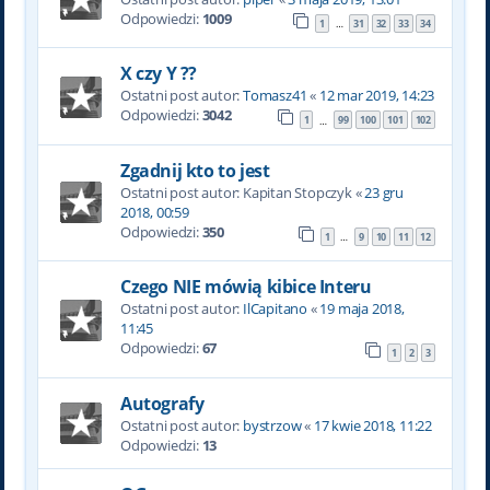
Odpowiedzi:
1009
1
31
32
33
34
…
X czy Y ??
Ostatni post autor:
Tomasz41
«
12 mar 2019, 14:23
Odpowiedzi:
3042
1
99
100
101
102
…
Zgadnij kto to jest
Ostatni post autor:
Kapitan Stopczyk
«
23 gru
2018, 00:59
Odpowiedzi:
350
1
9
10
11
12
…
Czego NIE mówią kibice Interu
Ostatni post autor:
IlCapitano
«
19 maja 2018,
11:45
Odpowiedzi:
67
1
2
3
Autografy
Ostatni post autor:
bystrzow
«
17 kwie 2018, 11:22
Odpowiedzi:
13