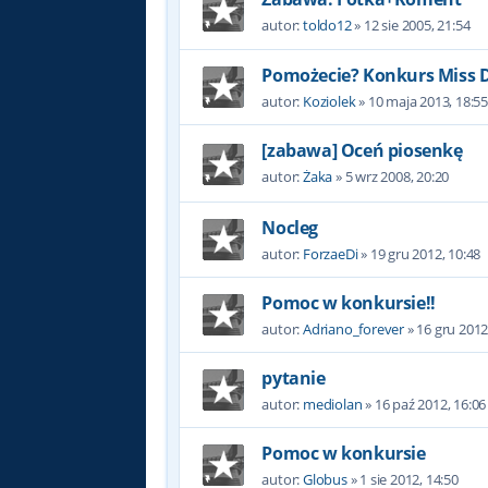
autor:
toldo12
»
12 sie 2005, 21:54
Pomożecie? Konkurs Miss D
autor:
Koziolek
»
10 maja 2013, 18:5
[zabawa] Oceń piosenkę
autor:
Żaka
»
5 wrz 2008, 20:20
Nocleg
autor:
ForzaeDi
»
19 gru 2012, 10:48
Pomoc w konkursie!!
autor:
Adriano_forever
»
16 gru 2012
pytanie
autor:
mediolan
»
16 paź 2012, 16:06
Pomoc w konkursie
autor:
Globus
»
1 sie 2012, 14:50