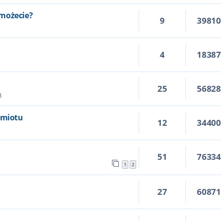
możecie?
9
3981
4
1838
25
5682
8
dmiotu
12
3440
51
7633
1
2
27
6087