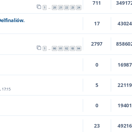
711
34917
1
20
21
22
23
24
…
elfinaliów.
17
4302
5
2797
85860
1
90
91
92
93
94
…
0
1698
5
2211
, 17:15
0
1940
23
4921