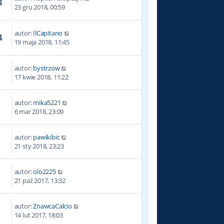
3
23 gru 2018, 00:59
autor:
IlCapitano
4
19 maja 2018, 11:45
autor:
bystrzow
8
17 kwie 2018, 11:22
autor:
mika5221
3
6 mar 2018, 23:09
autor:
pawikibic
3
21 sty 2018, 23:23
autor:
olo2225
2
21 paź 2017, 13:32
autor:
ZnawcaCalcio
3
14 lut 2017, 18:03