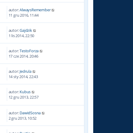
autor:
AlwaysRemember
0
11 gru 2016, 11:44
autor:
Gajdzik
7
1 lis 2014, 22:50
autor:
TestoForza
8
17 cze 2014, 20:46
autor:
Jedrula
0
14 sty 2014, 22:43
autor:
Kubus
4
12 gru 2013, 22:57
autor:
DawidSosna
1
2 gru 2013, 10:52