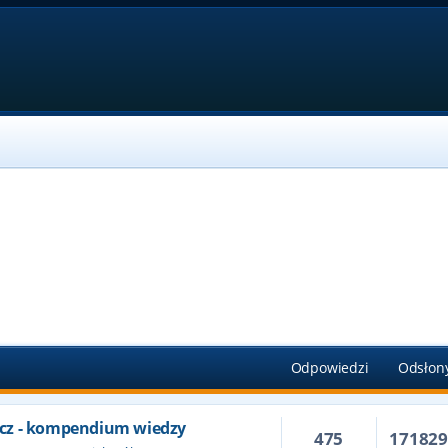
Odpowiedzi
Odsłon
cz - kompendium wiedzy
475
17182