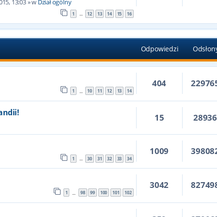
015, 13:03
» w
Dział ogólny
1
12
13
14
15
16
…
Odpowiedzi
Odsłon
404
22976
1
10
11
12
13
14
…
andii!
15
2893
5
1009
39808
1
30
31
32
33
34
…
3042
82749
1
98
99
100
101
102
…