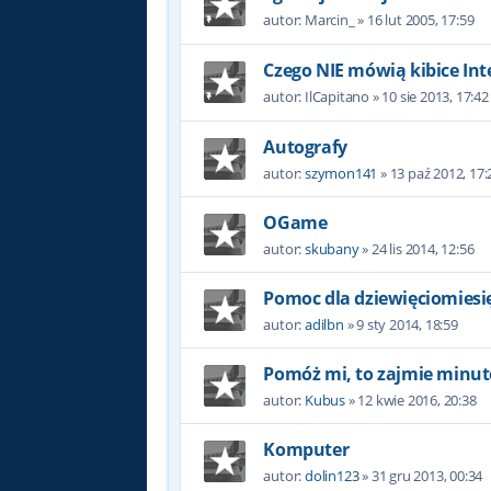
autor:
Marcin_
»
16 lut 2005, 17:59
Czego NIE mówią kibice Int
autor:
IlCapitano
»
10 sie 2013, 17:42
Autografy
autor:
szymon141
»
13 paź 2012, 17:
OGame
autor:
skubany
»
24 lis 2014, 12:56
Pomoc dla dziewięciomiesi
autor:
adilbn
»
9 sty 2014, 18:59
Pomóż mi, to zajmie minut
autor:
Kubus
»
12 kwie 2016, 20:38
Komputer
autor:
dolin123
»
31 gru 2013, 00:34