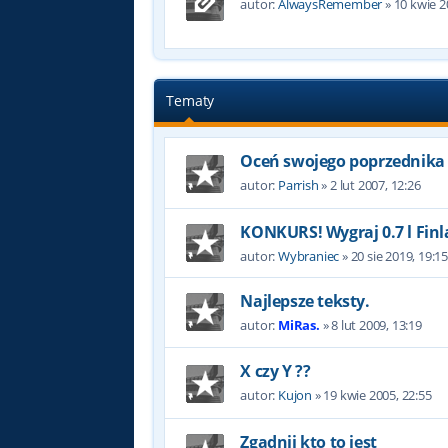
autor:
AlwaysRemember
»
10 kwie 2
Tematy
Oceń swojego poprzednika
autor:
Parrish
»
2 lut 2007, 12:26
KONKURS! Wygraj 0.7 l Finl
autor:
Wybraniec
»
20 sie 2019, 19:1
Najlepsze teksty.
autor:
MiRas.
»
8 lut 2009, 13:19
X czy Y ??
autor:
Kujon
»
19 kwie 2005, 22:55
Zgadnij kto to jest