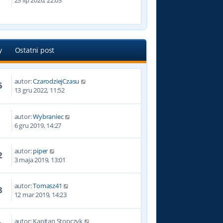
23 lip 2026, 22:03
y
Ostatni post
autor:
CzarodziejCzasu
5
13 gru 2022, 11:52
autor:
Wybraniec
6
6 gru 2019, 14:27
autor:
piper
2
3 maja 2019, 13:01
autor:
Tomasz41
8
12 mar 2019, 14:23
autor:
Kapitan Stopczyk