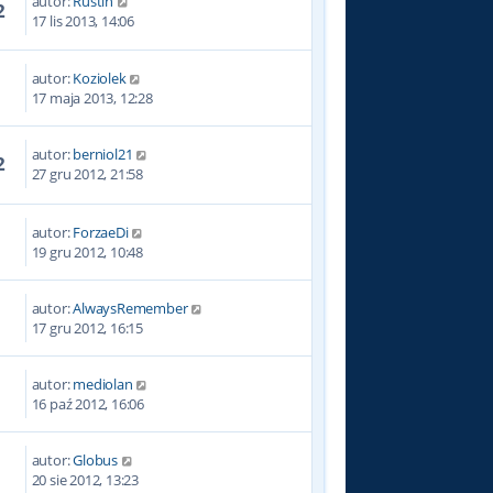
autor:
Rustin
2
17 lis 2013, 14:06
autor:
Koziolek
4
17 maja 2013, 12:28
autor:
berniol21
2
27 gru 2012, 21:58
autor:
ForzaeDi
7
19 gru 2012, 10:48
autor:
AlwaysRemember
9
17 gru 2012, 16:15
autor:
mediolan
1
16 paź 2012, 16:06
autor:
Globus
6
20 sie 2012, 13:23