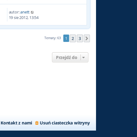
autor:
anett
1
19 sie 2012, 13:54
2
3
Tematy: 63
1
Następna
Przejdź do
Kontakt z nami
Usuń ciasteczka witryny