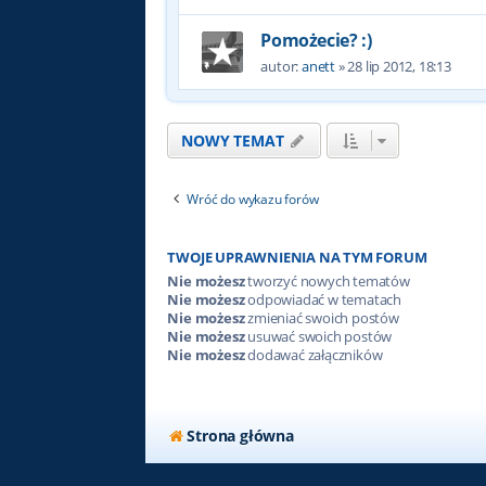
Pomożecie? :)
autor:
anett
»
28 lip 2012, 18:13
NOWY TEMAT
Wróć do wykazu forów
TWOJE UPRAWNIENIA NA TYM FORUM
Nie możesz
tworzyć nowych tematów
Nie możesz
odpowiadać w tematach
Nie możesz
zmieniać swoich postów
Nie możesz
usuwać swoich postów
Nie możesz
dodawać załączników
Strona główna