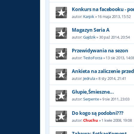
Konkurs na facebooku - po
autor:
Karpik
»
16 maja 2013, 15:52
Magazyn Seria A
autor:
Gajdzik
»
30 paź 2014, 20:54
Przewidywania na sezon
autor:
TestoForza
»
13 sie 2013, 14:0
Ankieta na zaliczenie prze
autor:
Jedrula
»
8 sty 2014, 21:41
Głupie,Śmieszne...
autor:
Serpente
»
9 sie 2011, 23:03
Do kogo są podobni???
autor:
Chuchu
»
1 kwie 2008, 19:08
Zabawa: Fotka+Koment