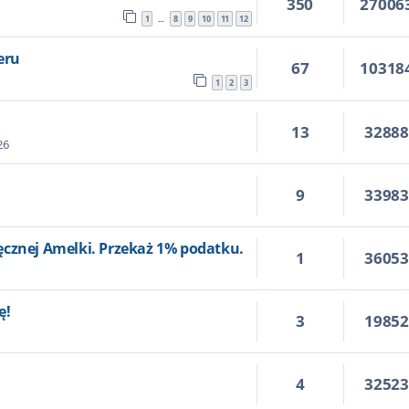
350
27006
1
8
9
10
11
12
…
eru
67
10318
1
2
3
13
3288
26
9
3398
ęcznej Amelki. Przekaż 1% podatku.
1
3605
ę!
3
1985
4
3252