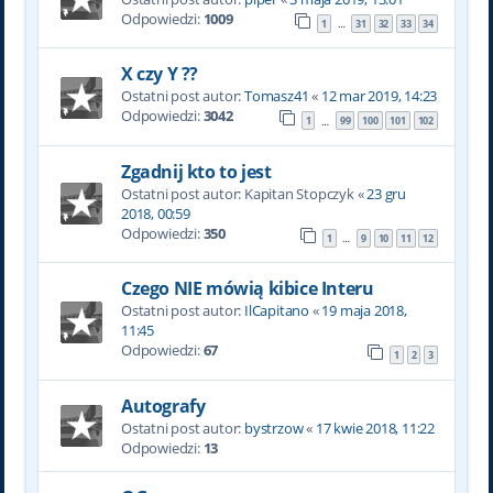
Odpowiedzi:
1009
1
31
32
33
34
…
X czy Y ??
Ostatni post autor:
Tomasz41
«
12 mar 2019, 14:23
Odpowiedzi:
3042
1
99
100
101
102
…
Zgadnij kto to jest
Ostatni post autor:
Kapitan Stopczyk
«
23 gru
2018, 00:59
Odpowiedzi:
350
1
9
10
11
12
…
Czego NIE mówią kibice Interu
Ostatni post autor:
IlCapitano
«
19 maja 2018,
11:45
Odpowiedzi:
67
1
2
3
Autografy
Ostatni post autor:
bystrzow
«
17 kwie 2018, 11:22
Odpowiedzi:
13