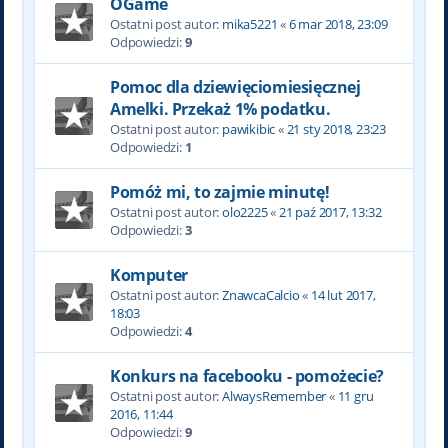
OGame
Ostatni post autor:
mika5221
«
6 mar 2018, 23:09
Odpowiedzi:
9
Pomoc dla dziewięciomiesięcznej
Amelki. Przekaż 1% podatku.
Ostatni post autor:
pawikibic
«
21 sty 2018, 23:23
Odpowiedzi:
1
Pomóż mi, to zajmie minutę!
Ostatni post autor:
olo2225
«
21 paź 2017, 13:32
Odpowiedzi:
3
Komputer
Ostatni post autor:
ZnawcaCalcio
«
14 lut 2017,
18:03
Odpowiedzi:
4
Konkurs na facebooku - pomożecie?
Ostatni post autor:
AlwaysRemember
«
11 gru
2016, 11:44
Odpowiedzi:
9