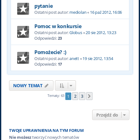
pytanie
Ostatni post autor:
mediolan
«
16 paź 2012, 16:06
Pomoc w konkursie
Ostatni post autor:
Globus
«
20 sie 2012, 13:23
Odpowiedzi:
23
Pomożecie? :)
Ostatni post autor:
anett
«
19 sie 2012, 13:54
Odpowiedzi:
17
NOWY TEMAT
2
3
Tematy: 63
1
Następna
Przejdź do
TWOJE UPRAWNIENIA NA TYM FORUM
Nie możesz
tworzyć nowych tematów