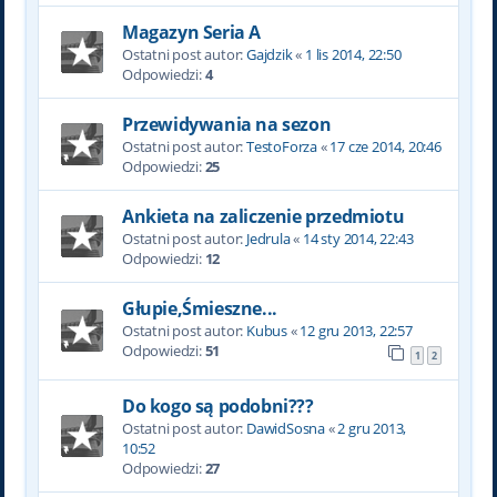
Magazyn Seria A
Ostatni post autor:
Gajdzik
«
1 lis 2014, 22:50
Odpowiedzi:
4
Przewidywania na sezon
Ostatni post autor:
TestoForza
«
17 cze 2014, 20:46
Odpowiedzi:
25
Ankieta na zaliczenie przedmiotu
Ostatni post autor:
Jedrula
«
14 sty 2014, 22:43
Odpowiedzi:
12
Głupie,Śmieszne...
Ostatni post autor:
Kubus
«
12 gru 2013, 22:57
Odpowiedzi:
51
1
2
Do kogo są podobni???
Ostatni post autor:
DawidSosna
«
2 gru 2013,
10:52
Odpowiedzi:
27