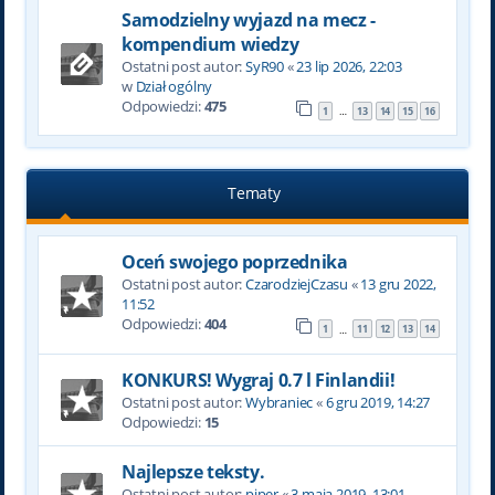
Samodzielny wyjazd na mecz -
kompendium wiedzy
Ostatni post autor:
SyR90
«
23 lip 2026, 22:03
w
Dział ogólny
Odpowiedzi:
475
1
13
14
15
16
…
Tematy
Oceń swojego poprzednika
Ostatni post autor:
CzarodziejCzasu
«
13 gru 2022,
11:52
Odpowiedzi:
404
1
11
12
13
14
…
KONKURS! Wygraj 0.7 l Finlandii!
Ostatni post autor:
Wybraniec
«
6 gru 2019, 14:27
Odpowiedzi:
15
Najlepsze teksty.
Ostatni post autor:
piper
«
3 maja 2019, 13:01