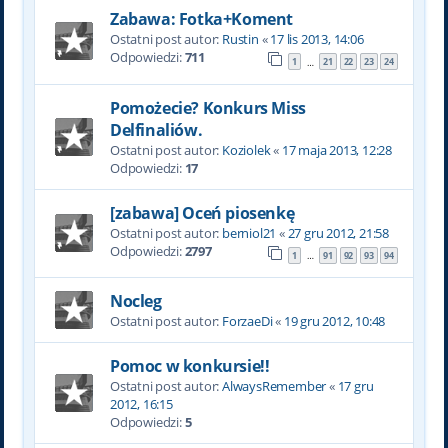
Zabawa: Fotka+Koment
Ostatni post autor:
Rustin
«
17 lis 2013, 14:06
Odpowiedzi:
711
1
21
22
23
24
…
Pomożecie? Konkurs Miss
Delfinaliów.
Ostatni post autor:
Koziolek
«
17 maja 2013, 12:28
Odpowiedzi:
17
[zabawa] Oceń piosenkę
Ostatni post autor:
berniol21
«
27 gru 2012, 21:58
Odpowiedzi:
2797
1
91
92
93
94
…
Nocleg
Ostatni post autor:
ForzaeDi
«
19 gru 2012, 10:48
Pomoc w konkursie!!
Ostatni post autor:
AlwaysRemember
«
17 gru
2012, 16:15
Odpowiedzi:
5