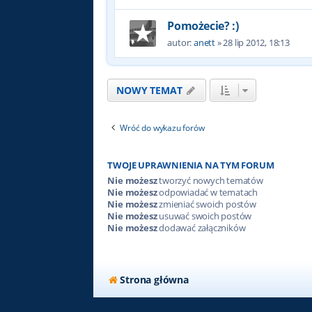
Pomożecie? :)
autor:
anett
»
28 lip 2012, 18:13
NOWY TEMAT
Wróć do wykazu forów
TWOJE UPRAWNIENIA NA TYM FORUM
Nie możesz
tworzyć nowych tematów
Nie możesz
odpowiadać w tematach
Nie możesz
zmieniać swoich postów
Nie możesz
usuwać swoich postów
Nie możesz
dodawać załączników
Strona główna