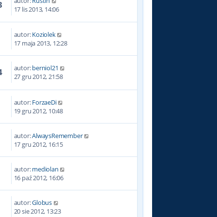
autor:
Rustin
3
17 lis 2013, 14:06
autor:
Koziolek
0
17 maja 2013, 12:28
autor:
berniol21
4
27 gru 2012, 21:58
autor:
ForzaeDi
9
19 gru 2012, 10:48
autor:
AlwaysRemember
0
17 gru 2012, 16:15
autor:
mediolan
1
16 paź 2012, 16:06
autor:
Globus
1
20 sie 2012, 13:23