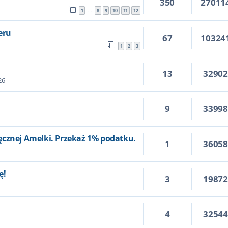
350
27011
1
8
9
10
11
12
…
eru
67
10324
1
2
3
13
3290
26
9
3399
ęcznej Amelki. Przekaż 1% podatku.
1
3605
ę!
3
1987
4
3254