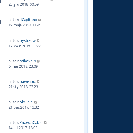
4
23 gru 2018, 00:59
autor:
IlCapitano
1
19 maja 2018, 11:45
autor:
bystrzow
2
17 kwie 2018, 11:22
autor:
mika5221
8
6 mar 2018, 23:09
autor:
pawikibic
8
21 sty 2018, 23:23
autor:
olo2225
2
21 paź 2017, 13:32
autor:
ZnawcaCalcio
4
14 lut 2017, 18:03