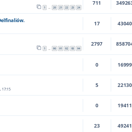
711
34926
1
20
21
22
23
24
…
elfinaliów.
17
4304
5
2797
85870
1
90
91
92
93
94
…
0
1699
5
2213
, 17:15
0
1941
23
4924