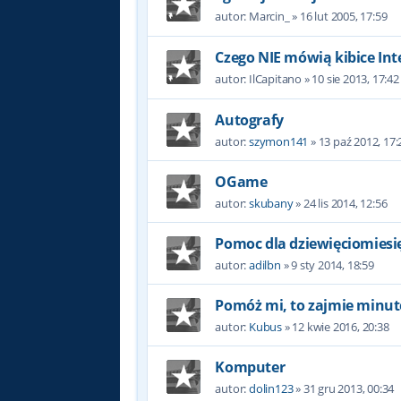
autor:
Marcin_
»
16 lut 2005, 17:59
Czego NIE mówią kibice Int
autor:
IlCapitano
»
10 sie 2013, 17:42
Autografy
autor:
szymon141
»
13 paź 2012, 17:
OGame
autor:
skubany
»
24 lis 2014, 12:56
Pomoc dla dziewięciomiesi
autor:
adilbn
»
9 sty 2014, 18:59
Pomóż mi, to zajmie minut
autor:
Kubus
»
12 kwie 2016, 20:38
Komputer
autor:
dolin123
»
31 gru 2013, 00:34