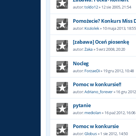
autor:
toldo12
»
12 sie 2005, 21:54
Pomożecie? Konkurs Miss D
autor:
Koziolek
»
10 maja 2013, 18:5
[zabawa] Oceń piosenkę
autor:
Żaka
»
5 wrz 2008, 20:20
Nocleg
autor:
ForzaeDi
»
19 gru 2012, 10:48
Pomoc w konkursie!!
autor:
Adriano_forever
»
16 gru 2012
pytanie
autor:
mediolan
»
16 paź 2012, 16:06
Pomoc w konkursie
autor:
Globus
»
1 sie 2012, 14:50