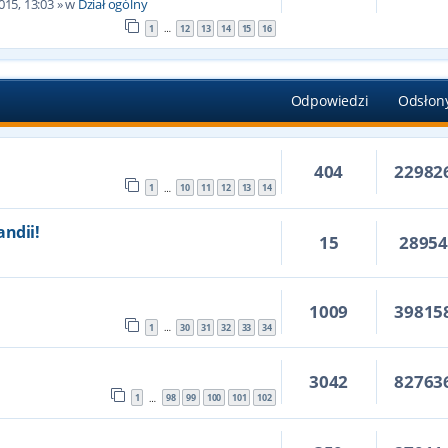
015, 13:03
» w
Dział ogólny
1
12
13
14
15
16
…
Odpowiedzi
Odsłon
404
22982
1
10
11
12
13
14
…
andii!
15
2895
5
1009
39815
1
30
31
32
33
34
…
3042
82763
1
98
99
100
101
102
…