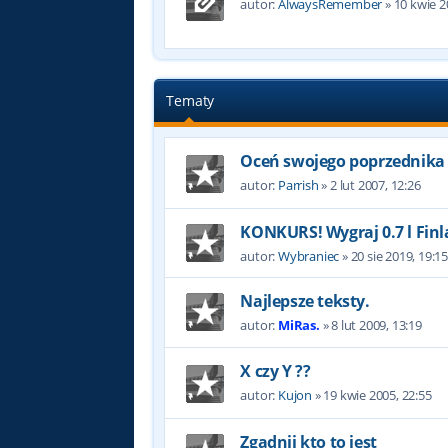
autor:
AlwaysRemember
»
10 kwie 2
Tematy
Oceń swojego poprzednika
autor:
Parrish
»
2 lut 2007, 12:26
KONKURS! Wygraj 0.7 l Finl
autor:
Wybraniec
»
20 sie 2019, 19:1
Najlepsze teksty.
autor:
MiRas.
»
8 lut 2009, 13:19
X czy Y ??
autor:
Kujon
»
19 kwie 2005, 22:55
Zgadnij kto to jest