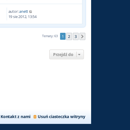
autor:
anett
2
19 sie 2012, 13:54
2
3
Tematy: 63
1
Następna
Przejdź do
Kontakt z nami
Usuń ciasteczka witryny