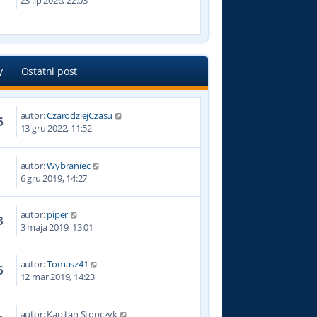
23 lip 2026, 22:03
y
Ostatni post
autor:
CzarodziejCzasu
6
13 gru 2022, 11:52
autor:
Wybraniec
4
6 gru 2019, 14:27
autor:
piper
8
3 maja 2019, 13:01
autor:
Tomasz41
6
12 mar 2019, 14:23
autor:
Kapitan Stopczyk