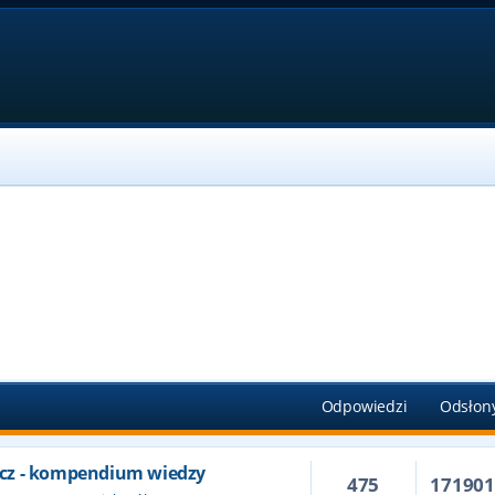
Odpowiedzi
Odsłon
cz - kompendium wiedzy
475
17190