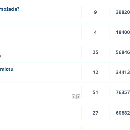
możecie?
9
3982
4
1840
25
5684
8
dmiotu
12
3441
51
7635
1
2
27
6088