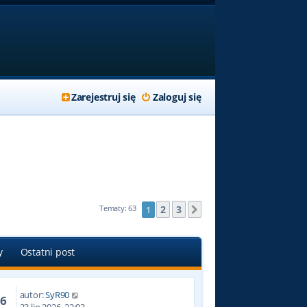
Zarejestruj się
Zaloguj się
2
3
Tematy: 63
1
Następna
y
Ostatni post
autor:
SyR90
16