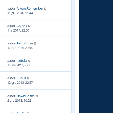
autor:
AlwaysRemember
0
11 gru 2016, 11:44
autor:
Gajdzik
0
1 lis 2014, 22:50
autor:
TestoForza
6
17 cze 2014, 20:46
autor:
Jedrula
3
14 sty 2014, 22:43
autor:
Kubus
7
12 gru 2013, 22:57
autor:
DawidSosna
2
2 gru 2013, 10:52