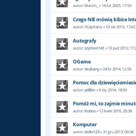
autor:
Marcin_
»
16 lut 2005, 17:59
Czego NIE mówią kibice Int
autor:
IlCapitano
»
10 sie 2013, 17:42
Autografy
autor:
szymon141
»
13 paź 2012, 17:
OGame
autor:
skubany
»
24 lis 2014, 12:56
Pomoc dla dziewięciomiesi
autor:
adilbn
»
9 sty 2014, 18:59
Pomóż mi, to zajmie minut
autor:
Kubus
»
12 kwie 2016, 20:38
Komputer
autor:
dolin123
»
31 gru 2013, 00:34