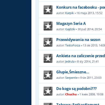
Konkurs na facebooku - po
autor:
Karpik
»
16 maja 2013, 15:52
Magazyn Seria A
autor:
Gajdzik
»
30 paź 2014, 20:54
Przewidywania na sezon
autor:
TestoForza
»
13 sie 2013, 14:0
Ankieta na zaliczenie prze
autor:
Jedrula
»
8 sty 2014, 21:41
Głupie,Śmieszne...
autor:
Serpente
»
9 sie 2011, 23:03
Do kogo są podobni???
autor:
Chuchu
»
1 kwie 2008, 19:08
Zabawa: Fotka+Koment