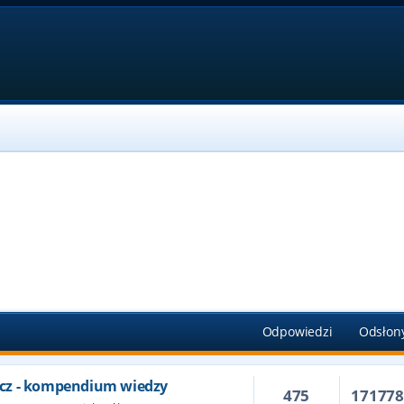
Odpowiedzi
Odsłon
cz - kompendium wiedzy
475
17177