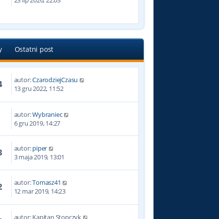
23 lip 2026, 22:03
y
Ostatni post
autor:
CzarodziejCzasu
4
13 gru 2022, 11:52
autor:
Wybraniec
2
6 gru 2019, 14:27
autor:
piper
3
3 maja 2019, 13:01
autor:
Tomasz41
2
12 mar 2019, 14:23
autor:
Kapitan Stopczyk