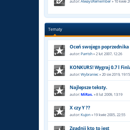
autor:
AlwaysRemember
»
10 kwie 2
Tematy
Oceń swojego poprzednika
autor:
Parrish
»
2 lut 2007, 12:26
KONKURS! Wygraj 0.7 l Finl
autor:
Wybraniec
»
20 sie 2019, 19:1
Najlepsze teksty.
autor:
MiRas.
»
8 lut 2009, 13:19
X czy Y ??
autor:
Kujon
»
19 kwie 2005, 22:55
Zgadnij kto to jest