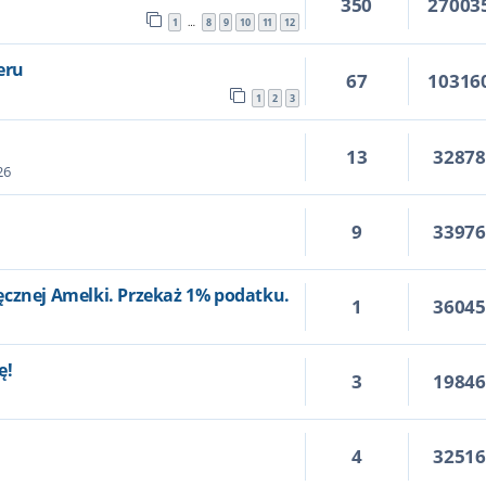
350
27003
1
8
9
10
11
12
…
eru
67
10316
1
2
3
13
3287
26
9
3397
ęcznej Amelki. Przekaż 1% podatku.
1
3604
ę!
3
1984
4
3251