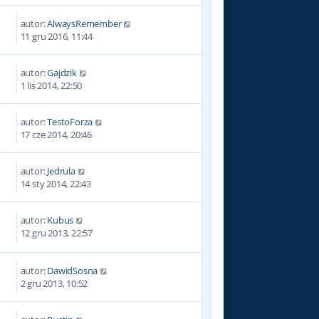
autor:
AlwaysRemember
4
11 gru 2016, 11:44
autor:
Gajdzik
3
1 lis 2014, 22:50
autor:
TestoForza
6
17 cze 2014, 20:46
autor:
Jedrula
3
14 sty 2014, 22:43
autor:
Kubus
6
12 gru 2013, 22:57
autor:
DawidSosna
4
2 gru 2013, 10:52