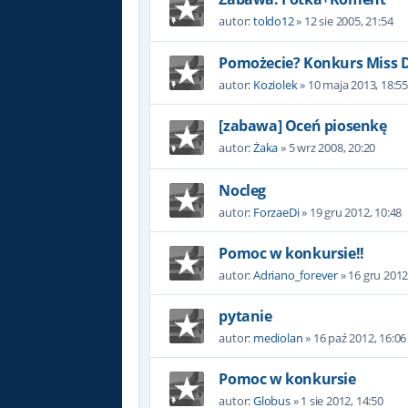
autor:
toldo12
»
12 sie 2005, 21:54
Pomożecie? Konkurs Miss D
autor:
Koziolek
»
10 maja 2013, 18:5
[zabawa] Oceń piosenkę
autor:
Żaka
»
5 wrz 2008, 20:20
Nocleg
autor:
ForzaeDi
»
19 gru 2012, 10:48
Pomoc w konkursie!!
autor:
Adriano_forever
»
16 gru 2012
pytanie
autor:
mediolan
»
16 paź 2012, 16:06
Pomoc w konkursie
autor:
Globus
»
1 sie 2012, 14:50