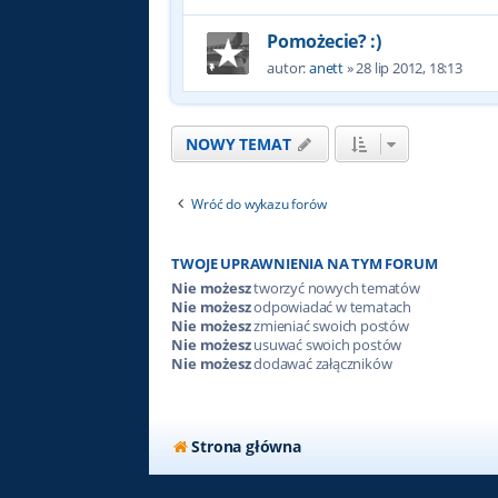
Pomożecie? :)
autor:
anett
»
28 lip 2012, 18:13
NOWY TEMAT
Wróć do wykazu forów
TWOJE UPRAWNIENIA NA TYM FORUM
Nie możesz
tworzyć nowych tematów
Nie możesz
odpowiadać w tematach
Nie możesz
zmieniać swoich postów
Nie możesz
usuwać swoich postów
Nie możesz
dodawać załączników
Strona główna