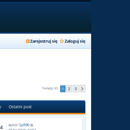
Zarejestruj się
Zaloguj się
2
3
Tematy: 63
1
Następna
y
Ostatni post
autor:
SyR90
84