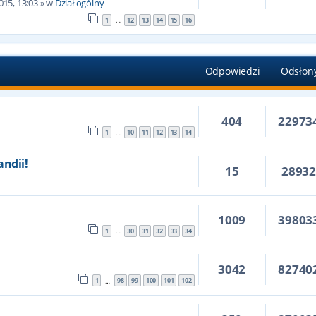
015, 13:03
» w
Dział ogólny
1
12
13
14
15
16
…
Odpowiedzi
Odsłon
404
22973
1
10
11
12
13
14
…
andii!
15
2893
5
1009
39803
1
30
31
32
33
34
…
3042
82740
1
98
99
100
101
102
…