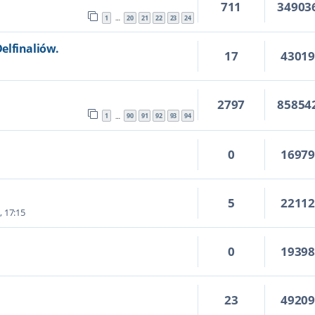
711
34903
1
20
21
22
23
24
…
elfinaliów.
17
4301
5
2797
85854
1
90
91
92
93
94
…
0
1697
5
2211
, 17:15
0
1939
23
4920