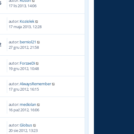
autor:
Rustin
6
17 lis 2013, 14:06
autor:
Koziolek
9
17 maja 2013, 12:28
autor:
berniol21
2
27 gru 2012, 21:58
autor:
ForzaeDi
9
19 gru 2012, 10:48
autor:
AlwaysRemember
2
17 gru 2012, 16:15
autor:
mediolan
8
16 paź 2012, 16:06
autor:
Globus
9
20 sie 2012, 13:23