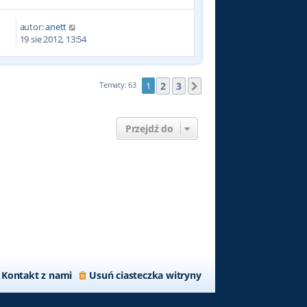
autor:
anett
4
19 sie 2012, 13:54
2
3
Tematy: 63
1
Następna
Przejdź do
Kontakt z nami
Usuń ciasteczka witryny