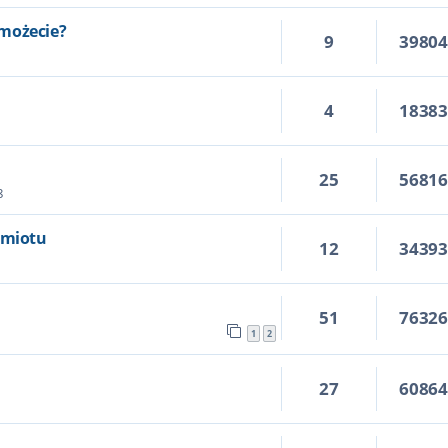
możecie?
9
3980
4
1838
25
5681
8
dmiotu
12
3439
51
7632
1
2
27
6086