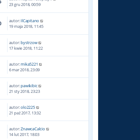
5
23 gru 2018, 00:59
autor:
IlCapitano
0
19 maja 2018, 11:45
autor:
bystrzow
8
17 kwie 2018, 11:22
autor:
mika5221
6
6 mar 2018, 23:09
autor:
pawikibic
5
21 sty 2018, 23:23
autor:
olo2225
6
21 paź 2017, 13:32
autor:
ZnawcaCalcio
6
14 lut 2017, 18:03