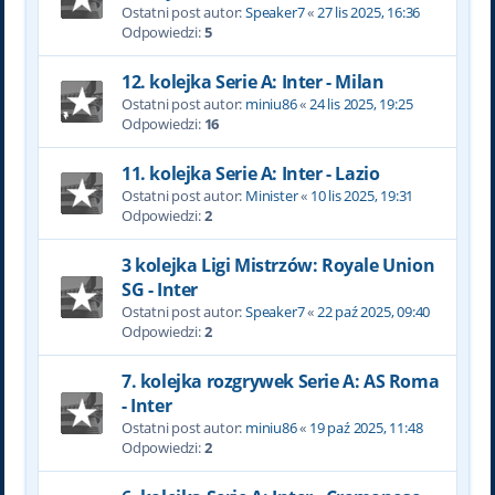
Ostatni post autor:
Speaker7
«
27 lis 2025, 16:36
Odpowiedzi:
5
12. kolejka Serie A: Inter - Milan
Ostatni post autor:
miniu86
«
24 lis 2025, 19:25
Odpowiedzi:
16
11. kolejka Serie A: Inter - Lazio
Ostatni post autor:
Minister
«
10 lis 2025, 19:31
Odpowiedzi:
2
3 kolejka Ligi Mistrzów: Royale Union
SG - Inter
Ostatni post autor:
Speaker7
«
22 paź 2025, 09:40
Odpowiedzi:
2
7. kolejka rozgrywek Serie A: AS Roma
- Inter
Ostatni post autor:
miniu86
«
19 paź 2025, 11:48
Odpowiedzi:
2