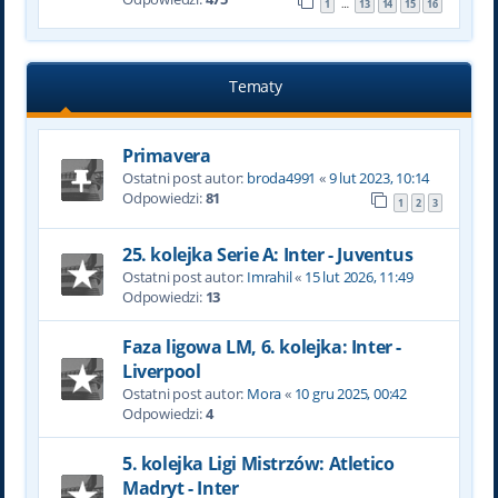
1
13
14
15
16
…
Tematy
Primavera
Ostatni post autor:
broda4991
«
9 lut 2023, 10:14
Odpowiedzi:
81
1
2
3
25. kolejka Serie A: Inter - Juventus
Ostatni post autor:
Imrahil
«
15 lut 2026, 11:49
Odpowiedzi:
13
Faza ligowa LM, 6. kolejka: Inter -
Liverpool
Ostatni post autor:
Mora
«
10 gru 2025, 00:42
Odpowiedzi:
4
5. kolejka Ligi Mistrzów: Atletico
Madryt - Inter