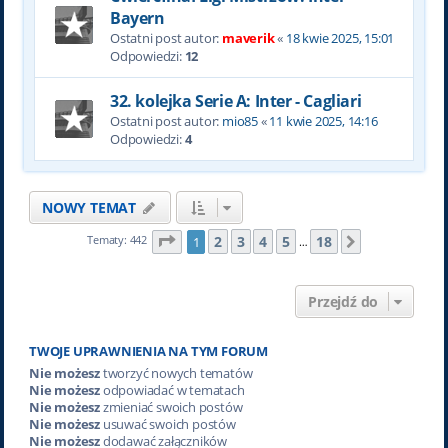
Bayern
Ostatni post autor:
maverik
«
18 kwie 2025, 15:01
Odpowiedzi:
12
32. kolejka Serie A: Inter - Cagliari
Ostatni post autor:
mio85
«
11 kwie 2025, 14:16
Odpowiedzi:
4
NOWY TEMAT
Strona
1
z
18
2
3
4
5
18
Tematy: 442
1
Następna
…
Przejdź do
TWOJE UPRAWNIENIA NA TYM FORUM
Nie możesz
tworzyć nowych tematów
Nie możesz
odpowiadać w tematach
Nie możesz
zmieniać swoich postów
Nie możesz
usuwać swoich postów
Nie możesz
dodawać załączników