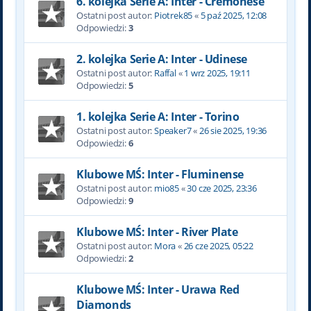
6. kolejka Serie A: Inter - Cremonese
Ostatni post autor:
Piotrek85
«
5 paź 2025, 12:08
Odpowiedzi:
3
2. kolejka Serie A: Inter - Udinese
Ostatni post autor:
Raffal
«
1 wrz 2025, 19:11
Odpowiedzi:
5
1. kolejka Serie A: Inter - Torino
Ostatni post autor:
Speaker7
«
26 sie 2025, 19:36
Odpowiedzi:
6
Klubowe MŚ: Inter - Fluminense
Ostatni post autor:
mio85
«
30 cze 2025, 23:36
Odpowiedzi:
9
Klubowe MŚ: Inter - River Plate
Ostatni post autor:
Mora
«
26 cze 2025, 05:22
Odpowiedzi:
2
Klubowe MŚ: Inter - Urawa Red
Diamonds