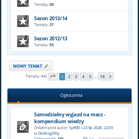
Tematy:
50
Sezon 2013/14
Tematy:
37
Sezon 2012/13
Tematy:
55
NOWY TEMAT
Tematy: 442
Strona
1
z
18
2
3
4
5
18
1
…
Następna
Ogłoszenia
Samodzielny wyjazd na mecz -
kompendium wiedzy
Ostatni post autor:
SyR90
«
23 lip 2026, 22:03
w
Dział ogólny
Odpowiedzi:
475