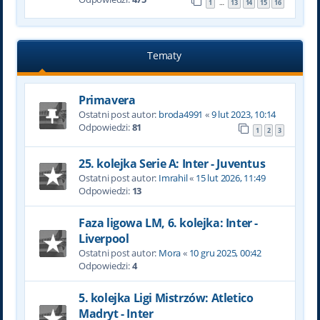
1
13
14
15
16
…
Tematy
Primavera
Ostatni post autor:
broda4991
«
9 lut 2023, 10:14
Odpowiedzi:
81
1
2
3
25. kolejka Serie A: Inter - Juventus
Ostatni post autor:
Imrahil
«
15 lut 2026, 11:49
Odpowiedzi:
13
Faza ligowa LM, 6. kolejka: Inter -
Liverpool
Ostatni post autor:
Mora
«
10 gru 2025, 00:42
Odpowiedzi:
4
5. kolejka Ligi Mistrzów: Atletico
Madryt - Inter