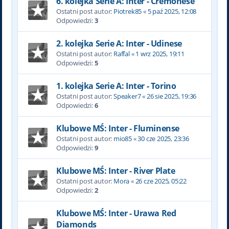
6. kolejka Serie A: Inter - Cremonese
Ostatni post autor:
Piotrek85
«
5 paź 2025, 12:08
Odpowiedzi:
3
2. kolejka Serie A: Inter - Udinese
Ostatni post autor:
Raffal
«
1 wrz 2025, 19:11
Odpowiedzi:
5
1. kolejka Serie A: Inter - Torino
Ostatni post autor:
Speaker7
«
26 sie 2025, 19:36
Odpowiedzi:
6
Klubowe MŚ: Inter - Fluminense
Ostatni post autor:
mio85
«
30 cze 2025, 23:36
Odpowiedzi:
9
Klubowe MŚ: Inter - River Plate
Ostatni post autor:
Mora
«
26 cze 2025, 05:22
Odpowiedzi:
2
Klubowe MŚ: Inter - Urawa Red
Diamonds