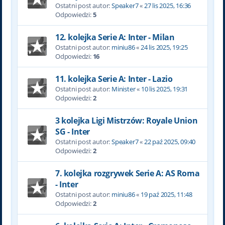
Ostatni post autor:
Speaker7
«
27 lis 2025, 16:36
Odpowiedzi:
5
12. kolejka Serie A: Inter - Milan
Ostatni post autor:
miniu86
«
24 lis 2025, 19:25
Odpowiedzi:
16
11. kolejka Serie A: Inter - Lazio
Ostatni post autor:
Minister
«
10 lis 2025, 19:31
Odpowiedzi:
2
3 kolejka Ligi Mistrzów: Royale Union
SG - Inter
Ostatni post autor:
Speaker7
«
22 paź 2025, 09:40
Odpowiedzi:
2
7. kolejka rozgrywek Serie A: AS Roma
- Inter
Ostatni post autor:
miniu86
«
19 paź 2025, 11:48
Odpowiedzi:
2