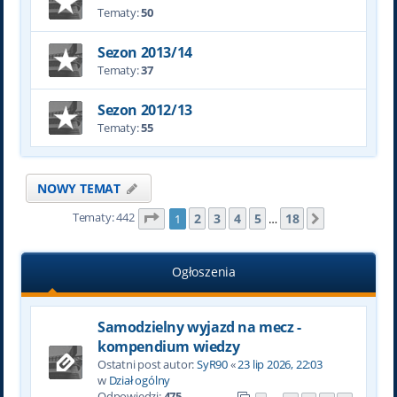
Tematy:
50
Sezon 2013/14
Tematy:
37
Sezon 2012/13
Tematy:
55
NOWY TEMAT
Tematy: 442
Strona
1
z
18
2
3
4
5
18
1
…
Następna
Ogłoszenia
Samodzielny wyjazd na mecz -
kompendium wiedzy
Ostatni post autor:
SyR90
«
23 lip 2026, 22:03
w
Dział ogólny
Odpowiedzi:
475