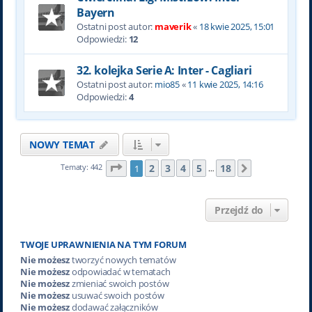
Bayern
Ostatni post autor:
maverik
«
18 kwie 2025, 15:01
Odpowiedzi:
12
32. kolejka Serie A: Inter - Cagliari
Ostatni post autor:
mio85
«
11 kwie 2025, 14:16
Odpowiedzi:
4
NOWY TEMAT
Strona
1
z
18
2
3
4
5
18
Tematy: 442
1
Następna
…
Przejdź do
TWOJE UPRAWNIENIA NA TYM FORUM
Nie możesz
tworzyć nowych tematów
Nie możesz
odpowiadać w tematach
Nie możesz
zmieniać swoich postów
Nie możesz
usuwać swoich postów
Nie możesz
dodawać załączników