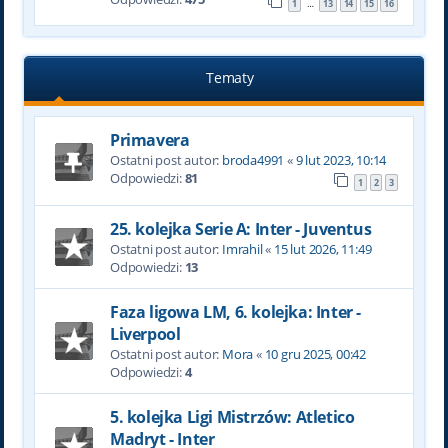
1
13
14
15
16
…
Tematy
Primavera
Ostatni post autor:
broda4991
«
9 lut 2023, 10:14
Odpowiedzi:
81
1
2
3
25. kolejka Serie A: Inter - Juventus
Ostatni post autor:
Imrahil
«
15 lut 2026, 11:49
Odpowiedzi:
13
Faza ligowa LM, 6. kolejka: Inter -
Liverpool
Ostatni post autor:
Mora
«
10 gru 2025, 00:42
Odpowiedzi:
4
5. kolejka Ligi Mistrzów: Atletico
Madryt - Inter