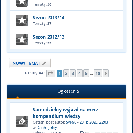
Tematy:
50
Sezon 2013/14
Tematy:
37
Sezon 2012/13
Tematy:
55
NOWY TEMAT
Tematy: 442
Strona
1
z
18
2
3
4
5
18
1
…
Następna
Ogłoszenia
Samodzielny wyjazd na mecz -
kompendium wiedzy
Ostatni post autor:
SyR90
«
23 lip 2026, 22:03
w
Dział ogólny
Odpowiedzi:
475