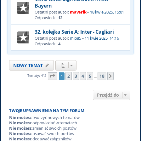
Bayern
Ostatni post autor:
maverik
«
18 kwie 2025, 15:01
Odpowiedzi:
12
32. kolejka Serie A: Inter - Cagliari
Ostatni post autor:
mio85
«
11 kwie 2025, 14:16
Odpowiedzi:
4
NOWY TEMAT
Strona
1
z
18
2
3
4
5
18
Tematy: 442
1
Następna
…
Przejdź do
TWOJE UPRAWNIENIA NA TYM FORUM
Nie możesz
tworzyć nowych tematów
Nie możesz
odpowiadać w tematach
Nie możesz
zmieniać swoich postów
Nie możesz
usuwać swoich postów
Nie możesz
dodawać załączników