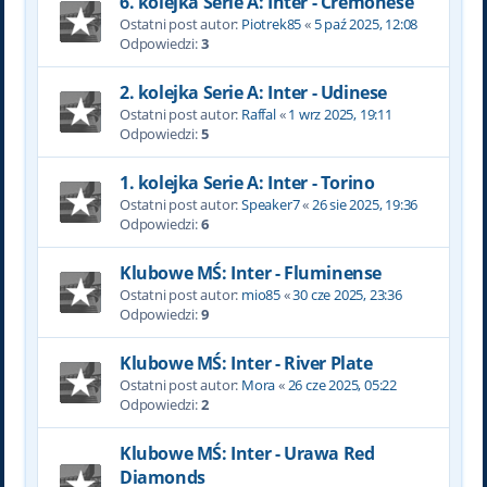
6. kolejka Serie A: Inter - Cremonese
Ostatni post autor:
Piotrek85
«
5 paź 2025, 12:08
Odpowiedzi:
3
2. kolejka Serie A: Inter - Udinese
Ostatni post autor:
Raffal
«
1 wrz 2025, 19:11
Odpowiedzi:
5
1. kolejka Serie A: Inter - Torino
Ostatni post autor:
Speaker7
«
26 sie 2025, 19:36
Odpowiedzi:
6
Klubowe MŚ: Inter - Fluminense
Ostatni post autor:
mio85
«
30 cze 2025, 23:36
Odpowiedzi:
9
Klubowe MŚ: Inter - River Plate
Ostatni post autor:
Mora
«
26 cze 2025, 05:22
Odpowiedzi:
2
Klubowe MŚ: Inter - Urawa Red
Diamonds