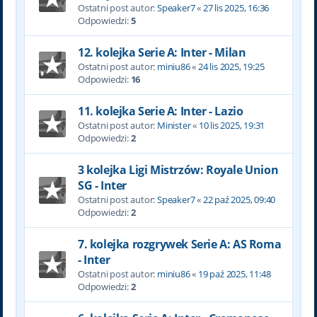
Ostatni post autor:
Speaker7
«
27 lis 2025, 16:36
Odpowiedzi:
5
12. kolejka Serie A: Inter - Milan
Ostatni post autor:
miniu86
«
24 lis 2025, 19:25
Odpowiedzi:
16
11. kolejka Serie A: Inter - Lazio
Ostatni post autor:
Minister
«
10 lis 2025, 19:31
Odpowiedzi:
2
3 kolejka Ligi Mistrzów: Royale Union
SG - Inter
Ostatni post autor:
Speaker7
«
22 paź 2025, 09:40
Odpowiedzi:
2
7. kolejka rozgrywek Serie A: AS Roma
- Inter
Ostatni post autor:
miniu86
«
19 paź 2025, 11:48
Odpowiedzi:
2