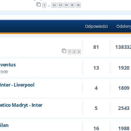
1
12
13
14
15
16
…
Odpowiedzi
Odsłon
81
13833
1
2
3
Juventus
13
1920
19:09
Inter - Liverpool
4
1809
letico Madryt - Inter
5
2543
Milan
16
1988