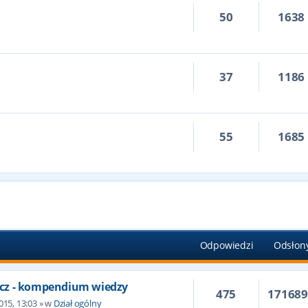
50
1638
37
1186
55
1685
Odpowiedzi
Odsłon
cz - kompendium wiedzy
475
17168
015, 13:03
» w
Dział ogólny