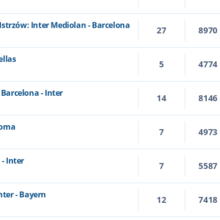
strzów: Inter Mediolan - Barcelona
27
8970
ellas
5
4774
 Barcelona - Inter
14
8146
 Roma
7
4973
- Inter
7
5587
nter - Bayern
12
7418