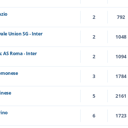
azio
2
792
ale Union SG - Inter
2
1048
A: AS Roma - Inter
2
1094
Cremonese
3
1784
dinese
5
2161
rino
6
1723