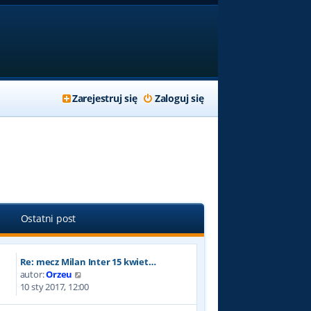
Zarejestruj się
Zaloguj się
Ostatni post
Re: mecz Milan Inter 15 kwiet…
W
autor:
Orzeu
y
10 sty 2017, 12:00
ś