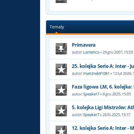
Tematy
Primavera
autor:
Lamatico
»
29 gru 2007, 15:53
25. kolejka Serie A: Inter - 
autor:
marcinek91081
»
12 lut 2026, 
Faza ligowa LM, 6. kolejka: 
autor:
Speaker7
»
8 gru 2025, 15:05
5. kolejka Ligi Mistrzów: At
autor:
Speaker7
»
26 lis 2025, 15:17
12. kolejka Serie A: Inter - 