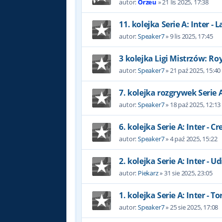
autor:
Orzeu
»
21 lis 2025, 17:38
11. kolejka Serie A: Inter - L
autor:
Speaker7
»
9 lis 2025, 17:45
3 kolejka Ligi Mistrzów: Roy
autor:
Speaker7
»
21 paź 2025, 15:40
7. kolejka rozgrywek Serie 
autor:
Speaker7
»
18 paź 2025, 12:13
6. kolejka Serie A: Inter - 
autor:
Speaker7
»
4 paź 2025, 15:22
2. kolejka Serie A: Inter - U
autor:
Piekarz
»
31 sie 2025, 23:05
1. kolejka Serie A: Inter - To
autor:
Speaker7
»
25 sie 2025, 17:08