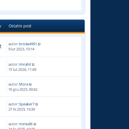
s
s
z
t
y
p
o
y
Ostatni post
s
t
autor:
broda4991
2
9 lut 2023, 10:14
autor:
Imrahil
15 lut 2026, 11:49
autor:
Mora
10 gru 2025, 00:42
autor:
Speaker7
27 lis 2025, 16:36
autor:
miniu86
24 lis 2025, 19:25