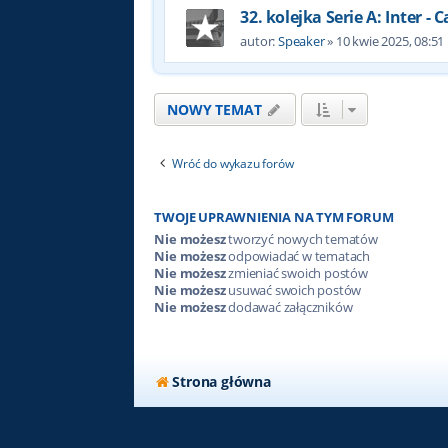
32. kolejka Serie A: Inter - C
autor:
Speaker
»
10 kwie 2025, 08:51
NOWY TEMAT
Wróć do wykazu forów
TWOJE UPRAWNIENIA NA TYM FORUM
Nie możesz
tworzyć nowych tematów
Nie możesz
odpowiadać w tematach
Nie możesz
zmieniać swoich postów
Nie możesz
usuwać swoich postów
Nie możesz
dodawać załączników
Strona główna