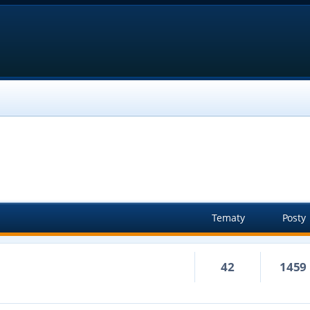
Tematy
Posty
42
1459