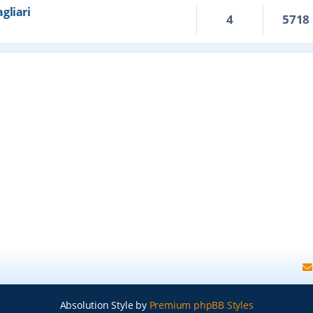
agliari
4
5718
Absolution Style by
Premium phpBB Styles