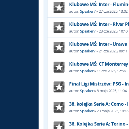
Klubowe MŚ: Inter - Flumi
autor:
Speaker7
»
27 cze 2025, 13:02
Klubowe MŚ: Inter - River P
autor:
Speaker7
»
23 cze 2025, 10:10
Klubowe MŚ: Inter - Uraw
autor:
Speaker7
»
21 cze 2025, 09:11
Klubowe MŚ: CF Monterrey -
autor:
Speaker
»
11 cze 2025, 12:56
Finał Ligi Mistrzów: PSG - I
autor:
Speaker
»
8 maja 2025, 11:04
38. kolejka Serie A: Como - I
autor:
Speaker
»
23 maja 2025, 18:16
36. Kolejka Serie A: Torino -