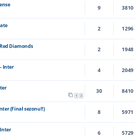
nense
9
3810
late
2
1296
a Red Diamonds
2
1948
 Inter
4
2049
nter
30
8410
1
2
nter (Finał sezonu!!)
8
5971
 Inter
6
5729