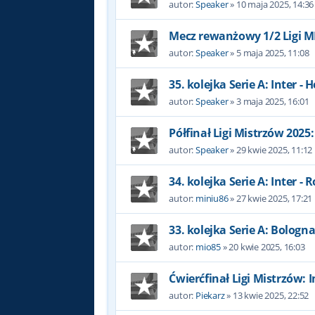
autor:
Speaker
»
10 maja 2025, 14:36
Mecz rewanżowy 1/2 Ligi MI
autor:
Speaker
»
5 maja 2025, 11:08
35. kolejka Serie A: Inter - H
autor:
Speaker
»
3 maja 2025, 16:01
Półfinał Ligi Mistrzów 2025:
autor:
Speaker
»
29 kwie 2025, 11:12
34. kolejka Serie A: Inter -
autor:
miniu86
»
27 kwie 2025, 17:21
33. kolejka Serie A: Bologna 
autor:
mio85
»
20 kwie 2025, 16:03
Ćwierćfinał Ligi Mistrzów: I
autor:
Piekarz
»
13 kwie 2025, 22:52