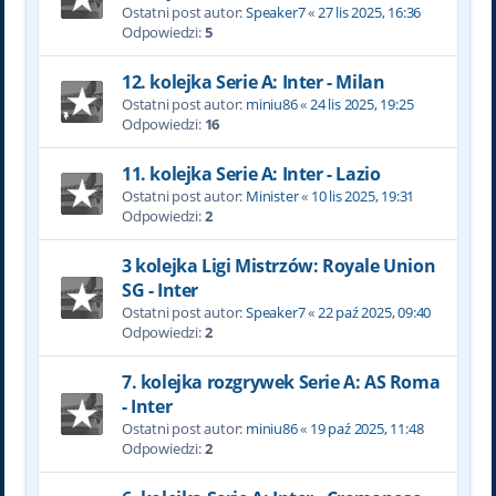
Ostatni post autor:
Speaker7
«
27 lis 2025, 16:36
Odpowiedzi:
5
12. kolejka Serie A: Inter - Milan
Ostatni post autor:
miniu86
«
24 lis 2025, 19:25
Odpowiedzi:
16
11. kolejka Serie A: Inter - Lazio
Ostatni post autor:
Minister
«
10 lis 2025, 19:31
Odpowiedzi:
2
3 kolejka Ligi Mistrzów: Royale Union
SG - Inter
Ostatni post autor:
Speaker7
«
22 paź 2025, 09:40
Odpowiedzi:
2
7. kolejka rozgrywek Serie A: AS Roma
- Inter
Ostatni post autor:
miniu86
«
19 paź 2025, 11:48
Odpowiedzi:
2