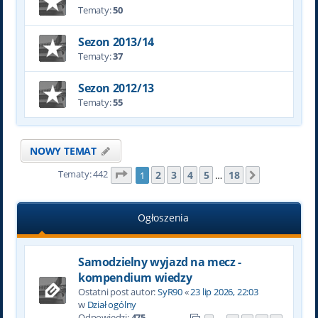
Tematy:
50
Sezon 2013/14
Tematy:
37
Sezon 2012/13
Tematy:
55
NOWY TEMAT
Tematy: 442
Strona
1
z
18
2
3
4
5
18
1
…
Następna
Ogłoszenia
Samodzielny wyjazd na mecz -
kompendium wiedzy
Ostatni post autor:
SyR90
«
23 lip 2026, 22:03
w
Dział ogólny
Odpowiedzi:
475