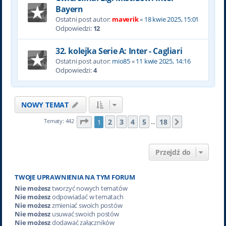
Bayern
Ostatni post autor:
maverik
«
18 kwie 2025, 15:01
Odpowiedzi:
12
32. kolejka Serie A: Inter - Cagliari
Ostatni post autor:
mio85
«
11 kwie 2025, 14:16
Odpowiedzi:
4
NOWY TEMAT
Strona
1
z
18
2
3
4
5
18
Tematy: 442
1
Następna
…
Przejdź do
TWOJE UPRAWNIENIA NA TYM FORUM
Nie możesz
tworzyć nowych tematów
Nie możesz
odpowiadać w tematach
Nie możesz
zmieniać swoich postów
Nie możesz
usuwać swoich postów
Nie możesz
dodawać załączników