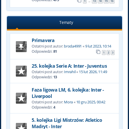
1
13
14
15
16
…
Tematy
Primavera
Ostatni post autor:
broda4991
«
9 lut 2023, 10:14
Odpowiedzi:
81
1
2
3
25. kolejka Serie A: Inter - Juventus
Ostatni post autor:
Imrahil
«
15 lut 2026, 11:49
Odpowiedzi:
13
Faza ligowa LM, 6. kolejka: Inter -
Liverpool
Ostatni post autor:
Mora
«
10 gru 2025, 00:42
Odpowiedzi:
4
5. kolejka Ligi Mistrzów: Atletico
Madryt - Inter