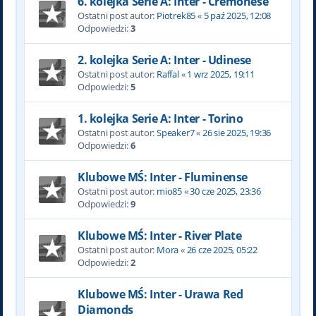
6. kolejka Serie A: Inter - Cremonese
Ostatni post autor:
Piotrek85
«
5 paź 2025, 12:08
Odpowiedzi:
3
2. kolejka Serie A: Inter - Udinese
Ostatni post autor:
Raffal
«
1 wrz 2025, 19:11
Odpowiedzi:
5
1. kolejka Serie A: Inter - Torino
Ostatni post autor:
Speaker7
«
26 sie 2025, 19:36
Odpowiedzi:
6
Klubowe MŚ: Inter - Fluminense
Ostatni post autor:
mio85
«
30 cze 2025, 23:36
Odpowiedzi:
9
Klubowe MŚ: Inter - River Plate
Ostatni post autor:
Mora
«
26 cze 2025, 05:22
Odpowiedzi:
2
Klubowe MŚ: Inter - Urawa Red
Diamonds