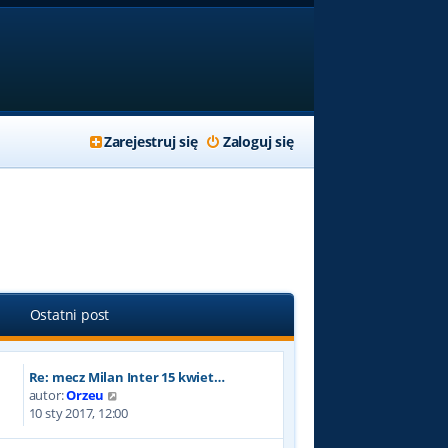
Zarejestruj się
Zaloguj się
Ostatni post
Re: mecz Milan Inter 15 kwiet…
W
autor:
Orzeu
y
10 sty 2017, 12:00
ś