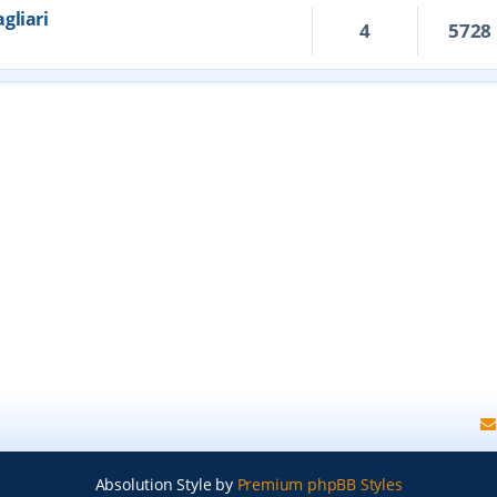
agliari
4
5728
Absolution Style by
Premium phpBB Styles