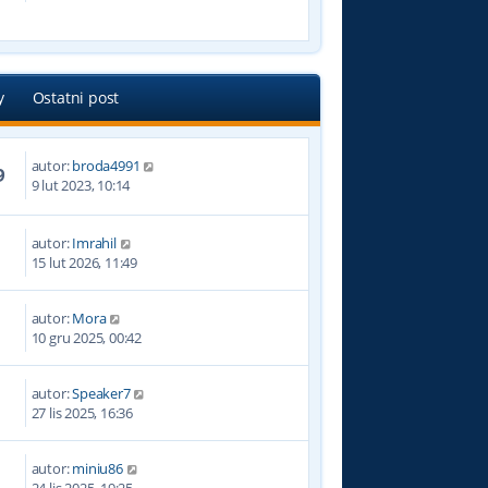
s
s
z
t
y
p
o
y
Ostatni post
s
t
autor:
broda4991
9
9 lut 2023, 10:14
autor:
Imrahil
15 lut 2026, 11:49
autor:
Mora
10 gru 2025, 00:42
autor:
Speaker7
27 lis 2025, 16:36
autor:
miniu86
24 lis 2025, 19:25