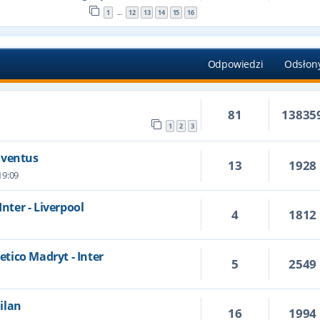
1
12
13
14
15
16
…
Odpowiedzi
Odsłon
81
13835
1
2
3
Juventus
13
1928
19:09
Inter - Liverpool
4
1812
letico Madryt - Inter
5
2549
Milan
16
1994