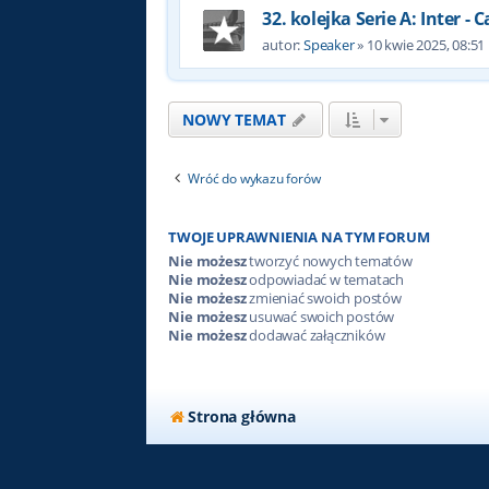
32. kolejka Serie A: Inter - C
autor:
Speaker
»
10 kwie 2025, 08:51
NOWY TEMAT
Wróć do wykazu forów
TWOJE UPRAWNIENIA NA TYM FORUM
Nie możesz
tworzyć nowych tematów
Nie możesz
odpowiadać w tematach
Nie możesz
zmieniać swoich postów
Nie możesz
usuwać swoich postów
Nie możesz
dodawać załączników
Strona główna