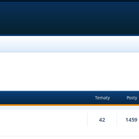
Tematy
Posty
42
1459