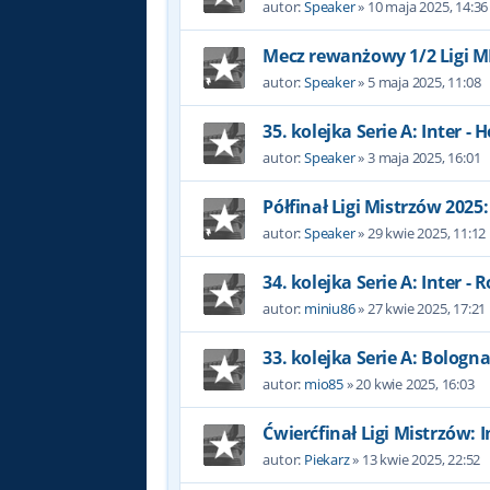
autor:
Speaker
»
10 maja 2025, 14:36
Mecz rewanżowy 1/2 Ligi MI
autor:
Speaker
»
5 maja 2025, 11:08
35. kolejka Serie A: Inter - H
autor:
Speaker
»
3 maja 2025, 16:01
Półfinał Ligi Mistrzów 2025:
autor:
Speaker
»
29 kwie 2025, 11:12
34. kolejka Serie A: Inter -
autor:
miniu86
»
27 kwie 2025, 17:21
33. kolejka Serie A: Bologna 
autor:
mio85
»
20 kwie 2025, 16:03
Ćwierćfinał Ligi Mistrzów: I
autor:
Piekarz
»
13 kwie 2025, 22:52