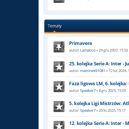
Tematy
Primavera
autor:
Lamatico
»
29 gru 2007, 15:53
25. kolejka Serie A: Inter - 
autor:
marcinek91081
»
12 lut 2026, 
Faza ligowa LM, 6. kolejka: 
autor:
Speaker7
»
8 gru 2025, 15:05
5. kolejka Ligi Mistrzów: At
autor:
Speaker7
»
26 lis 2025, 15:17
12. kolejka Serie A: Inter - 