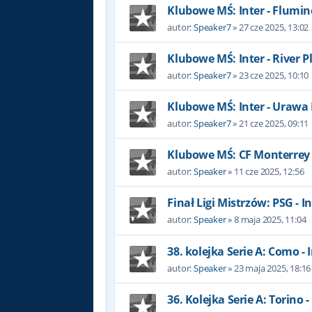
Klubowe MŚ: Inter - Flumi
autor:
Speaker7
»
27 cze 2025, 13:02
Klubowe MŚ: Inter - River P
autor:
Speaker7
»
23 cze 2025, 10:10
Klubowe MŚ: Inter - Uraw
autor:
Speaker7
»
21 cze 2025, 09:11
Klubowe MŚ: CF Monterrey -
autor:
Speaker
»
11 cze 2025, 12:56
Finał Ligi Mistrzów: PSG - I
autor:
Speaker
»
8 maja 2025, 11:04
38. kolejka Serie A: Como - I
autor:
Speaker
»
23 maja 2025, 18:16
36. Kolejka Serie A: Torino -