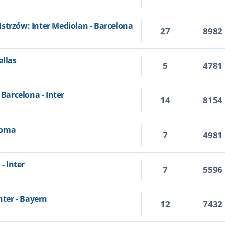
strzów: Inter Mediolan - Barcelona
27
8982
ellas
5
4781
 Barcelona - Inter
14
8154
 Roma
7
4981
- Inter
7
5596
nter - Bayern
12
7432