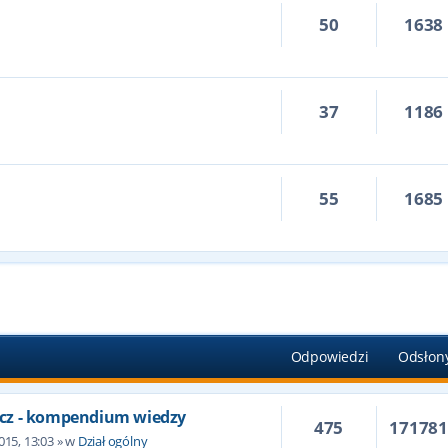
50
1638
37
1186
55
1685
Odpowiedzi
Odsłon
cz - kompendium wiedzy
475
17178
015, 13:03
» w
Dział ogólny