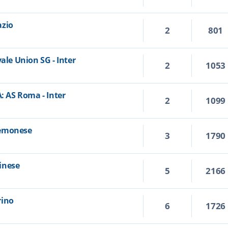
azio
2
801
ale Union SG - Inter
2
1053
A: AS Roma - Inter
2
1099
Cremonese
3
1790
dinese
5
2166
rino
6
1726