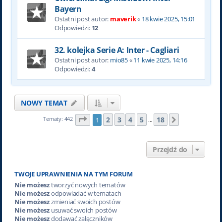
Bayern
Ostatni post autor:
maverik
«
18 kwie 2025, 15:01
Odpowiedzi:
12
32. kolejka Serie A: Inter - Cagliari
Ostatni post autor:
mio85
«
11 kwie 2025, 14:16
Odpowiedzi:
4
NOWY TEMAT
Strona
1
z
18
2
3
4
5
18
Tematy: 442
1
Następna
…
Przejdź do
TWOJE UPRAWNIENIA NA TYM FORUM
Nie możesz
tworzyć nowych tematów
Nie możesz
odpowiadać w tematach
Nie możesz
zmieniać swoich postów
Nie możesz
usuwać swoich postów
Nie możesz
dodawać załączników