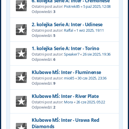
6. kolejka Serie A: Inter - Cremonese
Ostatni post autor:
Piotrek85
«
5 paź 2025, 12:08
Odpowiedzi:
3
2. kolejka Serie A: Inter - Udinese
Ostatni post autor:
Raffal
«
1 wrz 2025, 19:11
Odpowiedzi:
5
1. kolejka Serie A: Inter - Torino
Ostatni post autor:
Speaker7
«
26 sie 2025, 19:36
Odpowiedzi:
6
Klubowe MŚ: Inter - Fluminense
Ostatni post autor:
mio85
«
30 cze 2025, 23:36
Odpowiedzi:
9
Klubowe MŚ: Inter - River Plate
Ostatni post autor:
Mora
«
26 cze 2025, 05:22
Odpowiedzi:
2
Klubowe MŚ: Inter - Urawa Red
Diamonds