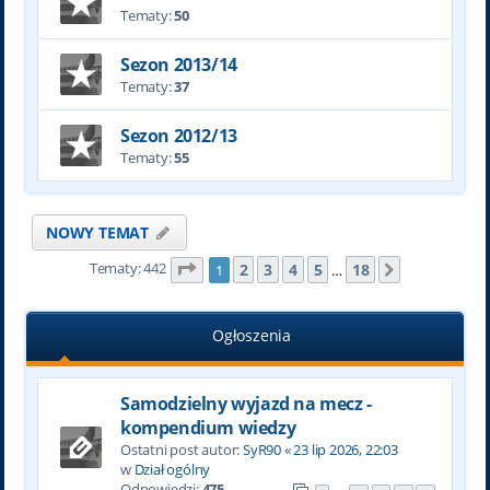
Tematy:
50
Sezon 2013/14
Tematy:
37
Sezon 2012/13
Tematy:
55
NOWY TEMAT
Tematy: 442
Strona
1
z
18
2
3
4
5
18
1
…
Następna
Ogłoszenia
Samodzielny wyjazd na mecz -
kompendium wiedzy
Ostatni post autor:
SyR90
«
23 lip 2026, 22:03
w
Dział ogólny
Odpowiedzi:
475