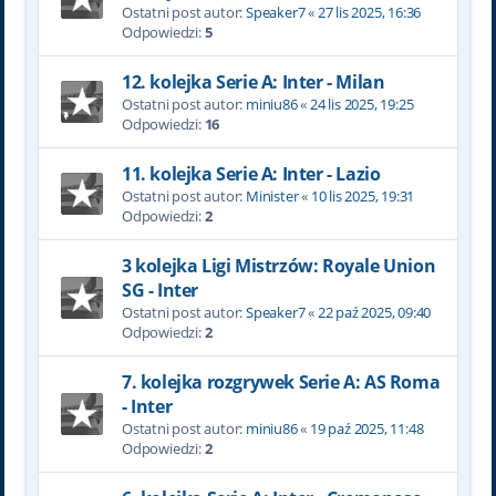
Ostatni post autor:
Speaker7
«
27 lis 2025, 16:36
Odpowiedzi:
5
12. kolejka Serie A: Inter - Milan
Ostatni post autor:
miniu86
«
24 lis 2025, 19:25
Odpowiedzi:
16
11. kolejka Serie A: Inter - Lazio
Ostatni post autor:
Minister
«
10 lis 2025, 19:31
Odpowiedzi:
2
3 kolejka Ligi Mistrzów: Royale Union
SG - Inter
Ostatni post autor:
Speaker7
«
22 paź 2025, 09:40
Odpowiedzi:
2
7. kolejka rozgrywek Serie A: AS Roma
- Inter
Ostatni post autor:
miniu86
«
19 paź 2025, 11:48
Odpowiedzi:
2