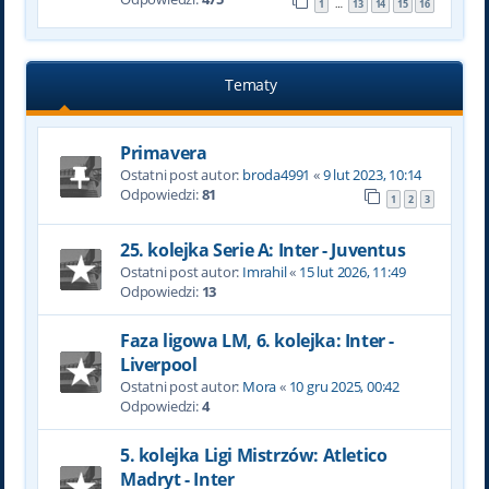
1
13
14
15
16
…
Tematy
Primavera
Ostatni post autor:
broda4991
«
9 lut 2023, 10:14
Odpowiedzi:
81
1
2
3
25. kolejka Serie A: Inter - Juventus
Ostatni post autor:
Imrahil
«
15 lut 2026, 11:49
Odpowiedzi:
13
Faza ligowa LM, 6. kolejka: Inter -
Liverpool
Ostatni post autor:
Mora
«
10 gru 2025, 00:42
Odpowiedzi:
4
5. kolejka Ligi Mistrzów: Atletico
Madryt - Inter