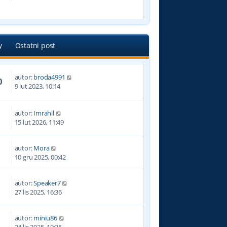
s
s
z
t
y
p
o
y
Ostatni post
s
t
autor:
broda4991
0
9 lut 2023, 10:14
autor:
Imrahil
15 lut 2026, 11:49
autor:
Mora
10 gru 2025, 00:42
autor:
Speaker7
27 lis 2025, 16:36
autor:
miniu86
24 lis 2025, 19:25