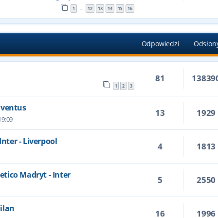
1
12
13
14
15
16
…
Odpowiedzi
Odsłon
81
13839
1
2
3
Juventus
13
1929
19:09
Inter - Liverpool
4
1813
letico Madryt - Inter
5
2550
Milan
16
1996