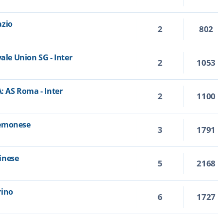
azio
2
802
ale Union SG - Inter
2
1053
A: AS Roma - Inter
2
1100
Cremonese
3
1791
dinese
5
2168
rino
6
1727