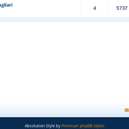
agliari
4
5737
Absolution Style by
Premium phpBB Styles