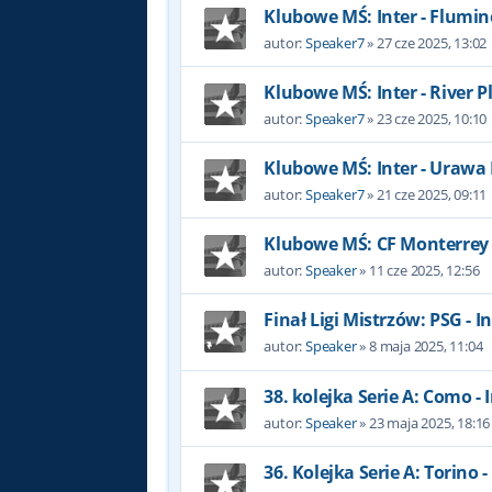
Klubowe MŚ: Inter - Flumi
autor:
Speaker7
»
27 cze 2025, 13:02
Klubowe MŚ: Inter - River P
autor:
Speaker7
»
23 cze 2025, 10:10
Klubowe MŚ: Inter - Uraw
autor:
Speaker7
»
21 cze 2025, 09:11
Klubowe MŚ: CF Monterrey -
autor:
Speaker
»
11 cze 2025, 12:56
Finał Ligi Mistrzów: PSG - I
autor:
Speaker
»
8 maja 2025, 11:04
38. kolejka Serie A: Como - I
autor:
Speaker
»
23 maja 2025, 18:16
36. Kolejka Serie A: Torino -