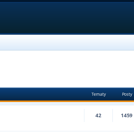
Tematy
Posty
42
1459