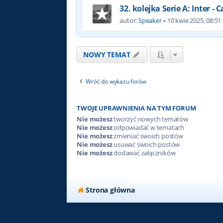
32. kolejka Serie A: Inter - C
autor:
Speaker
»
10 kwie 2025, 08:51
NOWY TEMAT
Wróć do wykazu forów
TWOJE UPRAWNIENIA NA TYM FORUM
Nie możesz
tworzyć nowych tematów
Nie możesz
odpowiadać w tematach
Nie możesz
zmieniać swoich postów
Nie możesz
usuwać swoich postów
Nie możesz
dodawać załączników
Strona główna