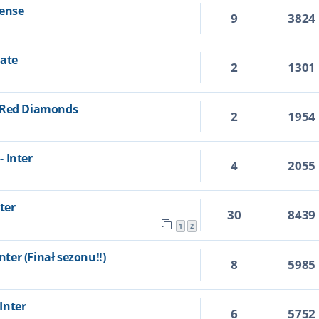
nense
9
3824
late
2
1301
a Red Diamonds
2
1954
 Inter
4
2055
nter
30
8439
1
2
nter (Finał sezonu!!)
8
5985
 Inter
6
5752