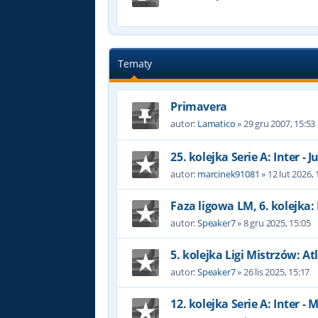
Tematy
Primavera
autor:
Lamatico
»
29 gru 2007, 15:53
25. kolejka Serie A: Inter - 
autor:
marcinek91081
»
12 lut 2026, 
Faza ligowa LM, 6. kolejka: 
autor:
Speaker7
»
8 gru 2025, 15:05
5. kolejka Ligi Mistrzów: At
autor:
Speaker7
»
26 lis 2025, 15:17
12. kolejka Serie A: Inter - 