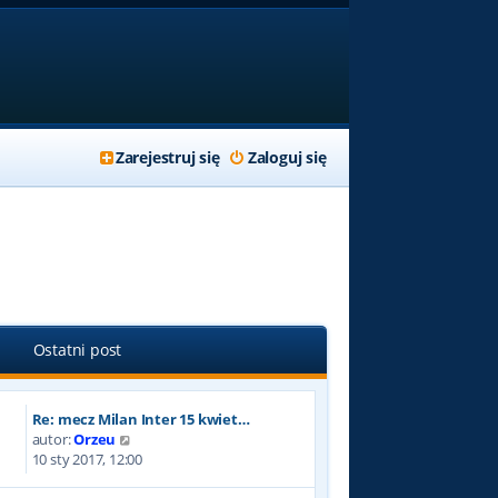
Zarejestruj się
Zaloguj się
Ostatni post
Re: mecz Milan Inter 15 kwiet…
W
autor:
Orzeu
y
10 sty 2017, 12:00
ś