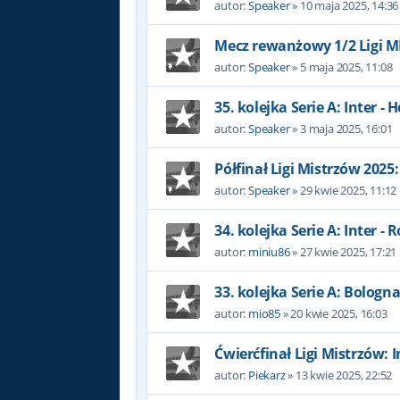
autor:
Speaker
»
10 maja 2025, 14:36
Mecz rewanżowy 1/2 Ligi MI
autor:
Speaker
»
5 maja 2025, 11:08
35. kolejka Serie A: Inter - H
autor:
Speaker
»
3 maja 2025, 16:01
Półfinał Ligi Mistrzów 2025:
autor:
Speaker
»
29 kwie 2025, 11:12
34. kolejka Serie A: Inter -
autor:
miniu86
»
27 kwie 2025, 17:21
33. kolejka Serie A: Bologna 
autor:
mio85
»
20 kwie 2025, 16:03
Ćwierćfinał Ligi Mistrzów: I
autor:
Piekarz
»
13 kwie 2025, 22:52