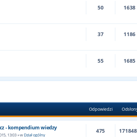
50
1638
37
1186
55
1685
Odpowiedzi
Odsłon
cz - kompendium wiedzy
475
17184
015, 13:03
» w
Dział ogólny