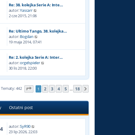
w
Re: 38. kolejka Serie A: Inte…
i
W
autor:
Yascarr
e
y
2 cze 2015, 21:06
t
ś
l
w
n
Re: Ultimo Tango, 38. kolejka…
i
a
W
autor:
Bogdan
e
j
y
19 maja 2014, 07:41
t
n
ś
l
o
w
n
w
Re: 2. kolejka Serie A: Inter…
i
a
s
W
autor:
orgelspieler
e
j
z
y
30 lis 2018, 22:00
t
n
y
ś
l
o
p
w
n
w
o
i
a
s
s
Tematy: 442
Strona
1
z
18
2
3
4
5
18
1
…
Następna
e
j
z
t
t
n
y
l
o
p
n
w
y
Ostatni post
o
a
s
s
j
z
t
n
y
autor:
SyR90
o
84
p
23 lip 2026, 22:03
w
o