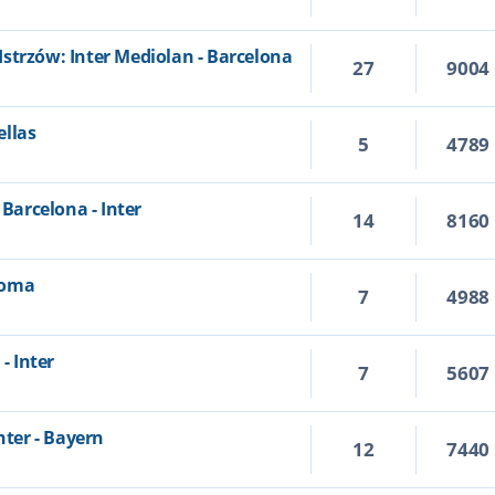
strzów: Inter Mediolan - Barcelona
27
9004
ellas
5
4789
 Barcelona - Inter
14
8160
 Roma
7
4988
- Inter
7
5607
nter - Bayern
12
7440