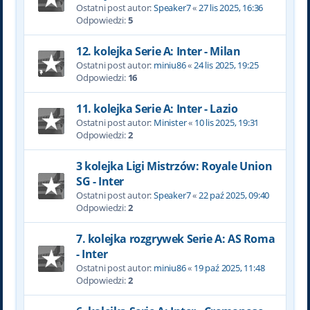
Ostatni post autor:
Speaker7
«
27 lis 2025, 16:36
Odpowiedzi:
5
12. kolejka Serie A: Inter - Milan
Ostatni post autor:
miniu86
«
24 lis 2025, 19:25
Odpowiedzi:
16
11. kolejka Serie A: Inter - Lazio
Ostatni post autor:
Minister
«
10 lis 2025, 19:31
Odpowiedzi:
2
3 kolejka Ligi Mistrzów: Royale Union
SG - Inter
Ostatni post autor:
Speaker7
«
22 paź 2025, 09:40
Odpowiedzi:
2
7. kolejka rozgrywek Serie A: AS Roma
- Inter
Ostatni post autor:
miniu86
«
19 paź 2025, 11:48
Odpowiedzi:
2