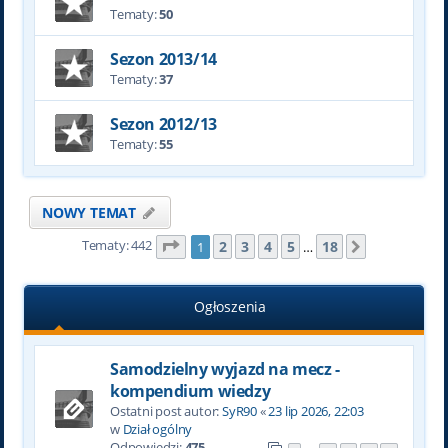
Tematy:
50
Sezon 2013/14
Tematy:
37
Sezon 2012/13
Tematy:
55
NOWY TEMAT
Tematy: 442
Strona
1
z
18
2
3
4
5
18
1
…
Następna
Ogłoszenia
Samodzielny wyjazd na mecz -
kompendium wiedzy
Ostatni post autor:
SyR90
«
23 lip 2026, 22:03
w
Dział ogólny
Odpowiedzi:
475