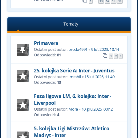
1
13
14
15
16
…
Tematy
Primavera
Ostatni post autor:
broda4991
«
9 lut 2023, 10:14
Odpowiedzi:
81
1
2
3
25. kolejka Serie A: Inter - Juventus
Ostatni post autor:
Imrahil
«
15 lut 2026, 11:49
Odpowiedzi:
13
Faza ligowa LM, 6. kolejka: Inter -
Liverpool
Ostatni post autor:
Mora
«
10 gru 2025, 00:42
Odpowiedzi:
4
5. kolejka Ligi Mistrzów: Atletico
Madryt - Inter