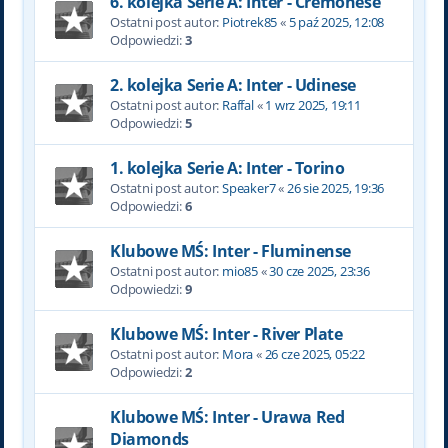
6. kolejka Serie A: Inter - Cremonese
Ostatni post autor:
Piotrek85
«
5 paź 2025, 12:08
Odpowiedzi:
3
2. kolejka Serie A: Inter - Udinese
Ostatni post autor:
Raffal
«
1 wrz 2025, 19:11
Odpowiedzi:
5
1. kolejka Serie A: Inter - Torino
Ostatni post autor:
Speaker7
«
26 sie 2025, 19:36
Odpowiedzi:
6
Klubowe MŚ: Inter - Fluminense
Ostatni post autor:
mio85
«
30 cze 2025, 23:36
Odpowiedzi:
9
Klubowe MŚ: Inter - River Plate
Ostatni post autor:
Mora
«
26 cze 2025, 05:22
Odpowiedzi:
2
Klubowe MŚ: Inter - Urawa Red
Diamonds