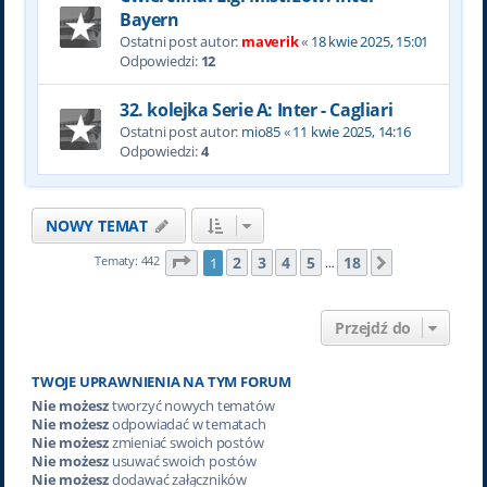
Bayern
Ostatni post autor:
maverik
«
18 kwie 2025, 15:01
Odpowiedzi:
12
32. kolejka Serie A: Inter - Cagliari
Ostatni post autor:
mio85
«
11 kwie 2025, 14:16
Odpowiedzi:
4
NOWY TEMAT
Strona
1
z
18
2
3
4
5
18
Tematy: 442
1
Następna
…
Przejdź do
TWOJE UPRAWNIENIA NA TYM FORUM
Nie możesz
tworzyć nowych tematów
Nie możesz
odpowiadać w tematach
Nie możesz
zmieniać swoich postów
Nie możesz
usuwać swoich postów
Nie możesz
dodawać załączników