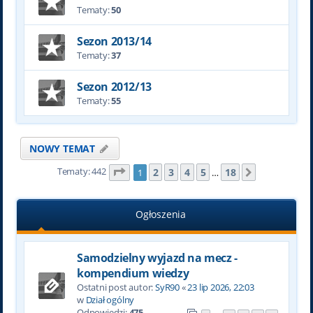
Tematy:
50
Sezon 2013/14
Tematy:
37
Sezon 2012/13
Tematy:
55
NOWY TEMAT
Tematy: 442
Strona
1
z
18
2
3
4
5
18
1
…
Następna
Ogłoszenia
Samodzielny wyjazd na mecz -
kompendium wiedzy
Ostatni post autor:
SyR90
«
23 lip 2026, 22:03
w
Dział ogólny
Odpowiedzi:
475