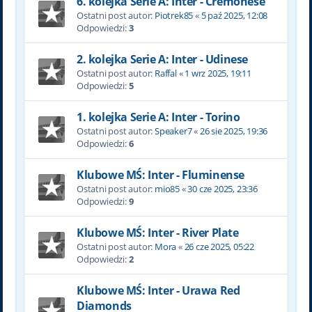
6. kolejka Serie A: Inter - Cremonese
Ostatni post autor:
Piotrek85
«
5 paź 2025, 12:08
Odpowiedzi:
3
2. kolejka Serie A: Inter - Udinese
Ostatni post autor:
Raffal
«
1 wrz 2025, 19:11
Odpowiedzi:
5
1. kolejka Serie A: Inter - Torino
Ostatni post autor:
Speaker7
«
26 sie 2025, 19:36
Odpowiedzi:
6
Klubowe MŚ: Inter - Fluminense
Ostatni post autor:
mio85
«
30 cze 2025, 23:36
Odpowiedzi:
9
Klubowe MŚ: Inter - River Plate
Ostatni post autor:
Mora
«
26 cze 2025, 05:22
Odpowiedzi:
2
Klubowe MŚ: Inter - Urawa Red
Diamonds