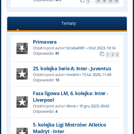
1
13
14
15
16
…
Tematy
Primavera
Ostatni post autor:
broda4991
«
9 lut 2023, 10:14
Odpowiedzi:
81
1
2
3
25. kolejka Serie A: Inter - Juventus
Ostatni post autor:
Imrahil
«
15 lut 2026, 11:49
Odpowiedzi:
13
Faza ligowa LM, 6. kolejka: Inter -
Liverpool
Ostatni post autor:
Mora
«
10 gru 2025, 00:42
Odpowiedzi:
4
5. kolejka Ligi Mistrzów: Atletico
Madryt - Inter