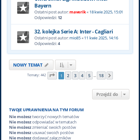
Bayern
Ostatni post autor:
maverik
«
18 kwie 2025, 15:01
Odpowiedzi:
12
32. kolejka Serie A: Inter - Cagliari
Ostatni post autor:
mio85
«
11 kwie 2025, 14:16
Odpowiedzi:
4
NOWY TEMAT
Strona
1
z
18
2
3
4
5
18
Tematy: 442
1
Następna
…
Przejdź do
TWOJE UPRAWNIENIA NA TYM FORUM
Nie możesz
tworzyć nowych tematów
Nie możesz
odpowiadać w tematach
Nie możesz
zmieniać swoich postów
Nie możesz
usuwać swoich postów
Nie możesz
dodawać załączników