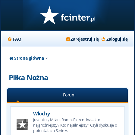
FAQ
Zarejestruj się
Zaloguj się
Strona główna
Piłka Nożna
Forum
Włochy
Juventus, Milan, Roma, Fiorentina... kto
najgroźniejszy? Kto najsilniejszy? Czyli dyskusje o
potentatach Serie A.