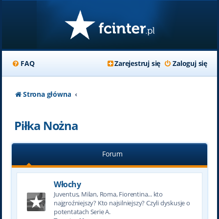
FAQ
Zarejestruj się
Zaloguj się
Strona główna
Piłka Nożna
Forum
Włochy
Juventus, Milan, Roma, Fiorentina... kto
najgroźniejszy? Kto najsilniejszy? Czyli dyskusje o
potentatach Serie A.