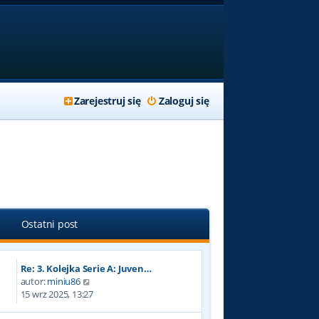
Zarejestruj się
Zaloguj się
Ostatni post
Re: 3. Kolejka Serie A: Juven…
W
autor:
miniu86
y
15 wrz 2025, 13:27
ś