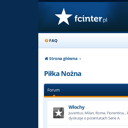
FAQ
Strona główna
Piłka Nożna
Forum
Włochy
Juventus, Milan, Roma, Fiorentina... k
dyskusje o potentatach Serie A.