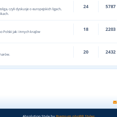
24
5787
iga, czyli dyskusje o europejskich ligach,
ikach.
18
2203
 Polski jak i innych krajów
20
2432
harów.
Absolution Style by
Premium phpBB Styles