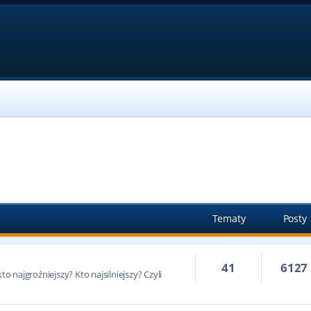
Tematy
Posty
41
6127
to najgroźniejszy? Kto najsilniejszy? Czyli