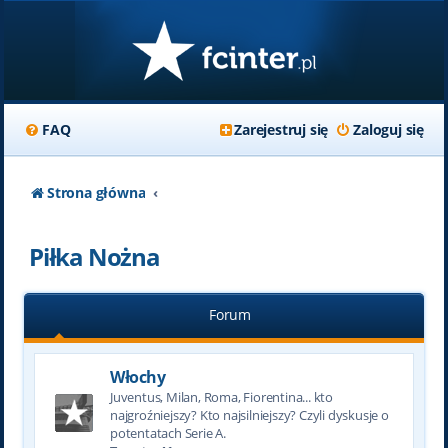
FAQ
Zarejestruj się
Zaloguj się
Strona główna
Piłka Nożna
Forum
Włochy
Juventus, Milan, Roma, Fiorentina... kto
najgroźniejszy? Kto najsilniejszy? Czyli dyskusje o
potentatach Serie A.