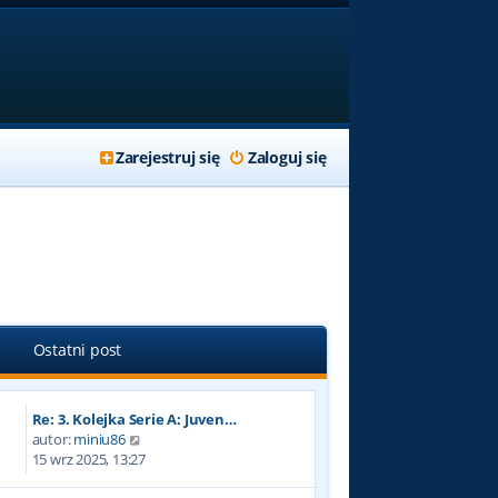
Zarejestruj się
Zaloguj się
Ostatni post
Re: 3. Kolejka Serie A: Juven…
W
autor:
miniu86
y
15 wrz 2025, 13:27
ś