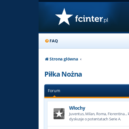
FAQ
Strona główna
Piłka Nożna
Forum
Włochy
Juventus, Milan, Roma, Fiorentina... k
dyskusje o potentatach Serie A.