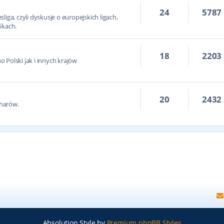
24
5787
iga, czyli dyskusje o europejskich ligach,
ikach.
18
2203
 Polski jak i innych krajów
20
2432
harów.
Absolution Style by
Premium phpBB Styles