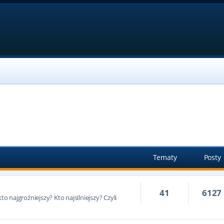
Tematy
Posty
41
6127
to najgroźniejszy? Kto najsilniejszy? Czyli