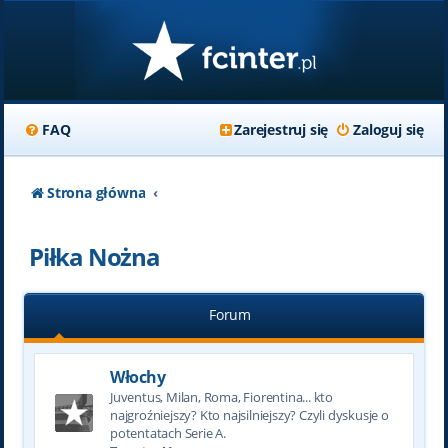
FAQ
Zarejestruj się
Zaloguj się
Strona główna
Piłka Nożna
Forum
Włochy
Juventus, Milan, Roma, Fiorentina... kto
najgroźniejszy? Kto najsilniejszy? Czyli dyskusje o
potentatach Serie A.