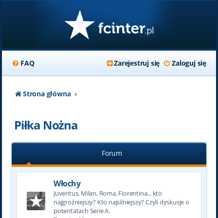
FAQ
Zarejestruj się
Zaloguj się
Strona główna
Piłka Nożna
Forum
Włochy
Juventus, Milan, Roma, Fiorentina... kto
najgroźniejszy? Kto najsilniejszy? Czyli dyskusje o
potentatach Serie A.