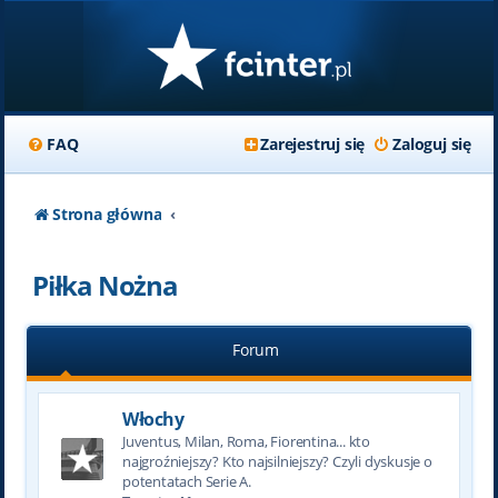
FAQ
Zarejestruj się
Zaloguj się
Strona główna
Piłka Nożna
Forum
Włochy
Juventus, Milan, Roma, Fiorentina... kto
najgroźniejszy? Kto najsilniejszy? Czyli dyskusje o
potentatach Serie A.