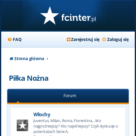
FAQ
Zarejestruj się
Zaloguj się
Strona główna
Piłka Nożna
Forum
Włochy
Juventus, Milan, Roma, Fiorentina... kto
najgroźniejszy? Kto najsilniejszy? Czyli dyskusje o
potentatach Serie A.