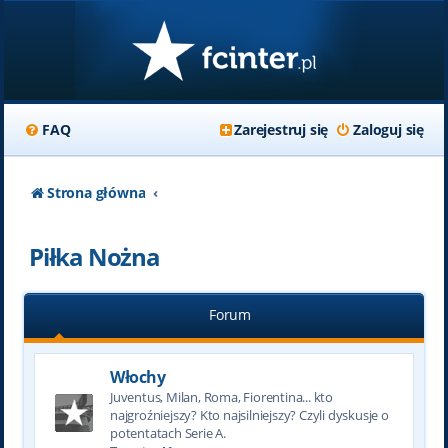
FAQ
Zarejestruj się
Zaloguj się
Strona główna
Piłka Nożna
Forum
Włochy
Juventus, Milan, Roma, Fiorentina... kto
najgroźniejszy? Kto najsilniejszy? Czyli dyskusje o
potentatach Serie A.