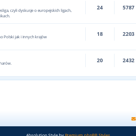
24
5787
iga, czyli dyskusje o europejskich ligach,
ikach.
18
2203
 Polski jak i innych krajów
20
2432
harów.
Absolution Style by
Premium phpBB Styles