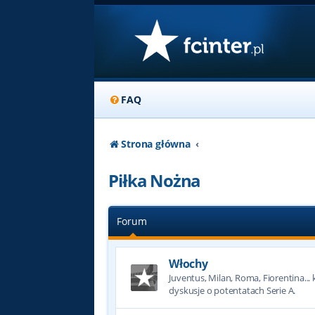
FAQ
Strona główna
Piłka Nożna
Forum
Włochy
Juventus, Milan, Roma, Fiorentina... k
dyskusje o potentatach Serie A.