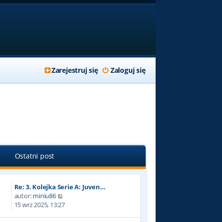
Zarejestruj się
Zaloguj się
Ostatni post
Re: 3. Kolejka Serie A: Juven…
W
autor:
miniu86
y
15 wrz 2025, 13:27
ś