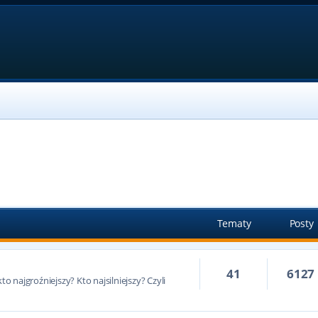
Tematy
Posty
41
6127
to najgroźniejszy? Kto najsilniejszy? Czyli