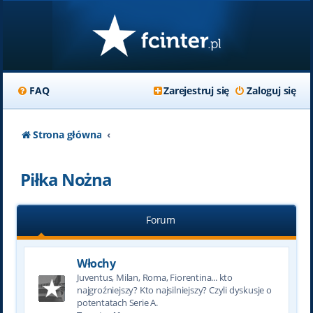
FAQ
Zarejestruj się
Zaloguj się
Strona główna
Piłka Nożna
Forum
Włochy
Juventus, Milan, Roma, Fiorentina... kto
najgroźniejszy? Kto najsilniejszy? Czyli dyskusje o
potentatach Serie A.