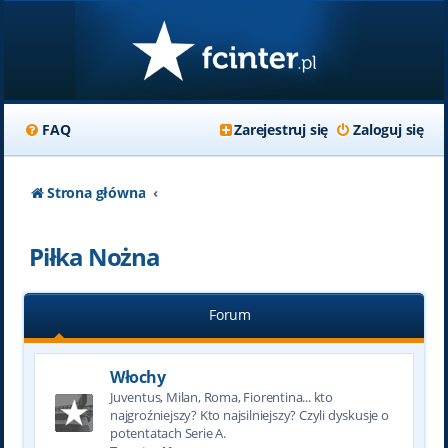
FAQ
Zarejestruj się
Zaloguj się
Strona główna
Piłka Nożna
Forum
Włochy
Juventus, Milan, Roma, Fiorentina... kto
najgroźniejszy? Kto najsilniejszy? Czyli dyskusje o
potentatach Serie A.