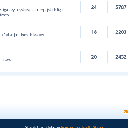
24
5787
iga, czyli dyskusje o europejskich ligach,
ikach.
18
2203
 Polski jak i innych krajów
20
2432
harów.
Absolution Style by
Premium phpBB Styles