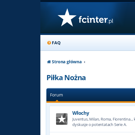
FAQ
Strona główna
Piłka Nożna
Forum
Włochy
Juventus, Milan, Roma, Fiorentina... k
dyskusje o potentatach Serie A.