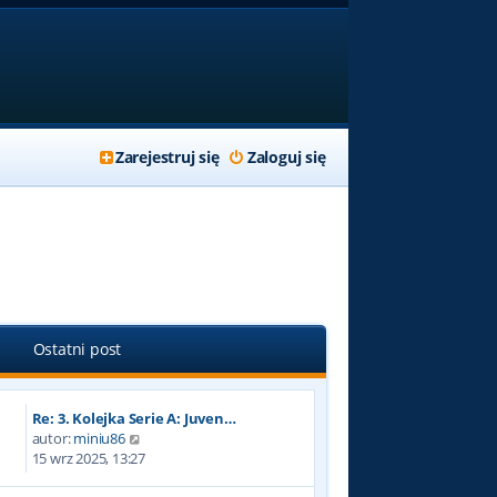
Zarejestruj się
Zaloguj się
Ostatni post
Re: 3. Kolejka Serie A: Juven…
W
autor:
miniu86
y
15 wrz 2025, 13:27
ś