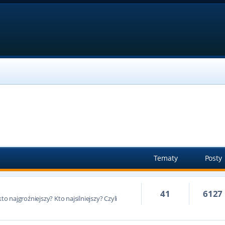
Tematy
Posty
41
6127
to najgroźniejszy? Kto najsilniejszy? Czyli