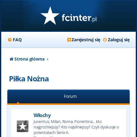
FAQ
Zarejestruj się
Zaloguj się
Strona główna
Piłka Nożna
Forum
Włochy
Juventus, Milan, Roma, Fiorentina... kto
najgroźniejszy? Kto najsilniejszy? Czyli dyskusje o
potentatach Serie A.