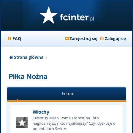
FAQ
Zarejestruj się
Zaloguj się
Strona główna
Piłka Nożna
Forum
Włochy
Juventus, Milan, Roma, Fiorentina... kto
najgroźniejszy? Kto najsilniejszy? Czyli dyskusje o
potentatach Serie A.