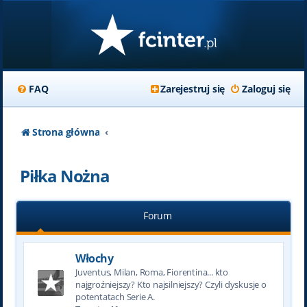
FAQ
Zarejestruj się
Zaloguj się
Strona główna
Piłka Nożna
Forum
Włochy
Juventus, Milan, Roma, Fiorentina... kto
najgroźniejszy? Kto najsilniejszy? Czyli dyskusje o
potentatach Serie A.