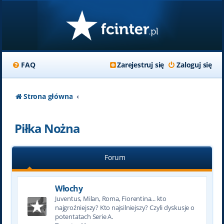
FAQ
Zarejestruj się
Zaloguj się
Strona główna
Piłka Nożna
Forum
Włochy
Juventus, Milan, Roma, Fiorentina... kto
najgroźniejszy? Kto najsilniejszy? Czyli dyskusje o
potentatach Serie A.