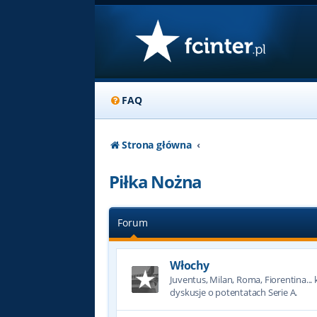
FAQ
Strona główna
Piłka Nożna
Forum
Włochy
Juventus, Milan, Roma, Fiorentina... k
dyskusje o potentatach Serie A.