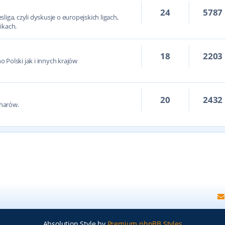
24
5787
iga, czyli dyskusje o europejskich ligach,
ikach.
18
2203
 Polski jak i innych krajów
20
2432
harów.
Absolution Style by
Premium phpBB Styles