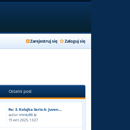
Zarejestruj się
Zaloguj się
Ostatni post
Re: 3. Kolejka Serie A: Juven…
W
autor:
miniu86
y
15 wrz 2025, 13:27
ś