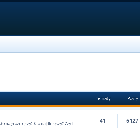
Tematy
Posty
41
6127
to najgroźniejszy? Kto najsilniejszy? Czyli