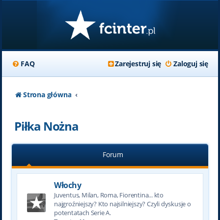
FAQ
Zarejestruj się
Zaloguj się
Strona główna
Piłka Nożna
Forum
Włochy
Juventus, Milan, Roma, Fiorentina... kto
najgroźniejszy? Kto najsilniejszy? Czyli dyskusje o
potentatach Serie A.